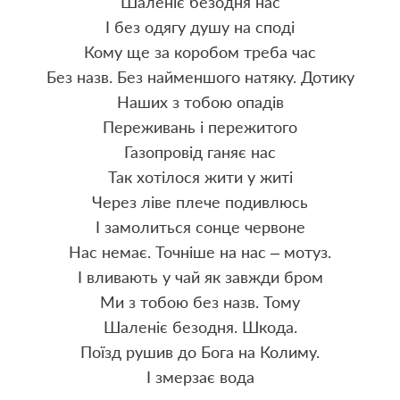
Шаленіє безодня нас
І без одягу душу на споді
Кому ще за коробом треба час
Без назв. Без найменшого натяку. Дотику
Наших з тобою опадів
Переживань і пережитого
Газопровід ганяє нас
Так хотілося жити у житі
Через ліве плече подивлюсь
І замолиться сонце червоне
Нас немає. Точніше на нас – мотуз.
І вливають у чай як завжди бром
Ми з тобою без назв. Тому
Шаленіє безодня. Шкода.
Поїзд рушив до Бога на Колиму.
І змерзає вода