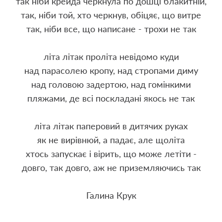
так ніби крейда черкнула по дошці блакитній,
так, ніби той, хто черкнув, обіцяє, що витре
так, ніби все, що написане - трохи не так
літа літак проліта невідомо куди
над парасолею кропу, над стропами диму
над головою задертою, над гомінкими
пляжами, де всі поскладані якось не так
літа літак паперовий в дитячих руках
як не вирівнюй, а падає, але щоліта
хтось запускає і вірить, що може летіти -
довго, так довго, аж не приземляючись так
Галина Крук