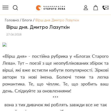
/
/
Головна
Блоги
Вірш дня. Дмитро Лазуткін
Вірш дня. Дмитро Лазуткін
27.06.2018
«Вірш дня» - постійна рубрика у «Блогах Старого
Лева». Тут – поезії з ще неопублікованих збірок та
вірші, які вже встигли набути популярності. Зіркові
автори та нові імена. Болючі теми та легка
романтика. Те, що чіпляє. Те, що зробить ваш
день. Слідкуйте за оновленнями!
***
вона з тих дивачок які роблять завжди все не так