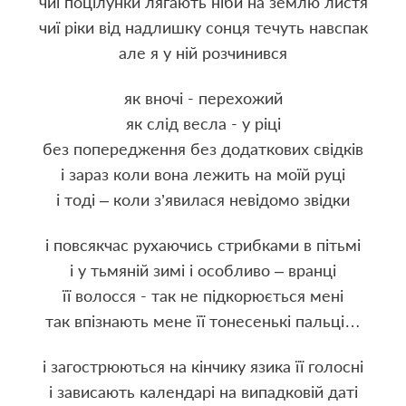
чиї поцілунки лягають ніби на землю листя
чиї ріки від надлишку сонця течуть навспак
але я у ній розчинився
як вночі - перехожий
як слід весла - у ріці
без попередження без додаткових свідків
і зараз коли вона лежить на моїй руці
і тоді – коли з’явилася невідомо звідки
і повсякчас рухаючись стрибками в пітьмі
і у тьмяній зимі і особливо – вранці
її волосся - так не підкорюється мені
так впізнають мене її тонесенькі пальці…
і загострюються на кінчику язика її голосні
і зависають календарі на випадковій даті