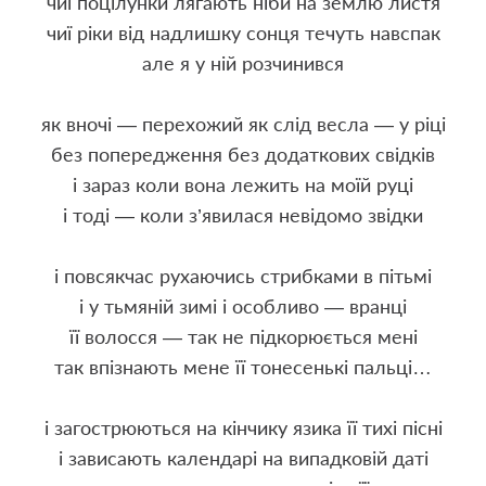
чиї поцілунки лягають ніби на землю листя
чиї ріки від надлишку сонця течуть навспак
але я у ній розчинився
як вночі — перехожий як слід весла — у ріці
без попередження без додаткових свідків
і зараз коли вона лежить на моїй руці
і тоді — коли з’явилася невідомо звідки
і повсякчас рухаючись стрибками в пітьмі
і у тьмяній зимі і особливо — вранці
її волосся — так не підкорюється мені
так впізнають мене її тонесенькі пальці…
і загострюються на кінчику язика її тихі пісні
і зависають календарі на випадковій даті