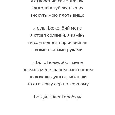
я створений саме для їжі
і янголи в зубках ніжних
знесуть мою плоть вище
я сіль, Боже, бий мене
я стовп соляний, я камінь
ти сам мене з нирки вийняв
своїми святими руками
я біль, Боже, збав мене
розмаж мене шаром найтоншим
по кожній душі ослабленій
по стиглому серцю кожному
Богдан-Олег Горобчук