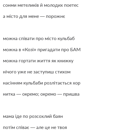
сонми метеликів й молодих поетес
а місто для мене — порожнє
можна співати про місто кульбаб
можна в «Козі» пригадати про БАМ
можна гортати життя як книжку
нічого уже не заступиш стихом
насінням кульбаби розлітається хор
нитка — окремо; окремо — пришва
мама іде по розсохлий баян
потім співає — але це не твоя