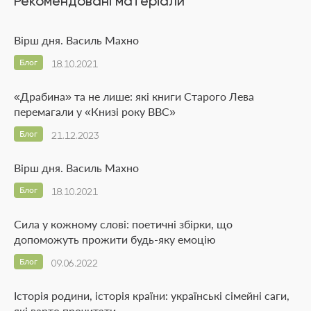
Рекомендовані матеріали
Вірш дня. Василь Махно
Блог
18.10.2021
«Драбина» та не лише: які книги Старого Лева
перемагали у «Книзі року BBC»
Блог
21.12.2023
Вірш дня. Василь Махно
Блог
18.10.2021
Сила у кожному слові: поетичні збірки, що
допоможуть прожити будь-яку емоцію
Блог
09.06.2022
Історія родини, історія країни: українські сімейні саги,
які варто прочитати