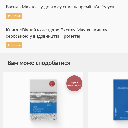
Василь Махно – у довгому списку премії «Анґелус»
Новина
Книга «Вічний календар» Василя Махна вийшла
сербською у видавництві Прометеј
Новина
Вам може сподобатися
Тираж
закінчився