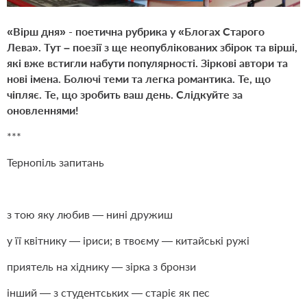
«Вірш дня» - поетична рубрика у «Блогах Старого
Лева». Тут – поезії з ще неопублікованих збірок та вірші,
які вже встигли набути популярності. Зіркові автори та
нові імена. Болючі теми та легка романтика. Те, що
чіпляє. Те, що зробить ваш день. Слідкуйте за
оновленнями!
***
Тернопіль запитань
з тою яку любив — нині дружиш
у її квітнику — іриси; в твоєму — китайські ружі
приятель на хіднику — зірка з бронзи
інший — з студентських — старіє як пес