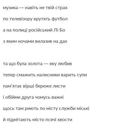
музика — навіть не твій страх
по телевізору крутять футбол
а на полиці російський Лі Бо
з яким ночами вилазив на дах
та що була золота — яку любив
тепер смажить налисники варить супи
пам’ятає вірші береже листи
і обійми друга чомусь важкі
щось там риють по місту служби міські
й підмітають місто псячі хвости