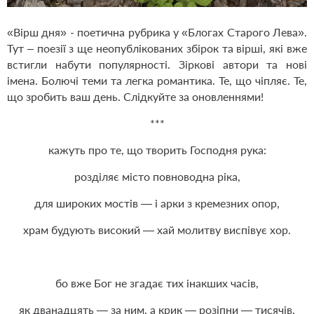
«Вірш дня» - поетична рубрика у «Блогах Старого Лева».
Тут – поезії з ще неопублікованих збірок та вірші, які вже
встигли набути популярності. Зіркові автори та нові
імена. Болючі теми та легка романтика. Те, що чіпляє. Те,
що зробить ваш день. Слідкуйте за оновленнями!
***
кажуть про те, що творить Господня рука:
розділяє місто повноводна ріка,
для широких мостів — і арки з кремезних опор,
храм будують високий — хай молитву виспівує хор.
бо вже Бог не згадає тих інакших часів,
як дванадцять — за ним, а крик — розіпни — тисячів,