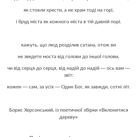
як стояли хрести, а не храм тоді на горі,
і бруд міста як кожного міста в тій давній порі.
кажуть, що люд розділив сатана, отож ви
не зведете моста від голови до іншої голови,
чи від серця до серця, від надій до надій — ось вам —
звіт:
кожен — сам, за усіх — Один Бог, як завжди, сотні літ.
Борис Херсонський, із поетичної збірки «
Вклонитися
дереву
»