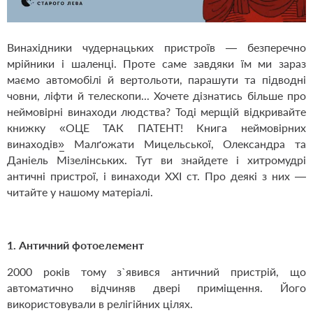
Винахідники чудернацьких пристроїв — безперечно
мрійники і шаленці. Проте саме завдяки їм ми зараз
маємо автомобілі й вертольоти, парашути та підводні
човни, ліфти й телескопи... Хочете дізнатись більше про
неймовірні винаходи людства? Тоді мерщій відкривайте
книжку
«ОЦЕ ТАК ПАТЕНТ! Книга неймовірних
винаходів»
Малґожати Мицельської, Олександра та
Даніель Мізелінських. Тут ви знайдете і хитромудрі
античні пристрої, і винаходи ХХІ ст. Про деякі з них —
читайте у нашому матеріалі.
1. Античний фотоелемент
2000 років тому з`явився античний пристрій, що
автоматично відчиняв двері приміщення. Його
використовували в релігійних цілях.