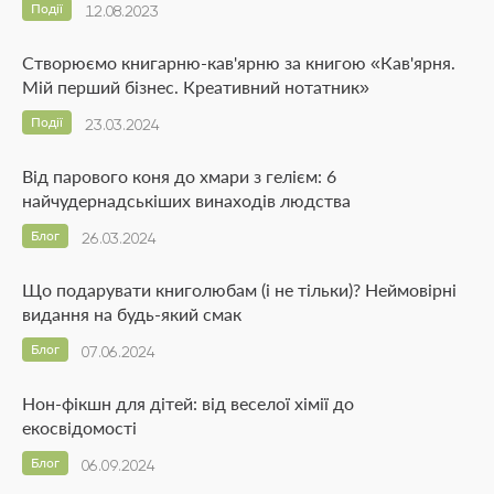
Події
12.08.2023
Створюємо книгарню-кав'ярню за книгою «Кав'ярня.
Мій перший бізнес. Креативний нотатник»
Події
23.03.2024
Від парового коня до хмари з гелієм: 6
найчудернадськіших винаходів людства
Блог
26.03.2024
Що подарувати книголюбам (і не тільки)? Неймовірні
видання на будь-який смак
Блог
07.06.2024
Нон-фікшн для дітей: від веселої хімії до
екосвідомості
Блог
06.09.2024