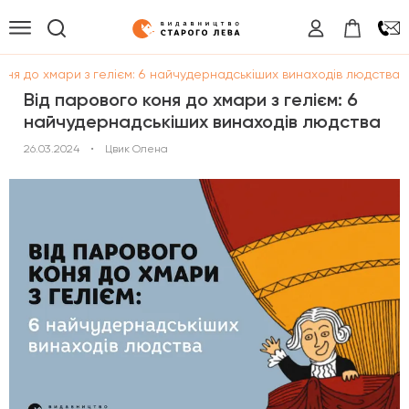
оня до хмари з гелієм: 6 найчудернадськіших винаходів людства
Від парового коня до хмари з гелієм: 6
найчудернадськіших винаходів людства
26.03.2024
•
Цвик Олена