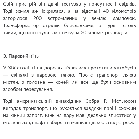
Свій пристрій він двічі тестував у присутності свідків.
Тоді земля аж іскрилася, а на відстані 40 кілометрів
загорілося 200 встромлених у землю лампочок.
Трансформатор стріляв блискавками, а гуркіт стояв
такий, що його чули в містечку за 20 кілометрів звідти.
3. Паровий кінь
У ХІХ столітті на дорогах з’явилися прототипи автобусів
— екіпажі з паровою тягою. Проте транспорт лякав
містян, а головне — коней, які все ще були основним
засобом пересування.
Тоді американський винахідник Себра Р. Метьюсон
вигадав транспорт, що рухається завдяки парі і схожий
на кінний запряг. Кінь на пару мав ідеально вписатися у
міський ландшафт і вберегти мешканців міста від стресу.