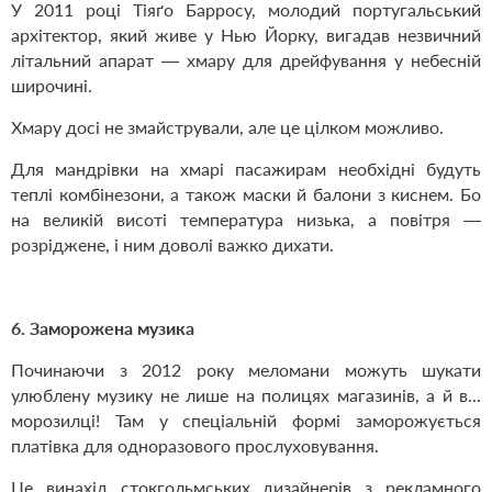
У 2011 році Тіяґо Барросу, молодий португальський
архітектор, який живе у Нью Йорку, вигадав незвичний
літальний апарат — хмару для дрейфування у небесній
широчині.
Хмару досі не змайстрували, але це цілком можливо.
Для мандрівки на хмарі пасажирам необхідні будуть
теплі комбінезони, а також маски й балони з киснем. Бо
на великій висоті температура низька, а повітря —
розріджене, і ним доволі важко дихати.
6. Заморожена музика
Починаючи з 2012 року меломани можуть шукати
улюблену музику не лише на полицях магазинів, а й в...
морозилці! Там у спеціальній формі заморожується
платівка для одноразового прослуховування.
Це винахід стокгольмських дизайнерів з рекламного