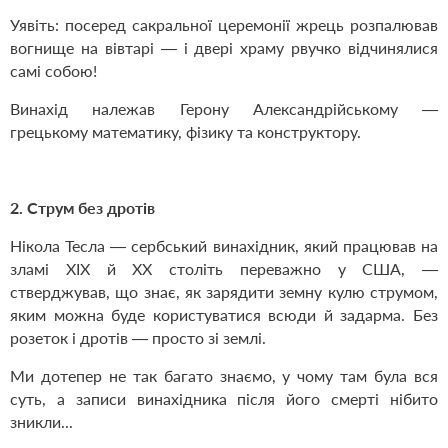
Уявіть: посеред сакральної церемонії жрець розпалював
вогнище на вівтарі — і двері храму рвучко відчинялися
самі собою!
Винахід належав Герону Александрійському —
грецькому математику, фізику та конструктору.
2. Струм без дротів
Нікола Тесла — сербський винахідник, який працював на
зламі ХІХ й ХХ століть переважно у США, —
стверджував, що знає, як зарядити земну кулю струмом,
яким можна буде користуватися всюди й задарма. Без
розеток і дротів — просто зі землі.
Ми дотепер не так багато знаємо, у чому там була вся
суть, а записи винахідника після його смерті нібито
зникли...