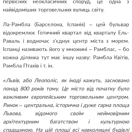
первісних неокласичних споруд, це одна з
найвідоміших торговельних вулиць світу.
Ла-Рамбла (Барселона, Іспанія) – цей бульвар
відокремлює Готичний квартал від кварталу Ель-
Раваль і водночас з’єднує центр міста з морем.
Іспанці називають його у множині – Рамблас, – бо
кожна ділянка тут має іншу назву: Рамбла Квітів,
Рамбла Птахів і т. ін.
«Львів, або Леополіс, як іноді кажуть, засновано
понад 800 років тому. Це місто від початку було
важливим європейським торговельним центром.
Ринок – центральна, історична і дуже гарна площа
Львова, відомого своїм неймовірним
архітектурним багатством і культурною
спадщиною. На цій площі всі навколишні будівлі