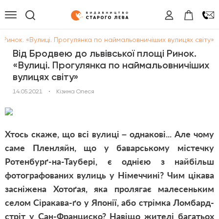
і Ринок. «Вулиці. Прогулянка по наймальовничіших вулицях світу»
Від Бродвею до львівської площі Ринок.
«Вулиці. Прогулянка по наймальовничіших
вулицях світу»
14.05.2021
•
Кізима Олеся
Хтось скаже, що всі вулиці – однакові... Але чому
саме Пленляйн, що у баварському містечку
Ротенбурґ-на-Таубері, є однією з найбільш
фотографованих вулиць у Німеччині? Чим цікава
засніжена Хотоґая, яка пролягає малесеньким
селом Сіракава-ґо у Японії, або стрімка Ломбард-
стріт у Сан-Франциско? Навіщо жителі багатьох