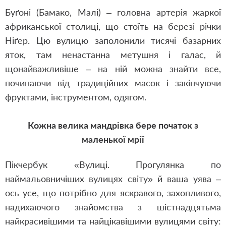
Буґоні (Бамако, Малі) – головна артерія жаркої
африканської столиці, що стоїть на березі річки
Ніґер. Цю вулицю заполонили тисячі базарних
яток, там ненастанна метушня і галас, й
щонайважливіше – на ній можна знайти все,
починаючи від традиційних масок і закінчуючи
фруктами, інструментом, одягом.
Кожна велика мандрівка бере початок з
маленької мрії
Пікчербук «Вулиці. Прогулянка по
наймальовничіших вулицях світу» й ваша уява –
ось усе, що потрібно для яскравого, захопливого,
надихаючого знайомства з шістнадцятьма
найкрасивішими та найцікавішими вулицями світу: