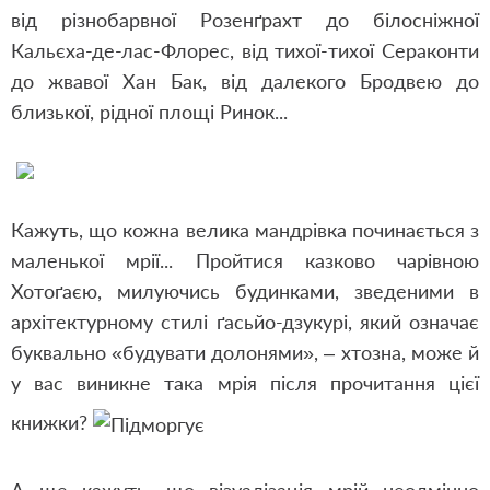
від різнобарвної Розенґрахт до білосніжної
Кальєха-де-лас-Флорес, від тихої-тихої Сераконти
до жвавої Хан Бак, від далекого Бродвею до
близької, рідної площі Ринок...
Кажуть, що кожна велика мандрівка починається з
маленької мрії... Пройтися казково чарівною
Хотоґаєю, милуючись будинками, зведеними в
архітектурному стилі ґасьйо-дзукурі, який означає
буквально «будувати долонями», – хтозна, може й
у вас виникне така мрія після прочитання цієї
книжки?