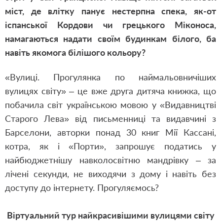
міст, де влітку панує нестерпна спека, як-от
іспанської Кордови чи грецького Міконоса,
намагаються надати своїм будинкам білого, ба
навіть якомога білішого кольору?
«Вулиці. Прогулянка по наймальовничіших
вулицях світу» – це вже друга дитяча книжка, що
побачила світ українською мовою у «Видавництві
Старого Лева» від письменниці та видавчині з
Барселони, авторки понад 30 книг Мії Кассані,
котра, як і «Порти», запрошує податись у
найбюджетнішу навколосвітню мандрівку – за
лічені секунди, не виходячи з дому і навіть без
доступу до інтернету. Прогуляємось?
Віртуальний тур найкрасивішими вулицями світу