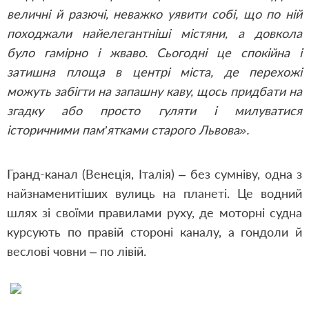
величні й разючі, неважко уявити собі, що по ній
походжали найелегантніші містяни, а довкола
було гамірно і жваво. Сьогодні це спокійна і
затишна площа в центрі міста, де перехожі
можуть забігти на запашну каву, щось придбати на
згадку або просто гуляти і милуватися
історичними пам’ятками старого Львова».
Гранд-канал (Венеція, Італія) – без сумніву, одна з
найзнаменитіших вулиць на планеті. Це водний
шлях зі своїми правилами руху, де моторні судна
курсують по правій стороні каналу, а гондоли й
веслові човни – по лівій.