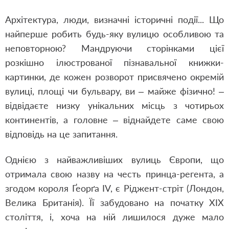
Архітектура, люди, визначні історичні події... Що
найперше робить будь-яку вулицю особливою та
неповторною? Мандруючи сторінками цієї
розкішно ілюстрованої пізнавальної книжки-
картинки, де кожен розворот присвячено окремій
вулиці, площі чи бульвару, ви – майже фізично! –
відвідаєте низку унікальних місць з чотирьох
континентів, а головне – віднайдете саме свою
відповідь на це запитання.
Однією з найважливіших вулиць Європи, що
отримала свою назву на честь принца-регента, а
згодом короля Ґеорґа IV, є Ріджент-стріт (Лондон,
Велика Британія). Її забудовано на початку XIX
століття, і, хоча на ній лишилося дуже мало