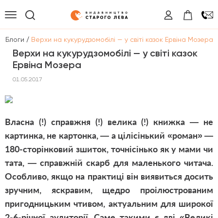
/
/
Блоги
Верхи на кукурудзомобілі — у світі казок Ервіна Мозера
Верхи на кукурудзомобілі — у світі казок
Ервіна Мозера
01.05.2017
Власна (!) справжня (!) велика (!) книжка — не
картинка, не картонка, — а цілісінький «роман» —
180-сторінковий зшиток, точнісінько як у мами чи
тата, — справжній скарб для маленького читача.
Особливо, якщо на практиці він виявиться досить
зручним, яскравим, щедро проілюстрованим
пригодницьким чтивом, актуальним для широкої
2-6-річної аудиторії. Саме такими є дві «Великі