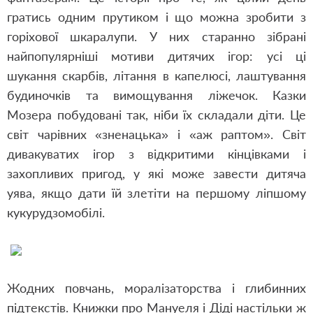
гратись одним прутиком і що можна зробити з
горіхової шкаралупи. У них старанно зібрані
найпопулярніші мотиви дитячих ігор: усі ці
шукання скарбів, літання в капелюсі, лаштування
будиночків та вимощування ліжечок. Казки
Мозера побудовані так, ніби їх складали діти. Це
світ чарівних «зненацька» і «аж раптом». Світ
дивакуватих ігор з відкритими кінцівками і
захопливих пригод, у які може завести дитяча
уява, якщо дати їй злетіти на першому ліпшому
кукурудзомобілі.
Жодних повчань, моралізаторства і глибинних
підтекстів. Книжки про Мануеля і Діді настільки ж