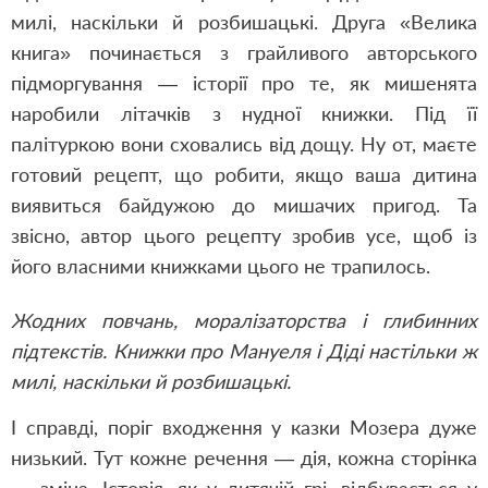
милі, наскільки й розбишацькі. Друга «Велика
книга» починається з грайливого авторського
підморгування — історії про те, як мишенята
наробили літачків з нудної книжки. Під її
палітуркою вони сховались від дощу. Ну от, маєте
готовий рецепт, що робити, якщо ваша дитина
виявиться байдужою до мишачих пригод. Та
звісно, автор цього рецепту зробив усе, щоб із
його власними книжками цього не трапилось.
Жодних повчань, моралізаторства і глибинних
підтекстів. Книжки про Мануеля і Діді настільки ж
милі, наскільки й розбишацькі.
І справді, поріг входження у казки Мозера дуже
низький. Тут кожне речення — дія, кожна сторінка