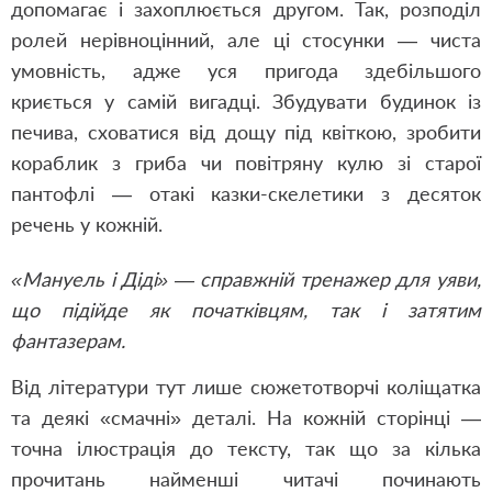
допомагає і захоплюється другом. Так, розподіл
ролей нерівноцінний, але ці стосунки — чиста
умовність, адже уся пригода здебільшого
криється у самій вигадці. Збудувати будинок із
печива, сховатися від дощу під квіткою, зробити
кораблик з гриба чи повітряну кулю зі старої
пантофлі — отакі казки-скелетики з десяток
речень у кожній.
«Мануель і Діді» — справжній тренажер для уяви,
що підійде як початківцям, так і затятим
фантазерам.
Від літератури тут лише сюжетотворчі коліщатка
та деякі «смачні» деталі. На кожній сторінці —
точна ілюстрація до тексту, так що за кілька
прочитань найменші читачі починають