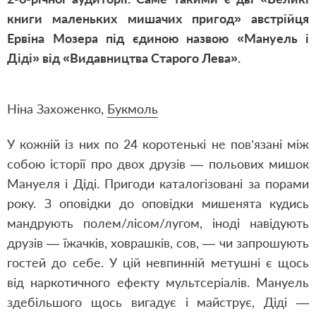
книги маленьких мишачих пригод» австрійця
Ервіна Мозера під єдиною назвою «Мануель і
Діді» від «Видавництва Старого Лева».
Ніна Захоженко,
Букмоль
У кожній із них по 24 коротенькі не пов’язані між
собою історії про двох друзів — польових мишок
Мануеля і Діді. Пригоди каталогізовані за порами
року. З оповідки до оповідки мишенята кудись
мандрують полем/лісом/лугом, іноді навідують
друзів — їжачків, ховрашків, сов, — чи запрошують
гостей до себе. У цій невпинній метушні є щось
від наркотичного ефекту мультсеріалів. Мануель
здебільшого щось вигадує і майструє, Діді —