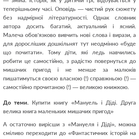
— зміна. Історія, як у дитячій грі, відбувається у
теперішньому часі. Оповідь — чистий рух сюжету
без надмірної літературності. Однак словник
автора досить багатий, актуальний і ясний.
Малеча обов’язково вивчить нові слова і вирази, а
для доросліших дошкільнят тут неодмінно «буде
що почитати». Тому діти, які ледь навчились
робити це самостійно, з радістю повернуться до
мишачих пригод і не менше за малюків
пишатимуться своєю власною (!) справжньою (!) —
самостійно прочитаною (!) — великою книжкою.
До теми.
Купити книгу «Мануель і Діді. Друга
велика книга маленьких мишачих пригод»
А остаточно вирісши з «Мануеля і Діді», можна
сміливо переходити до «Фантастичних історій на