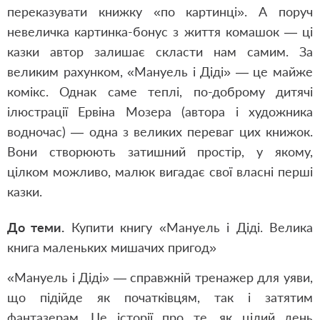
переказувати книжку «по картинці». А поруч
невеличка картинка-бонус з життя комашок — ці
казки автор залишає скласти нам самим. За
великим рахунком, «Мануель і Діді» — це майже
комікс. Однак саме теплі, по-доброму дитячі
ілюстрації Ервіна Мозера (автора і художника
водночас) — одна з великих переваг цих книжок.
Вони створюють затишний простір, у якому,
цілком можливо, малюк вигадає свої власні перші
казки.
До теми.
Купити книгу «Мануель і Діді. Велика
книга маленьких мишачих пригод»
«Мануель і Діді» — справжній тренажер для уяви,
що підійде як початківцям, так і затятим
фантазерам. Це історії про те, як цілий день