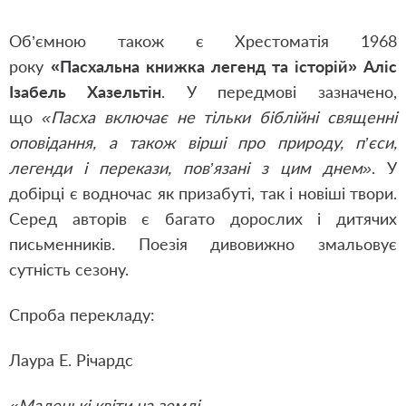
Об’ємною також є Хрестоматія 1968
року
«Пасхальна книжка легенд та історій» Аліс
Ізабель Хазельтін
. У передмові зазначено,
що
«Пасха включає не тільки біблійні священні
оповідання, а також вірші про природу, п’єси,
легенди і перекази, пов’язані з цим днем»
. У
добірці є водночас як призабуті, так і новіші твори.
Серед авторів є багато дорослих і дитячих
письменників. Поезія дивовижно змальовує
сутність сезону.
Спроба перекладу:
Лаура Е. Річардс
«Маленькі квіти на землі,