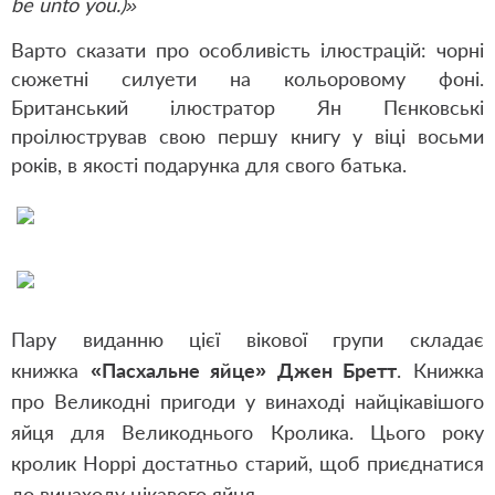
be unto you.)»
Варто сказати про особливість ілюстрацій: чорні
сюжетні силуети на кольоровому фоні.
Британський ілюстратор Ян Пєнковські
проілюстрував свою першу книгу у віці восьми
років, в якості подарунка для свого батька.
Пару виданню цієї вікової групи складає
книжка
«Пасхальне яйце» Джен Бретт
. Книжка
про Великодні пригоди у винаході найцікавішого
яйця для Великоднього Кролика. Цього року
кролик Hoppi достатньо старий, щоб приєднатися
до винаходу цікавого яйця.