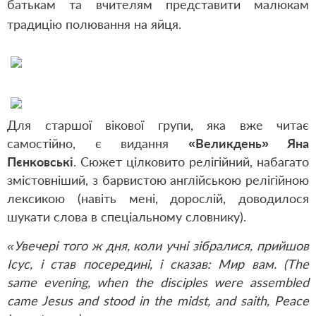
батькам та вчителям представити малюкам
традицію полювання на яйця.
Для старшої вікової групи, яка вже читає
самостійно, є видання
«Великдень» Яна
Пєнковські
. Сюжет цілковито релігійний, набагато
змістовніший, з барвистою англійською релігійною
лексикою (навіть мені, дорослій, доводилося
шукати слова в спеціальному словнику).
«Увечері того ж дня, коли учні зібралися, прийшов
Ісус, і став посередині, і сказав: Мир вам. (The
same evening, when the disciples were assembled
came Jesus and stood in the midst, and saith, Peace