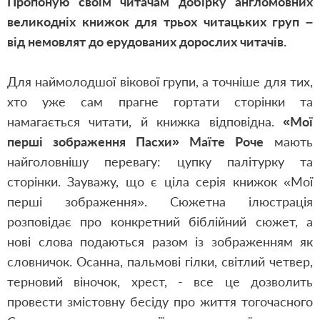
Пропоную своїм читачам добірку англомовних
великодніх книжок для трьох читацьких груп –
від немовлят до ерудованих дорослих читачів.
Для наймолодшої вікової групи, а точніше для тих,
хто уже сам прагне гортати сторінки та
намагається читати, й книжка відповідна.
«Мої
перші зображення Пасхи» Маїте Роче
мають
найголовнішу перевагу: цупку палітурку та
сторінки. Зауважу, що є ціла серія книжок
«Мої
перші зображення»
. Сюжетна ілюстрація
розповідає про конкретний біблійний сюжет, а
нові слова подаються разом із зображенням як
словничок. Осанна, пальмові гілки, світлий четвер,
терновий віночок, хрест, - все це дозволить
провести змістовну бесіду про життя тогочасного