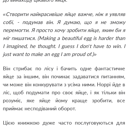
«Створити найкрасивіше яйце важче, ніж я уявляв
собі, - подумав він. Я думаю, що я не зможу
перемогти. Я просто хочу зробити яйце, яким би я
міг пишатися. (Making a beautiful egg is harder than
I imagined, he thought. I guess I don’t have to win. I
just want to make an egg I am proud of.)»
Він стрибає по лісу і бачить одне фантастичне
яйце за іншим, він починає задаватися питанням,
чи може він конкурувати з усіма ними. Hoppi йде в
ліс, щоб подумати про своє яйце, і як тільки він
розуміє, яке яйце йому краще зробити, все
приймає несподіваний оборот.
Цією книжкою дуже часто послуговуються для