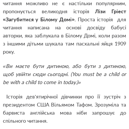
читання можливо не є настільки популярним,
пропонується великодня історія
Лізи Гріест
«Загубитися у Білому Домі»
. Проста історія для
читання написана на основі досвіду бабусі
авторки, яка заблукала в Білому Домі, коли разом
з іншими дітьми шукала там пасхальні яйця 1909
року.
«Ви маєте бути дитиною, або бути з дитиною,
щоб увійти сюди сьогодні. (You must be a child or
be with a child to come in today.)»
Історія дев’ятирічної дівчинки про її зустріч з
президентом США Вільямом Тафом. Зрозуміла та
барвиста англійська мова ніби запрошує до
спільного читання.