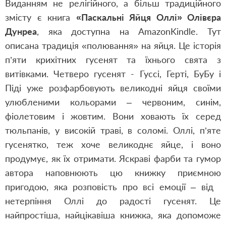
Виданням не релігійного, а більш традиційного
змісту є книга
«Паскальні Яйця Оллі» Олівєра
Дунреа
, яка доступна на AmazonKindle. Тут
описана традиція «полювання» на яйця. Це історія
п’яти крихітних гусенят та їхнього свята з
витівками. Четверо гусенят - Гуссі, Герті, БуБу і
Піді уже розфарбовують великодні яйця своїми
улюбленими кольорами – червоним, синім,
фіолетовим і жовтим. Вони ховають їх серед
тюльпанів, у високій траві, в соломі. Оллі, п’яте
гусенятко, теж хоче великоднє яйце, і воно
продумує, як їх отримати. Яскраві фарби та гумор
автора наповнюють цю книжку приємною
пригодою, яка розповість про всі емоції – від
нетерпіння Оллі до радості гусенят. Це
найпростіша, найцікавіша книжка, яка допоможе