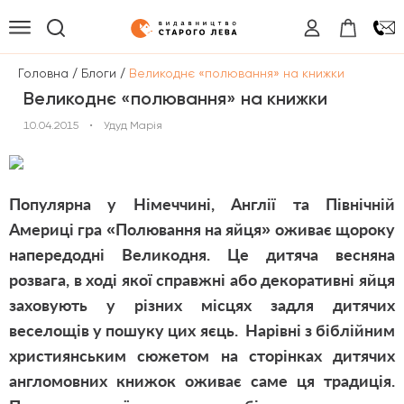
/
/
Головна
Блоги
Великоднє «полювання» на книжки
Великоднє «полювання» на книжки
10.04.2015
•
Удуд Марія
Популярна у Німеччині, Англії та Північній
Америці гра «Полювання на яйця» оживає щороку
напередодні Великодня. Це дитяча весняна
розвага, в ході якої справжні або декоративні яйця
заховують у різних місцях задля дитячих
веселощів у пошуку цих яєць. Нарівні з біблійним
християнським сюжетом на сторінках дитячих
англомовних книжок оживає саме ця традиція.