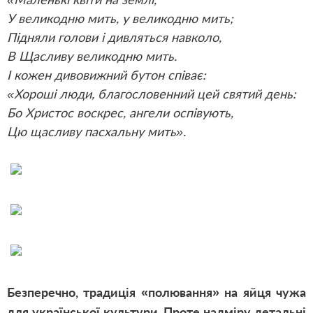
У великодню мить, у великодню мить;
Підняли голови і дивляться навколо,
В Щасливу великодню мить.
І кожен дивовижний бутон співає:
«Хороші люди, благословенний цей святий день:
Бо Христос воскрес, ангели оспівують,
Цю щасливу пасхальну мить».
Безперечно, традиція «полювання» на яйця чужа
для української культури. Проте надміру детальні