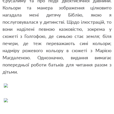
Єрусалиму та про події двохтисячної давнини.
Кольори та манера зображення цілковито
нагадала мені дитячу Біблію, якою я
послуговувалася у дитинстві. Щодо ілюстрацій, то
вони наділені певною казковістю, зокрема у
сюжеті з Голгофою, де синьою стає земля; біля
печери, де теж переважають сині кольори;
надміру рожевого кольору в сюжеті з Марією
Магдаленою. Однозначно, видання вимагає
попередньої роботи батьків для читання разом з
дітьми.