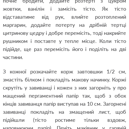
почне бродити, додайте розтерті з цукром
жовтки, ванілін і замісіть тісто. Як тісто
відставатиме від рук, влийте розтоплений
маргарин, додайте потерту на дрібній тертці
цитринову цедру і добре перемісіть, тоді накрийте
рушником і поставте у тепле місце. Коли тісто
підійде, ще раз перемісіть його і поділіть на дві
частини.
З кожної розкачайте корж завтовшки 1/2 см,
змастіть білком і покладіть макову начинку. Коржі
скрутіть у завиванці і кожен з них загорніть у про
мащений пергаментний папір так, щоб з обох
кінців завиванця папір виступав на 10 см. Загорнені
завиванці покладіть на змащений лист, щоб
підійшли (тісто ростиме тільки вздовж,
наповнюючи папір). Печіть маківник у гарячій