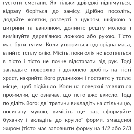
густоти сметани. Як тільки дріжджі піднімуться,
відразу беріться до замісу. Дрібно посоліть,
додайте жовтки, розтерті з цукром, шкіркою з
цитрини та ваніліном, долийте решту молока і
вимішуйте дерев’яною ложкою або рукою. Тісто
має бути тугим. Коли утвориться однорідна маса,
влийте теплу олію. Місіть, поки олія не всотається
в тісто і тісто не почне відставати від рук. Тоді
загладьте поверхню і долонею зробіть на тісті
хрест, накрийте його рушником і поставте у тепле
місце, щоб підійшло. Коли на поверхні з’являться
прожилки, це означає, що тісто вже вкисло. Тоді
по діліть його: дві третини викладіть на стільницю,
посипану мукою, вимісіть ще раз, сформуйте
буханку і вкладіть до круглої форми, змащеної
жиром (тісто має заповнити форму на 1/2 або 2/3