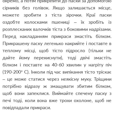
окремо, а потім прикріпити до паски за допомогою
сірників без голівок. Якщо залишається місце,
можете зробити з тіста зірочки. Краї паски
оздобте колосками пшениці – їх зробіть із
розплесканих валочків тіста з боковими надрізами.
Перед накладанням прикраси змастіть білком.
Прикрашену паску легенько накрийте і поставте в
теплому місці, щоб тісто підросло (тільки не
дайте йому перекиснути), тоді двічі змастіть
білком і поставте на 40-60 хвилин у нагріту піч
(190-200° С). Інколи під час випікання тісто тріскає
– це може статися через неякісну муку. Тріщини
потрібно відразу ж змащувати збитим білком,
щоб вони запеклися. Виймайте спечену паску з
печі тоді, коли вона вже трохи охолоне, щоб не
повідпадали прикраси.