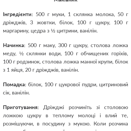
Інгредієнти:
500 г муки, 1 склянка молока, 50 г
дріжджів, 3 жовтки, білок, 100 г цукру, 100 г
маргарину, цедра з ½ цитрини, ванілін.
Начинка:
500 г маку, 300 г цукру, столова ложка
меду, ½ склянки води, 100 г обчищених горіхів,
100 г родзинок, столова ложка манної крупи, білок
з 1 яйця, 20 г дріжджів, ванілін.
Помадка:
білок, 100 г цукрової пудри, цитриновий
сік, ванілін.
Приготування:
Дріжджі розчиніть зі столовою
ложкою цукру в теплому молоці і влий те,
розмішуючи, в посудину з мукою. Коли розчина