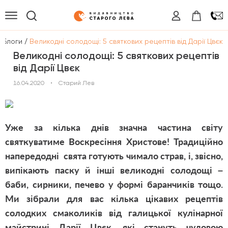
/
/
Блоги
Великодні солодощі: 5 святкових рецептів від Дарії Цвєк
Великодні солодощі: 5 святкових рецептів
від Дарії Цвєк
16.04.2020
•
Старий Лев
Уже за кілька днів значна частина світу
святкуватиме Воскресіння Христове! Традиційно
напередодні свята готують чимало страв, і, звісно,
випікають паску й інші великодні солодощі –
баби, сирники, печево у формі баранчиків тощо.
Ми зібрали для вас кілька цікавих рецептів
солодких смаколиків від галицької кулінарної
майстрині Дарії Цвєк, які стануть чудовою