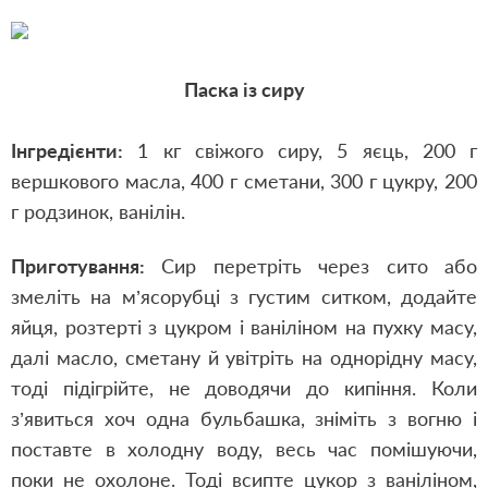
Паска із сиру
Інгредієнти:
1 кг свіжого сиру, 5 яєць, 200 г
вершкового масла, 400 г сметани, 300 г цукру, 200
г родзинок, ванілін.
Приготування:
Сир перетріть через сито або
змеліть на м’ясорубці з густим ситком, додайте
яйця, розтерті з цукром і ваніліном на пухку масу,
далі масло, сметану й увітріть на однорідну масу,
тоді підігрійте, не доводячи до кипіння. Коли
з’явиться хоч одна бульбашка, зніміть з вогню і
поставте в холодну воду, весь час помішуючи,
поки не охолоне. Тоді всипте цукор з ваніліном,