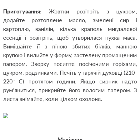
Приготування:
Жовтки розітріть з цукром,
додайте розтоплене масло, змелені сир і
картоплю, ванілін, кілька крапель мигдалевої
есенції і розітріть, щоб утворилася пухка маса.
Вимішайте її з піною збитих білків, манною
крупою і вилийте у форму, застелену промащеним
папером. Зверху посипте посіченими горіхами,
цукром, родзинками. Печіть у гарячій духовці (210-
220° С) протягом години. Якщо сирник надто
рум’яниться, прикрийте його вологим папером. З
листа знімайте, коли цілком охолоне.
Маківник