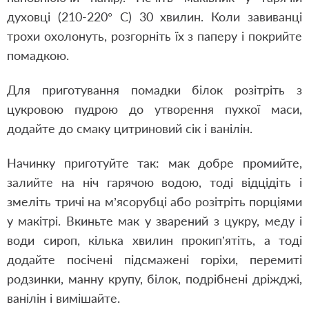
духовці (210-220° С) 30 хвилин. Коли завиванці
трохи охолонуть, розгорніть їх з паперу і покрийте
помадкою.
Для приготування помадки білок розітріть з
цукровою пудрою до утворення пухкої маси,
додайте до смаку цитриновий сік і ванілін.
Начинку приготуйте так: мак добре промийте,
залийте на ніч гарячою водою, тоді відцідіть і
змеліть тричі на м’ясорубці або розітріть порціями
у макітрі. Вкиньте мак у зварений з цукру, меду і
води сироп, кілька хвилин прокип’ятіть, а тоді
додайте посічені підсмажені горіхи, перемиті
родзинки, манну крупу, білок, подрібнені дріжджі,
ванілін і вимішайте.