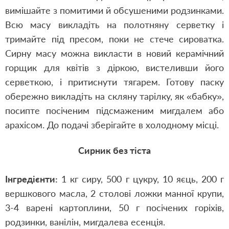
вимішайте з помитими й обсушеними родзинками.
Всю масу викладіть на полотняну серветку і
тримайте під пресом, поки не стече сироватка.
Сирну масу можна викласти в новий керамічний
горщик для квітів з діркою, вистеливши його
серветкою, і притиснути тягарем. Готову паску
обережно викладіть на скляну тарілку, як «бабку»,
посипте посіченим підсмаженим мигдалем або
арахісом. До подачі зберігайте в холодному місці.
Сирник без тіста
Інгредієнти:
1 кг сиру, 500 г цукру, 10 яєць, 200 г
вершкового масла, 2 столові ложки манної крупи,
3-4 варені картоплини, 50 г посічених горіхів,
родзинки, ванілін, мигдалева есенція.