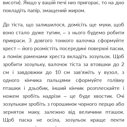
висоти). Якщо у вашій печі низ пригорає, то на дно
покладіть папір, змащений жиром.
До тіста, що залишилося, домісіть ще муки, щоб
воно стало дуже тугим, – з нього будемо робити
прикраси. З довгого тонкого валочка сформуйте
хрест – його розмістіть посередині поверхні паски,
а поміж раменами хреста вкладіть зозульок. Щоб
зробити зозульку, валочок тіста за втовшки до 2
см і завдовжки до 10 см зав’яжіть у вузол, з
одного кінчика пальцями сформуйте голівку
пташки і дзьобик, інший кінчик розплескайте і
ножем зробіть надрізи – це буде хвостик. Очі
зозулькам зробіть з горошинок чорного перцю або
зерняток маку, залежно від величини пташок.
Щоб паска не осіла, зозульок краще пекти