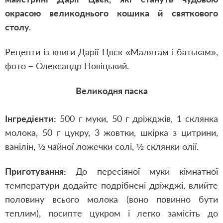
окрасою великоднього кошика й святкового
столу.
Рецепти із книги Дарії Цвєк «Малятам і батькам»,
фото
–
Олександр Новіцький.
Великодня паска
Інгредієнти:
500 г муки, 50 г дріжджів, 1 склянка
молока, 50 г цукру, 3 жовтки, шкірка з цитрини,
ванілін, ½ чайної ложечки солі, ½ склянки олії.
Приготування:
До пересіяної муки кімнатної
температури додайте подрібнені дріжджі, влийте
половину всього молока (воно повинно бути
теплим), посипте цукром і легко замісіть до