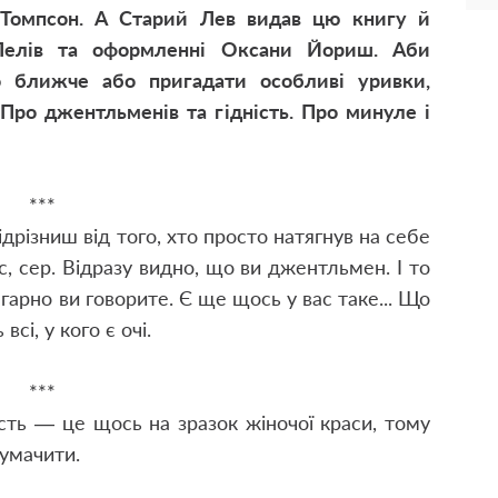
 Томпсон. А Старий Лев видав цю книгу й
 Лелів та оформленні Оксани Йориш. Аби
о ближче або пригадати особливі уривки,
 Про джентльменів та гідність. Про минуле і
***
різниш від того, хто просто натягнув на себе
, сер. Відразу видно, що ви джентльмен. І то
 гарно ви говорите. Є ще щось у вас таке... Що
сі, у кого є очі.
***
сть — це щось на зразок жіночої краси, тому
лумачити.