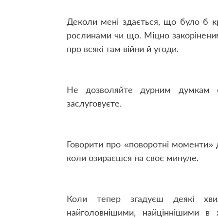
Деколи мені здається, що було б кра
рослинами чи що. Міцно закоріненим
про всякі там війни й угоди.
Не дозволяйте дурним думкам 
заслуговуєте.
Говорити про «поворотні моменти» д
коли озираєшся на своє минуле.
Коли тепер згадуєш деякі хви
найголовнішими, найціннішими в