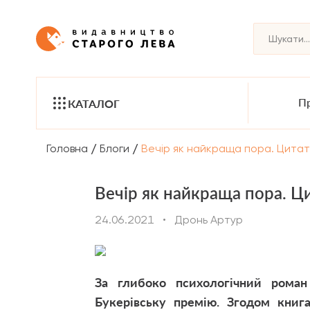
Пр
КАТАЛОГ
/
/
Головна
Блоги
Вечір як найкраща пора. Цитати
Вечір як найкраща пора. Ц
24.06.2021
•
Дронь Артур
За глибоко психологічний рома
Букерівську премію. Згодом книга