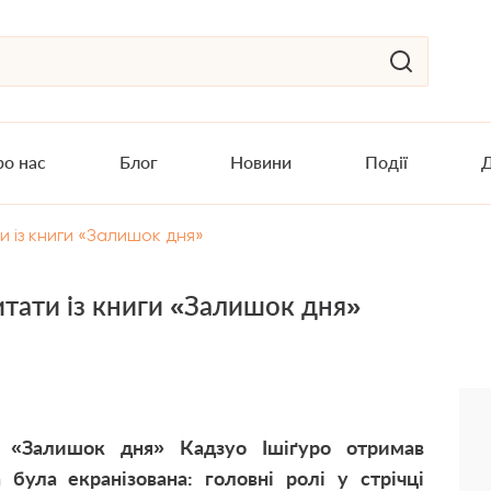
о нас
Блог
Новини
Події
Д
 із книги «Залишок дня»
итати із книги «Залишок дня»
н «Залишок дня» Кадзуо Ішіґуро отримав
 була екранізована: головні ролі у стрічці