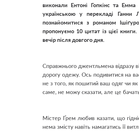
виконали Ентоні Гопкінс та Емма
українською у перекладі Ганни
познайомитися з романом Ішіґур
пропонуємо 10 цитат із цієї книги.
вечір після довгого дня.
Справжнього джентльмена відразу від
дорогу одежу. Ось подивитися на вас
не з того, як пошитий ваш одяг чи як
саме, не можу сказати, але це бачать в
Містер Ґрем любив казати, що гідні
нема змісту навіть намагатись її вит