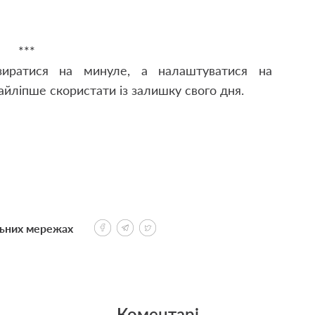
***
иратися на минуле, а налаштуватися на
айліпше скористати із залишку свого дня.
льних мережах
Коментарі