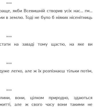
***
ще, якби Всевишній створив усіх нас... гм...
и в землю. Тоді не було б ніяких нісенітниць
***
стати на заваді тому щастю, на яке ви
***
уже легко, але ж їх розпізнаєш тільки потім,
***
лини, вони, цілком природно, здаються
 житті, але ж свого часу вони такими не