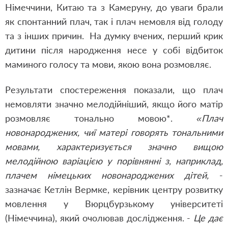
Німеччини, Китаю та з Камеруну, до уваги брали
як спонтанний плач, так і плач немовля від голоду
та з інших причин. На думку вчених, перший крик
дитини після народження несе у собі відбиток
маминого голосу та мови, якою вона розмовляє.
Результати спостереження показали, що плач
немовляти значно мелодійніший, якщо його матір
розмовляє тонально мовою*.
«Плач
новонароджених, чиї матері говорять тональними
мовами, характеризується значно вищою
мелодійною варіацією у порівнянні з, наприклад,
плачем німецьких новонароджених дітей,
-
зазначає Кетлін Вермке, керівник центру розвитку
мовлення у Вюрцбурзькому університеті
(Німеччина), який очолював дослідження. -
Це дає