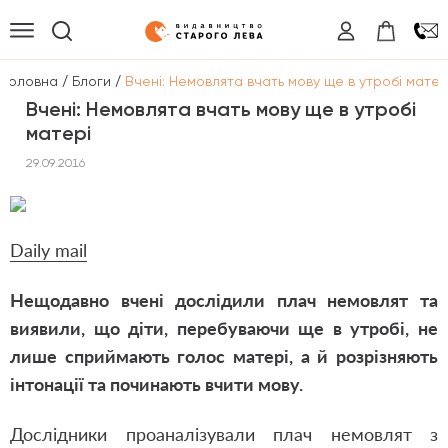
/
/
Головна
Блоги
Вчені: Немовлята вчать мову ще в утробі матер
Вчені: Немовлята вчать мову ще в утробі
матері
29.09.2016
Daily mail
Нещодавно вчені дослідили плач немовлят та
виявили, що діти, перебуваючи ще в утробі, не
лише сприймають голос матері, а й розрізняють
інтонації та починають вчити мову.
Дослідники проаналізували плач немовлят з