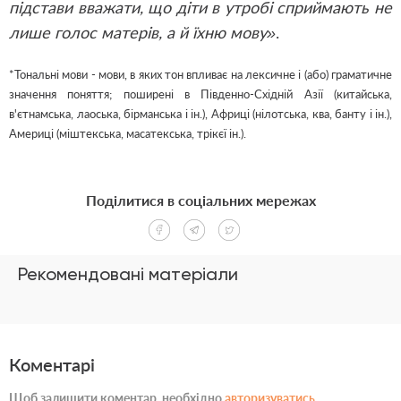
підстави вважати, що діти в утробі сприймають не
лише голос матерів, а й їхню мову»
.
*Тональні мови - мови, в яких тон впливає на лексичне і (або) граматичне
значення поняття; поширені в Південно-Східній Азії (китайська,
в'єтнамська, лаоська, бірманська і ін.), Африці (нілотська, ква, банту і ін.),
Америці (міштекська, масатекська, трікєї ін.).
Поділитися в соціальних мережах
Рекомендовані матеріали
Коментарі
Щоб залишити коментар, необхідно
авторизуватись