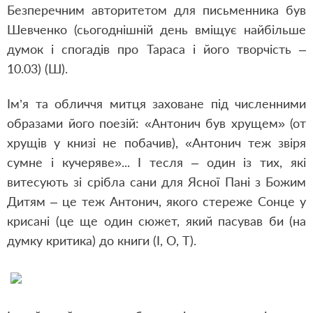
Безперечним авторитетом для письменника був
Шевченко (сьогоднішній день вміщує найбільше
думок і спогадів про Тараса і його творчість –
10.03) (Ш).
Ім’я та обличчя митця заховане під численними
образами його поезій: «Антонич був хрущем» (от
хрущів у книзі не побачив), «Антонич теж звіря
сумне і кучеряве»... І тесля – один із тих, які
витесують зі срібла сани для Ясної Пані з Божим
Дитям – це теж Антонич, якого стереже Сонце у
крисані (це ще один сюжет, який пасував би (на
думку критика) до книги (І, О, Т).