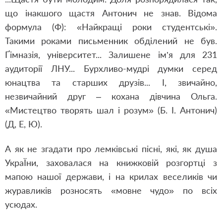
що інакшого щастя Антонич не знав. Відома
формула (Ф): «Найкращі роки студентські».
Такими роками письменник обділений не був.
Ґімназія, університет... Залишене ім’я для 231
аудиторії ЛНУ... Бурхливо-мудрі думки серед
юнацтва та старших друзів... І, звичайно,
незвичайний друг – кохана дівчина Ольга.
«Мистецтво творять шал і розум» (Б. І. Антонич)
(Д, Е, Ю).
А як не згадати про лемківські пісні, які, як душа
УкраЇни, заховалася на книжковій розгортці з
мапою нашої держави, і на крилах веселиків чи
журавликів розносять «мовне чудо» по всіх
усюдах.