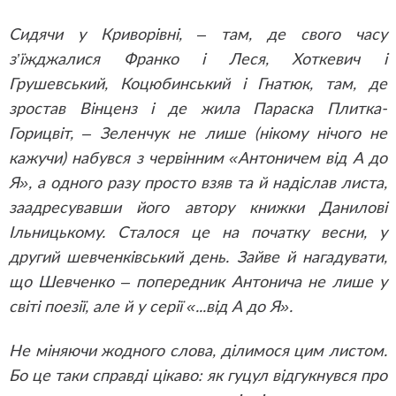
Сидячи у Криворівні, – там, де свого часу
з’їжджалися Франко і Леся, Хоткевич і
Грушевський, Коцюбинський і Гнатюк, там, де
зростав Вінценз і де жила Параска Плитка-
Горицвіт, – Зеленчук не лише (нікому нічого не
кажучи) набувся з червінним «Антоничем від А до
Я», а одного разу просто взяв та й надіслав листа,
заадресувавши його автору книжки Данилові
Ільницькому. Сталося це на початку весни, у
другий шевченківський день. Зайве й нагадувати,
що Шевченко – попередник Антонича не лише у
світі поезії, але й у серії «...від А до Я».
Не міняючи жодного слова, ділимося цим листом.
Бо це таки справді цікаво: як гуцул відгукнувся про