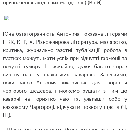
призначення людських мандрівок) (В і Я).
Юна багатогранність Антонича показана літерами
Г, Ж, К, Р, Х. Різножанрова література, малярство,
критика, журнально-газетні публікації, робота в
гуртках можуть мати успіх при відчутті гармонії та
почутті гумору. І, звичайно, дуже багато справ
вирішується у львівських каварнях. Зачекаймо,
поки ранок Антонич використає для творення
чергового шедевра, і можемо рушати з ним до
каварні на горнятко чаю та, уявивши себе у
казковому Чаргороді. відчувати повноту щастя (Ч,
Щ).
...Щастя бути молодим. Доля розпорядилася так,