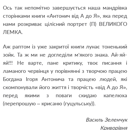
Ось так непомітно завершується наша мандрівка
сторінками книги «Антонич від А до Я», яка перед
нами розкриває цілісний портрет (П) ВЕЛИКОГО
ЛЕМКА.
Аж раптом із уже закритої книги лунає тоненький
зойк. Та ж ми не догледіли м’якого знака. Ай-яй-
яй!!! Не варте, пане критику, твоє писання і
ламаного червінця у порівнянні з творчою працею
Богдана Ігоря Антонича та працею людей, які
скомпонували його життя і творчість «від А до Я»,
перед якими з поваги скидаю капелюха
(перепрошую – крисаню (гуцульську)).
Василь Зеленчук
Криворівня