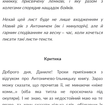
книжку, присвячену лемкові, і яку разом з
колегами спорядив нащадок бойків.
Нехай цей лист буде не лише входженням у
Новий рік з Антоничем (як і минулоріч), але й
гарним сподіванням на весну – час, коли хочеться
писати такі листи-тексти.
Критика
Доброго дня, Даниле! Трохи припізнився з
відгуком про Антоничево-Ільницьку книгу. Зараз
можу сказати, що прочитав її, не минаючи «ніже
коми...» (хіба яка титла не проскочила під
окуляри). І не знаю, чи аз недостойний маю на те
право, та хочу сказати кілька слів, обізвавши їх