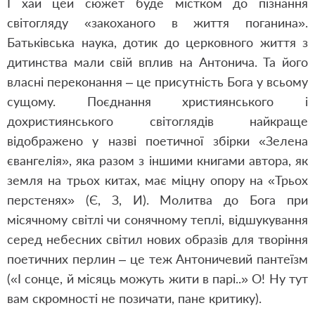
І хай цей сюжет буде містком до пізнання
світогляду «закоханого в життя поганина».
Батьківська наука, дотик до церковного життя з
дитинства мали свій вплив на Антонича. Та його
власні переконання – це присутність Бога у всьому
сущому. Поєднання християнського і
дохристиянського світоглядів найкраще
відображено у назві поетичної збірки «Зелена
євангелія», яка разом з іншими книгами автора, як
земля на трьох китах, має міцну опору на «Трьох
перстенях» (Є, З, И). Молитва до Бога при
місячному світлі чи сонячному теплі, відшукування
серед небесних світил нових образів для творіння
поетичних перлин – це теж Антоничевий пантеїзм
(«І сонце, й місяць можуть жити в парі..» О! Ну тут
вам скромності не позичати, пане критику).