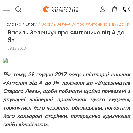
/
/
Головна
Блоги
Василь Зеленчук про «Антонича від А до Я»
Василь Зеленчук про «Антонича від А до
Я»
29.12.2018
Рік тому, 29 грудня 2017 року, співтворці книжки
«Антонич від А до Я» приїхали до «Видавництва
Старого Лева», щоби побачити щойно привезені з
друкарні найперші примірники цього видання,
торкнутися його червінної обкладинки, погортати
його кольорові сторінки, попередньо вдихнувши
їхній свіжий запах.