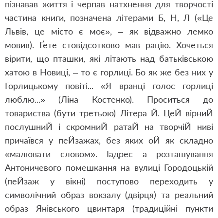
пізнавав життя і черпав натхнення для творчості
частина книги, позначена літерами Б, Н, Л («Це
Львів, це місто є моє», – як відважно лемко
мовив). Ґете стовідсотково мав рацію. Хочеться
вірити, що пташки, які літають над батьківською
хатою в Новиці, – то є горлиці. Бо як же без них у
Горлицькому повіті... «Я вранці голос горлиці
люблю...» (Ліна Костенко). Проситься до
товариства (бути третьою) Літера Й. ЦеЙ вірниЙ
послушниЙ і скромниЙ ратаЙ на творчіЙ ниві
причаївся у пеЙзажах, без яких оЙ як складно
«малювати словом». Іадрес а розташування
Антоничевого помешкання на вулиці Городоцькій
(пеЙзаж у вікні) поступово переходить у
символічний образ вокзалу (двірця) та реальний
образ Янівського цвинтаря (традиційні пункти