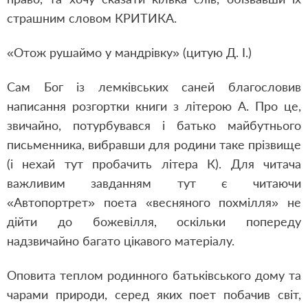
страшним словом КРИТИКА.
«Отож рушаймо у мандрівку» (цитую Д. І.)
Сам Бог із лемківських саней благословив
написання розгортки книги з літерою А. Про це,
звичайно, потурбувався і батько майбутнього
письменника, вибравши для родини таке прізвище
(і нехай тут пробачить літера К). Для читача
важливим завданням тут є читаючи
«Автопортрет» поета «весняного похмілля» не
дійти до божевілля, оскільки попереду
надзвичайно багато цікавого матеріалу.
Оповита теплом родинного батьківського дому та
чарами природи, серед яких поет побачив світ,