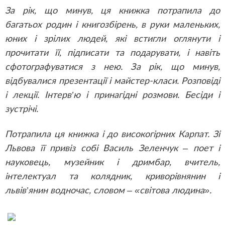
За рік, що минув, ця книжка потрапила до
багатьох родин і книгозбірень, в руки маленьких,
юних і зрілих людей, які встигли оглянути і
прочитати її, підписати та подарувати, і навіть
сфотографуватися з нею. За рік, що минув,
відбувалися презентації і майстер-класи. Розповіді
і лекції. Інтерв’ю і принагідні розмови. Бесіди і
зустрічі.
Потрапила ця книжка і до високогірних Карпат. Зі
Львова її привіз собі Василь Зеленчук – поет і
науковець, музейник і дримбар, вчитель,
інтелектуал та колядник, криворівнянин і
львів’янин водночас, словом – «світова людина».