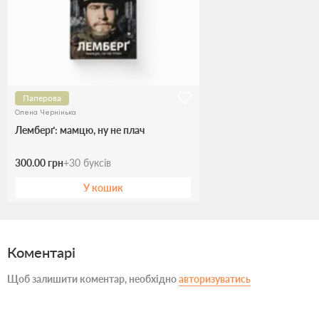
Паперова
Олена Чернінька
Лемберґ: мамцю, ну не плач
300.00 грн
+
30
буксів
У кошик
Коментарі
Щоб залишити коментар, необхідно
авторизуватись