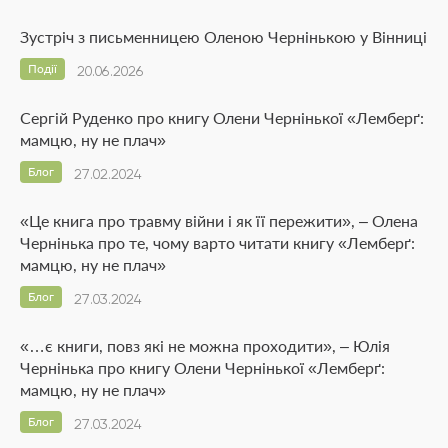
Зустріч з письменницею Оленою Чернінькою у Вінниці
Події
20.06.2026
Сергій Руденко про книгу Олени Чернінької «Лемберґ:
мамцю, ну не плач»
Блог
27.02.2024
«Це книга про травму війни і як її пережити», – Олена
Чернінька про те, чому варто читати книгу «Лемберґ:
мамцю, ну не плач»
Блог
27.03.2024
«…є книги, повз які не можна проходити», – Юлія
Чернінька про книгу Олени Чернінької «Лемберґ:
мамцю, ну не плач»
Блог
27.03.2024