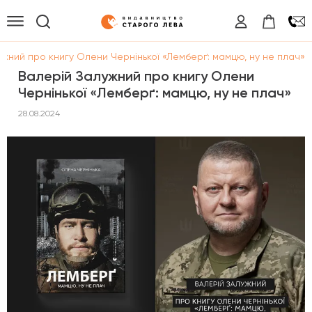
жний про книгу Олени Чернінької «Лемберґ: мамцю, ну не плач»
Валерій Залужний про книгу Олени
Чернінької «Лемберґ: мамцю, ну не плач»
28.08.2024