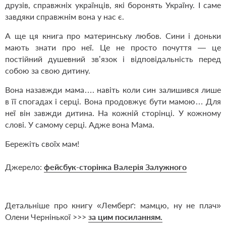
друзів, справжніх українців, які боронять Україну. І саме
завдяки справжнім вона у нас є.
А ще ця книга про материнську любов. Сини і доньки
мають знати про неї. Це не просто почуття — це
постійний душевний звʼязок і відповідальність перед
собою за свою дитину.
Вона назавжди мама…. навіть коли син залишився лише
в її спогадах і серці. Вона продовжує бути мамою… Для
неї він завжди дитина. На кожній сторінці. У кожному
слові. У самому серці. Адже вона Мама.
Бережіть своїх мам!
Джерело:
фейсбук-сторінка Валерія Залужного
Детальніше про книгу «Лемберґ: мамцю, ну не плач»
Олени Чернінької >>>
за цим посиланням.