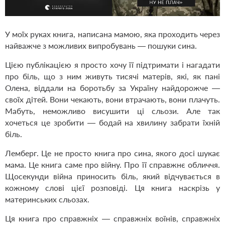
У моїх руках книга, написана мамою, яка проходить через
найважче з можливих випробувань — пошуки сина.
Цією публікацією я просто хочу її підтримати і нагадати
про біль, що з ним живуть тисячі матерів, які, як пані
Олена, віддали на боротьбу за Україну найдорожче —
своїх дітей. Вони чекають, вони втрачають, вони плачуть.
Мабуть, неможливо висушити ці сльози. Але так
хочеться це зробити — бодай на хвилину забрати їхній
біль.
Лемберг. Це не просто книга про сина, якого досі шукає
мама. Це книга саме про війну. Про її справжнє обличчя.
Щосекунди війна приносить біль, який відчувається в
кожному слові цієї розповіді. Ця книга наскрізь у
материнських сльозах.
Ця книга про справжніх — справжніх воїнів, справжніх