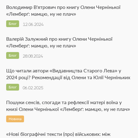
Володимир В'ятрович про книгу Олени Чернінької
«Лемберґ: мамцю, ну не плач»
Блог
12.06.2024
Валерій Залужний про книгу Олени Чернінької
«Лемберґ: мамцю, ну не плач»
Блог
28.08.2024
Що читали автори «Видавництва Старого Лева» у
2024 році? Рекомендації від Олени та Юлії Черніньких
Блог
06.02.2025
Пошуки сенсів, спогади та рефлексії матері воїна у
книзі Олени Чернінької «Лемберґ: мамцю, ну не плач»
Новина
«Нові біографічні тексти (про) військових: між