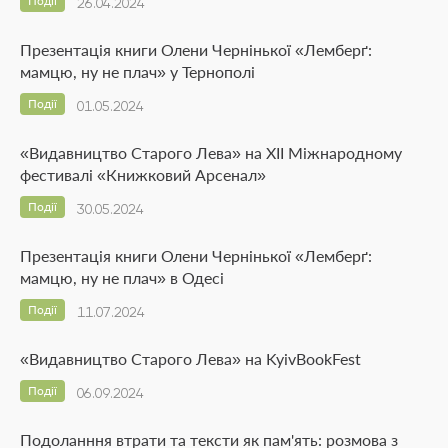
Події
26.04.2024
Презентація книги Олени Чернінької «Лемберґ:
мамцю, ну не плач» у Тернополі
Події
01.05.2024
«Видавництво Старого Лева» на ХІІ Міжнародному
фестивалі «Книжковий Арсенал»
Події
30.05.2024
Презентація книги Олени Чернінької «Лемберґ:
мамцю, ну не плач» в Одесі
Події
11.07.2024
«Видавництво Старого Лева» на KyivBookFest
Події
06.09.2024
Подоланння втрати та тексти як пам'ять: розмова з