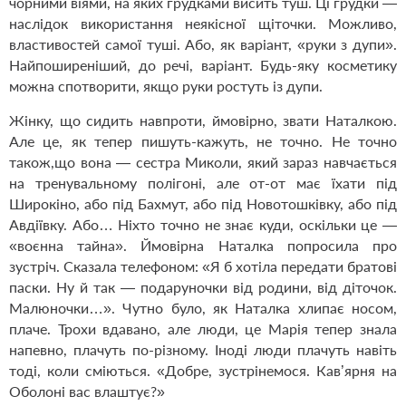
чорними віями, на яких грудками висить туш. Ці грудки —
наслідок використання неякісної щіточки. Можливо,
властивостей самої туші. Або, як варіант, «руки з дупи».
Найпоширеніший, до речі, варіант. Будь-яку косметику
можна спотворити, якщо руки ростуть із дупи.
Жінку, що сидить навпроти, ймовірно, звати Наталкою.
Але це, як тепер пишуть-кажуть, не точно. Не точно
також,що вона — сестра Миколи, який зараз навчається
на тренувальному полігоні, але от-от має їхати під
Широкіно, або під Бахмут, або під Новотошківку, або під
Авдіївку. Або… Ніхто точно не знає куди, оскільки це —
«воєнна тайна». Ймовірна Наталка попросила про
зустріч. Сказала телефоном: «Я б хотіла передати братові
паски. Ну й так — подаруночки від родини, від діточок.
Малюночки…». Чутно було, як Наталка хлипає носом,
плаче. Трохи вдавано, але люди, це Марія тепер знала
напевно, плачуть по-різному. Іноді люди плачуть навіть
тоді, коли сміються. «Добре, зустрінемося. Кав’ярня на
Оболоні вас влаштує?»