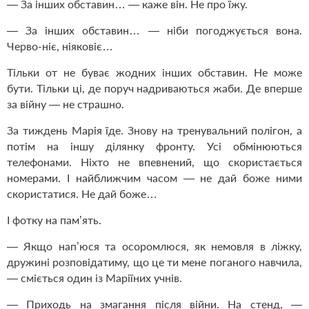
— За інших обставин… — каже він. Не про їжу.
— За інших обставин… — ніби погоджується вона.
Черво-ніє, ніяковіє…
Тільки от не буває жодних інших обставин. Не може
бути. Тільки ці, де поруч надриваються жаби. Де вперше
за війну — не страшно.
За тиждень Марія їде. Знову на тренувальний полігон, а
потім на іншу ділянку фронту. Усі обмінюються
телефонами. Ніхто не впевнений, що скористається
номерами. І найближчим часом — не дай боже ними
скористатися. Не дай боже…
І фотку на пам’ять.
— Якщо нап’юся та осоромлюся, як немовля в ліжку,
дружині розповідатиму, що це ти мене поганого навчила,
— сміється один із Маріїних учнів.
— Приходь на змагання після війни. На стенд, —