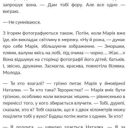
запрошує вона. — Дам тобі фору. Але все одно —
виграю.
— Не сумніваюся.
З Ігорем фотографуються також. Потім, коли Марія вже
їде, він викладає світлину в мережу. «Ну й рожа, — думає
про себе Марія, збільшуючи зображення. — Зморшки,
плями, валуни якісь на лобі, під очима — чорно… Жах…»
Вона відшукує на сторінці фотографії його дітей, батьків.
І, звісно, дружини. Засмагла, красива, повнотіла білявка.
Молода.
— Ти хто взагалі? — грізно питає Марія у ймовірної
Наталки. — Ти хто така? Терористка? — Марія вміє бути
грізною, особливо коли визначає мішень — рівнесенько в
переніссі того, у кого збирається влучити. — Тобі, дурепі,
сказали, хто я? Тобі сказали, що я з двох кілометрів можу
поцілити тобі у вухо? Будеш потім жити з одним. Ти хто?
— Я подруга, — швидко здається Наталка. — Я за