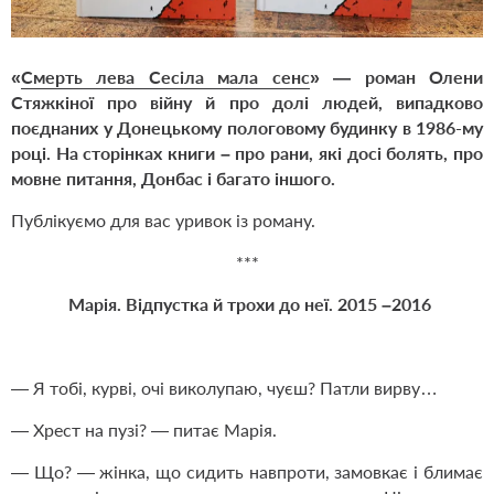
«
Смерть лева Сесіла мала сенс
» — роман
Олени
Стяжкіної
про війну й про долі людей, випадково
поєднаних у Донецькому пологовому будинку в 1986-му
році. На сторінках книги – про рани, які досі болять, про
мовне питання, Донбас і багато іншого.
Публікуємо для вас уривок із роману.
***
Марія. Відпустка й трохи до неї. 2015 –2016
— Я тобі, курві, очі виколупаю, чуєш? Патли вирву…
— Хрест на пузі? — питає Марія.
— Що? — жінка, що сидить навпроти, замовкає і блимає