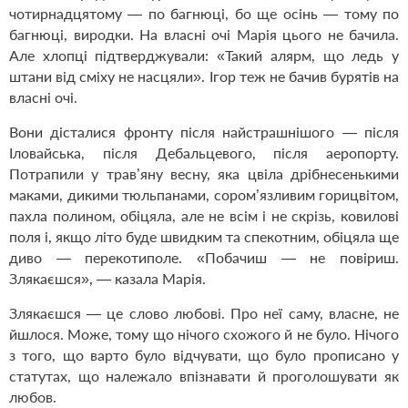
чотирнадцятому — по багнюці, бо ще осінь — тому по
багнюці, виродки. На власні очі Марія цього не бачила.
Але хлопці підтверджували: «Такий алярм, що ледь у
штани від сміху не насцяли». Ігор теж не бачив бурятів на
власні очі.
Вони дісталися фронту після найстрашнішого — після
Іловайська, після Дебальцевого, після аеропорту.
Потрапили у трав’яну весну, яка цвіла дрібнесенькими
маками, дикими тюльпанами, сором’язливим горицвітом,
пахла полином, обіцяла, але не всім і не скрізь, ковилові
поля і, якщо літо буде швидким та спекотним, обіцяла ще
диво — перекотиполе. «Побачиш — не повіриш.
Злякаєшся», — казала Марія.
Злякаєшся — це слово любові. Про неї саму, власне, не
йшлося. Може, тому що нічого схожого й не було. Нічого
з того, що варто було відчувати, що було прописано у
статутах, що належало впізнавати й проголошувати як
любов.