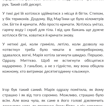
рук. Такий собі десерт.
У тихі дні їй хотілося здійматися з місця й бігти. Степом,
у бік териконів. Додому. Від Мар’їнки це було кілометрів
сім. Бігти й кричати. Або просто кричати. Хотілось унітаз,
гарячу воду і скраб для тіла. І від цих бажань ще дужче
хотілося бігти, ховатися й кричати знову.
У нетихі дні, коли гриміло, летіло, коли дозволу на
«отвєтку» треба було чекати в непереборному,
здавалося, вогні, Марія хотіла загинути швидко. Першою.
Одразу. Миттєво. Щоб не встигнути обісцятися
надаремно. З ганьбою, а не з гідністю, яку вона обіцяла
кожному, хто витримає десятигодинну «льожку».
Ігор був такий самий. Марія одразу помітила, як йому
страшно і як від того соромно. Можливо, страшно було
всім. Але вона чула, як саме в його голові дзеленчить
докучлива нота, як пропонує йому бігти, а він завмирає,