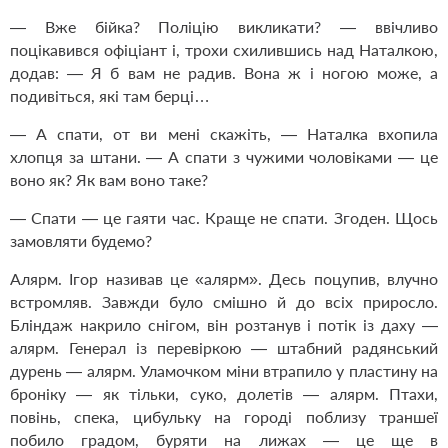
— Вже бійка? Поліцію викликати? — ввічливо
поцікавився офіціант і, трохи схилившись над Наталкою,
додав: — Я б вам не радив. Вона ж і ногою може, а
подивіться, які там берці…
— А спати, от ви мені скажіть, — Наталка вхопила
хлопця за штани. — А спати з чужими чоловіками — це
воно як? Як вам воно таке?
— Спати — це гаяти час. Краще не спати. Згоден. Щось
замовляти будемо?
Алярм. Ігор називав це «алярм». Десь поцупив, влучно
встромляв. Завжди було смішно й до всіх приросло.
Бліндаж накрило снігом, він розтанув і потік із даху —
алярм. Генерал із перевіркою — штабний радянський
дурень — алярм. Уламочком міни втрапило у пластину на
броніку — як тільки, суко, долетів — алярм. Птахи,
повінь, спека, цибульку на городі поблизу траншеї
побило градом, буряти на лижах — це ще в