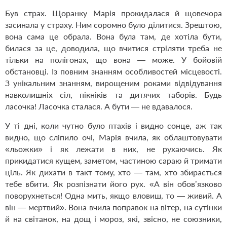
Був страх. Щоранку Марія прокидалася й щовечора
засинала у страху. Ним соромно було ділитися. Зрештою,
вона сама це обрала. Вона була там, де хотіла бути,
билася за це, доводила, що вчитися стріляти треба не
тільки на полігонах, що вона — може. У бойовій
обстановці. Із повним знанням особливостей місцевості.
З унікальним знанням, вирощеним роками відвідування
навколишніх сіл, пікніків та дитячих таборів. Будь
ласочка! Ласочка сталася. А бути — не вдавалося.
У ті дні, коли чутно було птахів і видно сонце, аж так
видно, що сліпило очі, Марія вчила, як облаштовувати
«льожки» і як лежати в них, не рухаючись. Як
прикидатися кущем, заметом, частиною сараю й тримати
ціль. Як дихати в такт тому, хто — там, хто збирається
тебе вбити. Як розпізнати його рух. «А він обов’язково
поворухнеться! Одна мить, якщо вловиш, то — живий. А
він — мертвий». Вона вчила поправок на вітер, на сутінки
й на світанок, на дощ і мороз, які, звісно, не союзники,