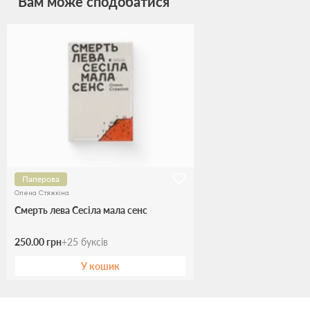
Вам може сподобатися
Паперова
Олена Стяжкіна
Смерть лева Сесіла мала сенс
250.00 грн
+
25
буксів
У кошик