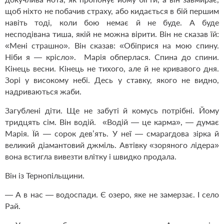
щоб ніхто не побачив страху, або кидається в бій першим
навіть тоді, коли бою немає й не буде. А буде
несподівана тиша, якій не можна вірити. Він не сказав їй:
«Мені страшно». Він сказав: «Обіприся на мою спину.
Ніби я — крісло». Марія обперлася. Спина до спини.
Кінець весни. Кінець не тихого, але й не кривавого дня.
Зорі у високому небі. Десь у ставку, якого не видно,
надриваються жаби.
Загублені діти. Ще не забуті й комусь потрібні. Йому
тридцять сім. Він водій. «Водій — це карма», — думає
Марія. Їй — сорок дев’ять. У неї — смарагдова зірка й
великий діамантовий джміль. Автівку «зоряного лідера»
вона встигла вивезти влітку і швидко продала.
Він із Тернопільщини.
— А в нас — водоспади. Є озеро, яке не замерзає. І село
Рай.