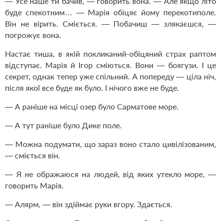
— Усе наше ти бачив, — говорить вона. — Але якщо літо
буде спекотним… — Марія обіцяє йому перекотиполе.
Він не вірить. Сміється. — Побачиш — злякаєшся, —
погрожує вона.
Настає тиша, в якій покликаний-обіцяний страх раптом
відступає. Марія й Ігор сміються. Вони — боягузи. І це
секрет, однак тепер уже спільний. А попереду — ціла ніч,
після якої все буде як було. І нічого вже не буде.
— А раніше на місці озер було Сарматове море.
— А тут раніше було Дике поле.
— Можна подумати, що зараз воно стало цивілізованим,
— сміється він.
— Я не ображаюся на людей, від яких утекло море, —
говорить Марія.
— Алярм, — він здіймає руки вгору. Здається.