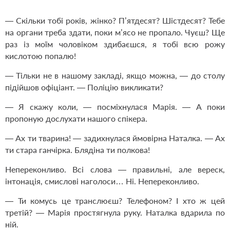
— Скільки тобі років, жінко? П’ятдесят? Шістдесят? Тебе
на органи треба здати, поки м’ясо не пропало. Чуєш? Ще
раз із моїм чоловіком здибаєшся, я тобі всю рожу
кислотою попалю!
— Тільки не в нашому закладі, якщо можна, — до столу
підійшов офіціант. — Поліцію викликати?
— Я скажу коли, — посміхнулася Марія. — А поки
пропоную дослухати нашого спікера.
— Ах ти тварина! — задихнулася ймовірна Наталка. — Ах
ти стара ганчірка. Блядіна ти полкова!
Непереконливо. Всі слова — правильні, але вереск,
інтонація, смислові наголоси… Ні. Непереконливо.
— Ти комусь це транслюєш? Телефоном? І хто ж цей
третій? — Марія простягнула руку. Наталка вдарила по
ній.