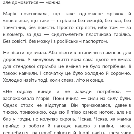
але домовитися — можна.
Марія пояснювала, що таке одночасне «різко» й
«повільно», що таке — стріляти без емоцій, без зла, без
тремтіння, без помсти. Просто стріляти, ніби там — за
кілометр, за два — сидить-летить пластикова тарілка.
Без совісті, без мозку і з російським паспортом.
Не пісяти ще вчила. Або пісяти в штани чи в памперс для
дорослих. У минулому житті вона сама цього не вміла:
для стендової стрільби це вміння не було потрібним. Її
також навчили. І спочатку це було холодно й соромно.
Холодно навіть тоді, коли спека, літо й сонце.
«Не одразу вийде й не завжди потрібно», —
заспокоювала Марія. Поки вчила — сили на силу були.
Однак страх не відступав. Він причаювався, дзвенів
тихою, тривожною, однією й тією самою нотою, але не
бив у груди, не колупав скронь. Чекав. Чекав, як мамка
прийде з роботи й нагодує кашею з паніки, тиску,
серцебиття, раптової сліпоти й іноді навіть тремтячих