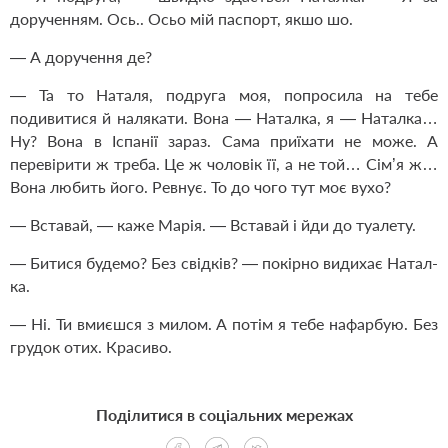
дорученням. Ось.. Осьо мій паспорт, якшо шо.
— А доручення де?
— Та то Наталя, подруга моя, попросила на тебе
подивитися й налякати. Вона — Наталка, я — Наталка…
Ну? Вона в Іспанії зараз. Сама приїхати не може. А
перевірити ж треба. Це ж чоловік її, а не той… Сім’я ж…
Вона любить його. Ревнує. То до чого тут моє вухо?
— Вставай, — каже Марія. — Вставай і йди до туалету.
— Битися будемо? Без свідків? — покірно видихає Натал-
ка.
— Ні. Ти вмиєшся з милом. А потім я тебе нафарбую. Без
грудок отих. Красиво.
Поділитися в соціальних мережах