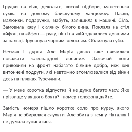
Грудки на віях, декольте, високі підбори, малесенька
сумка на довгому блискучому ланцюжку. Паски,
малюнки, подарунки, мабуть, залишила в машині. Сіла.
Замовила каву і склянку білого вина. Поклала на стіл
айфон, на айфон — руку, нігті на якій здавалися довшими
за пальці. Трусонула чорним волоссям. Облизнула губи.
Несмак і дурня. Але Марія давно вже навчилася
поважати «леопардові лосини». Зазвичай вони
привозили на фронт набагато більше добра, ніж їхні
витончені подруги, які невтомно втомлювалися від війни
десь на пляжах Туреччини.
— У мене коротка відпустка й не дуже багато часу. Яке
прізвище у вашого брата? І номер телефона дайте.
Замість номера пішло коротке соло про курву, якого
Марія не збиралася слухати. Але збита з темпу Наталка і
не думала зупинятися.