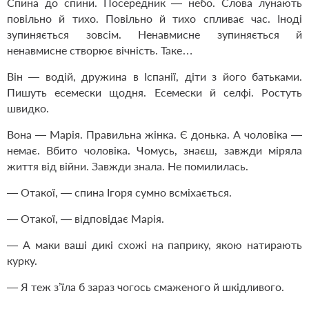
Спина до спини. Посередник — небо. Слова лунають
повільно й тихо. Повільно й тихо спливає час. Іноді
зупиняється зовсім. Ненавмисне зупиняється й
ненавмисне створює вічність. Таке…
Він — водій, дружина в Іспанії, діти з його батьками.
Пишуть есемески щодня. Есемески й селфі. Ростуть
швидко.
Вона — Марія. Правильна жінка. Є донька. А чоловіка —
немає. Вбито чоловіка. Чомусь, знаєш, завжди міряла
життя від війни. Завжди знала. Не помилилась.
— Отакої, — спина Ігоря сумно всміхається.
— Отакої, — відповідає Марія.
— А маки ваші дикі схожі на паприку, якою натирають
курку.
— Я теж з’їла б зараз чогось смаженого й шкідливого.