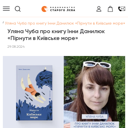
/
и
Уляна Чуба про книгу Інни Данилюк «Пірнути в Київське море»
Уляна Чуба про книгу Інни Данилюк
«Пірнути в Київське море»
29.08.2024