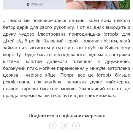
З Інною ми познайомилися онлайн, коли вона шукала
бетарідерів для свого рукопису. І от на днях виходить з
друку
чудово ілюстрована пригодницька історія
для
дітей від 9 років. Головний герой – хлопчик Устим, який
займається яхтингом у гуртку в яхт-клубі на Київському
морі. Тут буде багато несподіваного: відьма з гострими
кігтями, капітан далекого плавання з дружиною,
балакучий птах, магічне перенесення у минуле, затоплена
церква і чарівне яйце. Попри все це історія більше
реалістична, ніж магічна, написана дуже майстерно,
плавно, гарною багатою мовою. Захопливий сюжет, де
правда перемогла, як і має бути в дитячих книжках.
Поділитися в соціальних мережах