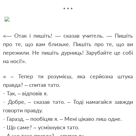
* * *
«— Отак і пишіть! — сказав учитель. — Пишіть
про те, що вам близьке. Пишіть про те, що ви
пережили. Не пишіть дурниць! Зарубайте це собі
на носі!».
« – Тепер ти розумієш, яка серйозна штука
правда? – спитав тато.
- Так, – відповів я.
- Добре, – сказав тато. – Тоді намагайся завжди
говорти правду.
- Гаразд, – пообіцяв я. – Мені цікаво лиш одне.
- Що саме? – усміхнувся тато.
- А що таке правда? – спитав я».