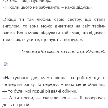
- Атож, – відказує Берра.
- Ніколи цього не забувайте, – каже дідусь».
«Якщо ти так любиш свою сестру, що стала
ангелом, то вона може дивитися на світ твоїми
очима. Вона може відчувати той смак, що відчуває
твій язик, і чути те, що чують твої вуха».
Із книги «Чи вмієш ти свистати, Юганно?»
«Наступного дня мама пішла на роботу ще о
четвертій ранку. Та передусім вона мене обійняла
— то були мої перші різдвяні обійми.
— А ти поспи, — сказала вона. — Я повернуся
десь о третій.