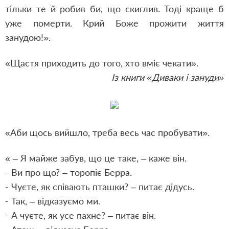
тільки те й робив би, що скиглив. Тоді краще б
уже померти. Крий Боже прожити життя
занудою!».
«Щастя приходить до того, хто вміє чекати».
Із книги «Диваки і зануди»
«Аби щось вийшло, треба весь час пробувати».
« – Я майже забув, що це таке, – каже він.
- Ви про що? – торопіє Берра.
- Чуєте, як співають пташки? – питає дідусь.
- Так, – відказуємо ми.
- А чуєте, як усе пахне? – питає він.