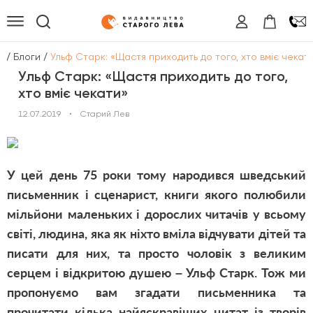
/
/
а
Блоги
Ульф Старк: «Щастя приходить до того, хто вміє чекат
Ульф Старк: «Щастя приходить до того,
хто вміє чекати»
12.07.2019
•
Старий Лев
У цей день 75 роки тому народився шведський
письменник і сценарист, книги якого полюбили
мільйони маленьких і дорослих читачів у всьому
світі, людина, яка як ніхто вміла відчувати дітей та
писати для них, та просто чоловік з великим
серцем і відкритою душею – Ульф Старк. Тож ми
пропонуємо вам згадати письменника та
прочитати кілька найяскравіших цитат із творів