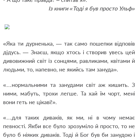
Із книги «Тоді я був просто Ульф»
«Яка ти дурненька, — так само пошепки відповів
дідусь. — Знаєш, якщо хтось і створив увесь цей
дивовижний світ із сонцями, равликами, квітами й
людьми, то, напевно, не якийсь там зануда».
«…нормальними та занудами світ аж кишить. З
ними, мабуть, трохи легше. Та хай їм чорт, мені
вони геть не цікаві!».
«…для таких диваків, як ми, ні в чому немає
певності. Якби все було зрозуміло й просто, то не
було б ніяких диваків. Тоді й Бог був би занудою і