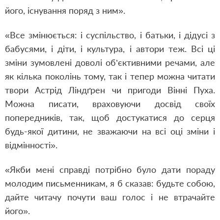
його, існування поряд з ним».
«Все змінюється: і суспільство, і батьки, і дідусі з
бабусями, і діти, і культура, і автори теж. Всі ці
зміни зумовлені доволі об’єктивними речами, але
як кілька поколінь тому, так і тепер можна читати
твори Астрід Ліндґрен чи пригоди Вінні Пуха.
Можна писати, враховуючи досвід своїх
попередників, так, щоб достукатися до серця
будь-якої дитини, не зважаючи на всі оці зміни і
відмінності».
«Якби мені справді потрібно було дати пораду
молодим письменникам, я б сказав: будьте собою,
дайте читачу почути ваш голос і не втрачайте
його».