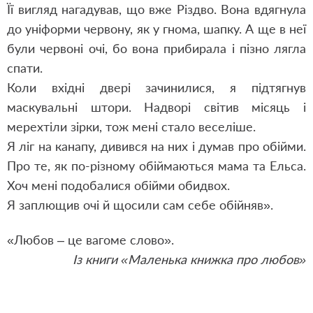
Її вигляд нагадував, що вже Різдво. Вона вдягнула
до уніформи червону, як у гнома, шапку. А ще в неї
були червоні очі, бо вона прибирала і пізно лягла
спати.
Коли вхідні двері зачинилися, я підтягнув
маскувальні штори. Надворі світив місяць і
мерехтіли зірки, тож мені стало веселіше.
Я ліг на канапу, дивився на них і думав про обійми.
Про те, як по-різному обіймаються мама та Ельса.
Хоч мені подобалися обійми обидвох.
Я заплющив очі й щосили сам себе обійняв».
«Любов – це вагоме слово».
Із книги «Маленька книжка про любов»