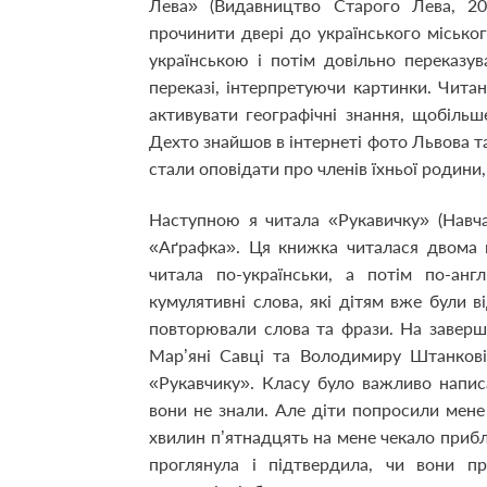
Лева» (Видавництво Старого Лева, 2
прочинити двері до українського міськ
українською і потім довільно переказу
переказі, інтерпретуючи картинки. Чита
активувати географічні знання, щобільше
Дехто знайшов в інтернеті фото Львова та
стали оповідати про членів їхньої родини,
Наступною я читала «Рукавичку» (Навча
«Аґрафка». Ця книжка читалася двома 
читала по-українськи, а потім по-анг
кумулятивні слова, які дітям вже були в
повторювали слова та фрази. На заверш
Мар’яні Савці та Володимиру Штанкові
«Рукавчику». Класу було важливо напи
вони не знали. Але діти попросили мене
хвилин п’ятнадцять на мене чекало прибл
проглянула і підтвердила, чи вони п