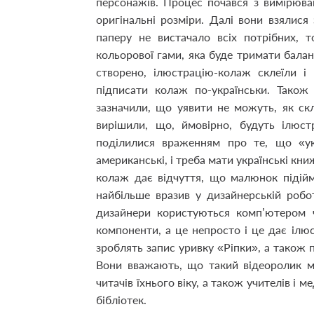
персонажів. Процес почався з вимірюван
оригінальні розміри. Далі вони взялися 
паперу не вистачало всіх потрібних,
кольорової гами, яка буде тримати балан
створено, ілюстрацію-колаж склеїли і
підписати колаж по-українськи. Також
зазначили, що уявити не можуть, як ск
вирішили, що, ймовірно, будуть ілюст
поділилися враженням про те, що «укр
американські, і треба мати українські к
колаж дає відчуття, що малюнок підійм
найбільше вразив у дизайнерській робот
дизайнери користуються комп’ютером ч
компоненти, а це непросто і це дає ілюс
зроблять запис уривку «Ріпки», а також 
Вони вважають, що такий відеоролик м
читачів їхнього віку, а також учителів і
бібліотек.