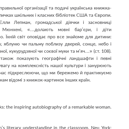
равильної організації та подачі українська книжка-
личках шкільних і класних бібліотек США та Європи.
лли Лепман, громадської діячки і засновниці
в Мюнхені, «…долають мовні бар’єри, і діти
о. Їхній світ оповідає про все знайоме для дитини:
ку, яблуню чи пальму поблизу дверей, сонце, небо і
ої, кукурудзяної чи соєвої муки та м’яч…» (ст. 108).
також показують географічні ландшафти і певні
 увагу на комплексність нашої культури і занурюють
дночас підкреслюючи, що ми бережемо й практикуємо
і нам відомі з книжок-картинок інших країн.
oks: the inspiring autobiography of a remarkable woman.
en’s literary understanding in the classroom. Neц York: