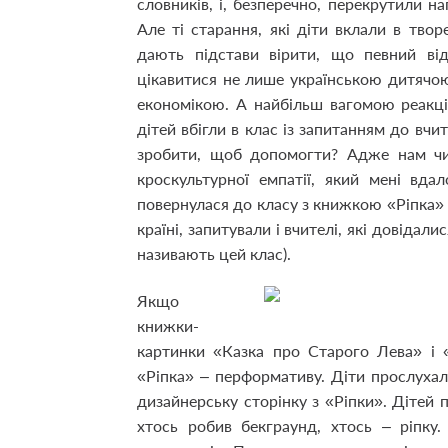
словників, і, безперечно, перекрутили н
Але ті старання, які діти вклали в тво
дають підстави вірити, що певний від
цікавитися не лише українською дитячою
економікою. А найбільш вагомою реакці
дітей вбігли в клас із запитанням до вч
зробити, щоб допомогти? Адже нам чи
кроскультурної емпатії, який мені вда
повернулася до класу з книжкою «Ріпка» в
країні, запитували і вчителі, які довіда
називають цей клас).
Якщо
книжки-
картинки «Казка про Старого Лева» і «
«Ріпка» – перформативу. Діти прослухал
дизайнерську сторінку з «Ріпки». Дітей п
хтось робив бекграунд, хтось – ріпку