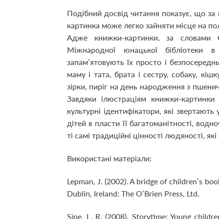
Подібний досвід читання показує, що за п
картинка може легко зайняти місце на по
Адже книжки-картинки, за словами Є
Міжнародної юнацької бібліотеки 
запам’ятовують їх просто і безпосереднь
маму і тата, брата і сестру, собаку, кіш
зірки, пиріг на день народження з пшеничн
Завдяки ілюстраціям книжки-картинки 
культурні ідентифікатори, які звертають
дітей в пласти її багатоманітності, во
ті самі традиційні цінності людяності, як
Використані матеріали:
Lepman, J. (2002). A bridge of children’s bo
Dublin, Ireland: The O’Brien Press, Ltd.
Sipe, L. R. (2008). Storytime: Young childr