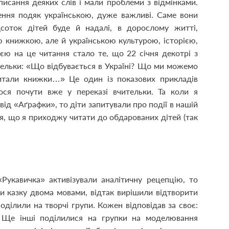
аписання деяких слів і мали проблеми з відмінками.
рення подяк українською, дуже важливі. Саме вони
соток дітей буде й надалі, в дорослому житті,
 книжкою, але й українською культурою, історією,
єю на це читання стало те, що 22 січня декотрі з
ительки: «Що відбувається в Україні? Що ми можемо
тали книжки…» Це один із показових прикладів
лося почути вже у переказі вчительки. Та коли я
ід «Аґрафки», то діти запитували про події в нашій
лися, що я приходжу читати до обдарованих дітей (так
Рукавичка» активізували аналітичну рецепцію, то
и казку двома мовами, відтак вирішили відтворити
оділили на творчі групи. Кожен відповідав за своє:
. Ще інші поділилися на групки на моделювання