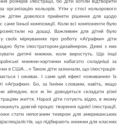
ня розмірів ілюстрації, бо діти хотіли відтворити
за організацію кольорів. Утім у стосі кольорового
 тож дітям довелося прийняти рішення для щодо
с саме їхньої композиції. Коли всі компоненти було
 розмістили на дошці. Важливим для дітей було
 у своїх міркуваннях про роботу «Аґрафки» діти
ладно бути ілюстратором-дизайнером. Деякі з них
рувати дитячі книжки, коли виростуть. Ще інші
аїнські книжки-картинки набагато складніші за
нижки в США…» Також діти зазначали, що ілюстрація-
ається і оживає. І саме цей ефект «оживання» їх
і «Аґрафки». Бо, за їхніми словами, навіть, якщо
и айпедом, все ж їм доводиться складати різні
траціям життя. Наразі діти готують відео, в якому
покажуть довгий процес творення однієї ілюстрації.
оже стати непоганим тизером для американських
 медіаспеціалістів, що підбирають книжки для класних