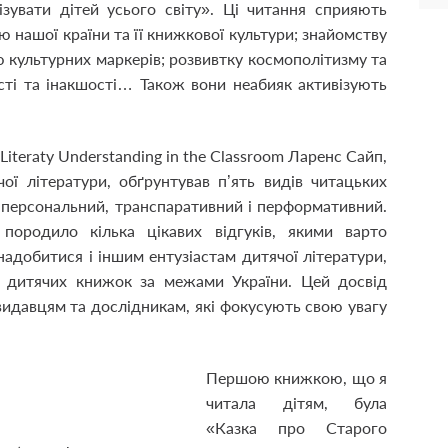
ізувати дітей усього світу». Ці читання сприяють
 нашої країни та її книжкової культури; знайомству
 культурних маркерів; розвивтку космополітизму та
сті та інакшості… Також вони неабияк активізують
 Literaty Understanding in the Classroom Ларенс Сайп,
ої літератури, обґрунтував п’ять видів читацьких
й, персональний, транспаративний і перформативний.
породило кілька цікавих відгуків, якими варто
надобитися і іншим ентузіастам дитячої літератури,
х дитячих книжок за межами України. Цей досвід
видавцям та дослідникам, які фокусують свою увагу
Першою книжкою, що я
читала дітям, була
«Казка про Старого