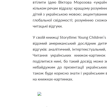
втілити ідею Віктора Морозова «україн
кільком речам відразу: кращому розумінню
дітей з українською мовою; акцентуванню
глобальної свідомості; розумінню схожо
читацькі відгуки.
У своїй книжці Storytime: Young Children’s
відомий американський дослідник дитяч
відгуків: аналітичний, інтертекстуальни
Читання українських книжок-картинок 
поділитися нині, бо такий досвід може з
небайдужим до презентації українськи
також буде корисно знати і українським 
на книжках-картинках.