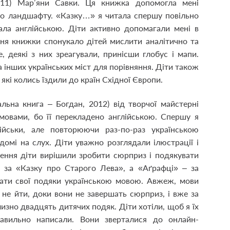
011) Мар’яни Савки. Ця книжка допомогла мені
ого ландшафту. «Казку…» я читала спершу повільно
вала англійською. Діти активно допомагали мені в
ння книжки спонукало дітей мислити аналітично та
, деякі з них зреагували, принісши глобус і мапи.
 інших українських міст для порівняння. Діти також
 які колись їздили до країн Східної Європи.
льна книга – Богдан, 2012) від творчої майстерні
мовами, бо її перекладено англійською. Спершу я
лійськи, але повторюючи раз-по-раз українською
ідомі на слух. Діти уважно розглядали ілюстрації і
ення діти вирішили зробити сюрприз і подякувати
 за «Казку про Старого Лева», а «Аґрафці» – за
сати свої подяки українською мовою. Авжеж, мови
 не йти, доки вони не завершать сюрприз, і вже за
изно двадцять дитячих подяк. Діти хотіли, щоб я їх
равильно написали. Вони зверталися до онлайн-