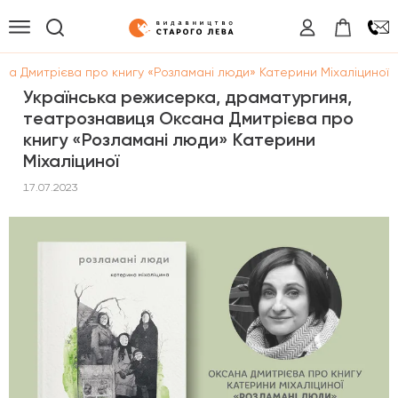
на Дмитрієва про книгу «Розламані люди» Катерини Міхаліциної
Українська режисерка, драматургиня,
театрознавиця Оксана Дмитрієва про
книгу «Розламані люди» Катерини
Міхаліциної
17.07.2023