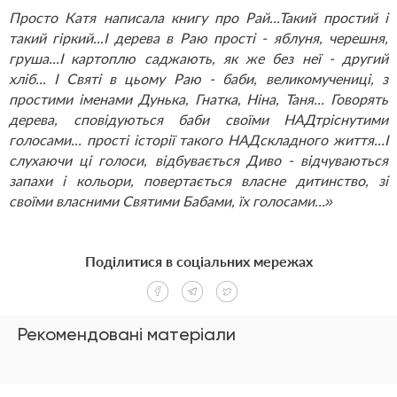
Просто Катя написала книгу про Рай...Такий простий і
такий гіркий...І дерева в Раю прості - яблуня, черешня,
груша...І картоплю саджають, як же без неї - другий
хліб... І Святі в цьому Раю - баби, великомучениці, з
простими іменами Дунька, Гнатка, Ніна, Таня... Говорять
дерева, сповідуються баби своїми НАДтріснутими
голосами... прості історії такого НАДскладного життя...І
слухаючи ці голоси, відбувається Диво - відчуваються
запахи і кольори, повертається власне дитинство, зі
своїми власними Святими Бабами, їх голосами...»
Поділитися в соціальних мережах
Рекомендовані матеріали