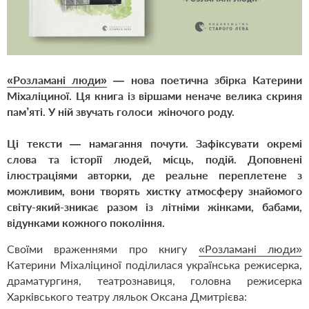
«Розламані люди»
— нова поетична збірка Катерини
Міхаліциної. Ця книга із віршами неначе велика скриня
пам’яті. У ній звучать голоси жіночого роду.
Ці тексти — намагання почути. Зафіксувати окремі
слова та історії людей, місць, подій. Доповнені
ілюстраціями авторки, де реальне переплетене з
можливим, вони творять хистку атмосферу знайомого
світу-який-зникає разом із літніми жінками, бабами,
відунками кожного покоління.
Своїми враженнями про книгу
«Розламані люди»
Катерини Міхаліциної поділилася українська режисерка,
драматургиня, театрознавиця, головна режисерка
Харківського театру ляльок Оксана Дмитрієва: