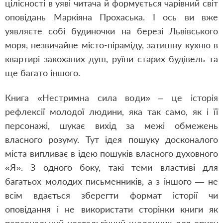
цілісності в уяві читача й формується чарівний світ
оповідань Маркіяна Прохаська. І ось ви вже
уявляєте собі будиночки на березі Львівського
моря, незвичайне місто-піраміду, затишну кухню в
квартирі закоханих душ, руїни старих будівель та
ще багато іншого.
Книга «Нестримна сила води» – це історія
рефлексії молодої людини, яка так само, як і її
персонажі, шукає вихід за межі обмежень
власного розуму. Тут ідея пошуку досконалого
міста випливає в ідею пошуків власного духовного
«Я». З одного боку, такі теми властиві для
багатьох молодих письменників, а з іншого — не
всім вдається зберегти формат історії чи
оповідання і не використати сторінки книги як