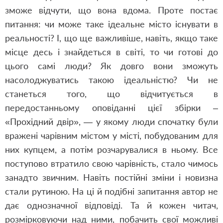
зможе відчути, що вона вдома. Проте постає
питання: чи може таке ідеальне місто існувати в
реальності? І, що ще важливіше, навіть, якщо таке
місце десь і знайдеться в світі, то чи готові до
цього самі люди? Як довго вони зможуть
насолоджуватись такою ідеальністю? Чи не
станеться того, що відчитується в
передостанньому оповіданні цієї збірки –
«Прохідний двір», — у якому люди спочатку були
вражені чарівним містом у місті, побудованим для
них купцем, а потім розчарувалися в ньому. Все
поступово втратило свою чарівність, стало чимось
занадто звичним. Навіть постійні зміни і новизна
стали рутиною. На ці й подібні запитання автор не
дає однозначної відповіді. Та й кожен читач,
розмірковуючи над ними, побачить свої можливі