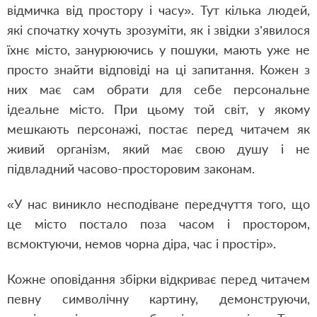
відмичка від простору і часу». Тут кілька людей,
які спочатку хочуть зрозуміти, як і звідки з’явилося
їхнє місто, занурюючись у пошуки, мають уже не
просто знайти відповіді на ці запитання. Кожен з
них має сам обрати для себе персональне
ідеальне місто. При цьому той світ, у якому
мешкають персонажі, постає перед читачем як
живий організм, який має свою душу і не
підвладний часово-просторовим законам.
«У нас виникло несподіване передчуття того, що
це місто постало поза часом і простором,
всмоктуючи, немов чорна діра, час і простір».
Кожне оповідання збірки відкриває перед читачем
певну символічну картину, демонструючи,