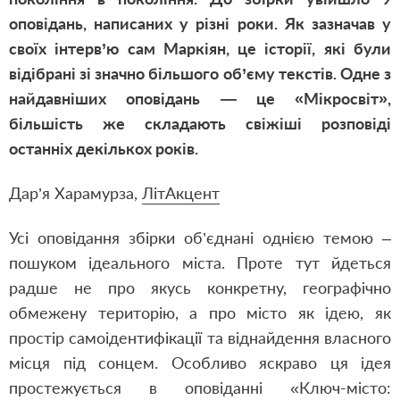
оповідань, написаних у різні роки. Як зазначав у
своїх інтерв’ю сам Маркіян, це історії, які були
відібрані зі значно більшого об’єму текстів. Одне з
найдавніших оповідань — це «Мікросвіт»,
більшість же складають свіжіші розповіді
останніх декількох років.
Дар’я Харамурза,
ЛітАкцент
Усі оповідання збірки об’єднані однією темою –
пошуком ідеального міста. Проте тут йдеться
радше не про якусь конкретну, географічно
обмежену територію, а про місто як ідею, як
простір самоідентифікації та віднайдення власного
місця під сонцем. Особливо яскраво ця ідея
простежується в оповіданні «Ключ-місто: