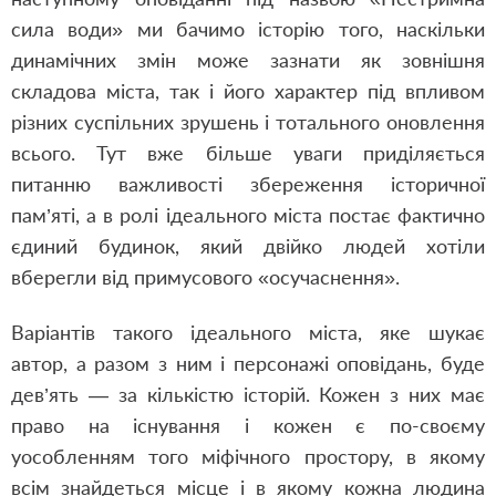
сила води» ми бачимо історію того, наскільки
динамічних змін може зазнати як зовнішня
складова міста, так і його характер під впливом
різних суспільних зрушень і тотального оновлення
всього. Тут вже більше уваги приділяється
питанню важливості збереження історичної
пам’яті, а в ролі ідеального міста постає фактично
єдиний будинок, який двійко людей хотіли
вберегли від примусового «осучаснення».
Варіантів такого ідеального міста, яке шукає
автор, а разом з ним і персонажі оповідань, буде
дев’ять — за кількістю історій. Кожен з них має
право на існування і кожен є по-своєму
уособленням того міфічного простору, в якому
всім знайдеться місце і в якому кожна людина