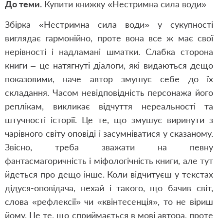
До теми.
Купити книжку «Нестримна сила води»
Збірка «Нестримна сила води» у сукупності
виглядає гармонійно, проте вона все ж має свої
нерівності і надламані шматки. Слабка сторона
книги – це натягнуті діалоги, які видаються дещо
показовими, наче автор змушує себе до їх
складання. Часом невідповідність персонажа його
реплікам, викликає відчуття нереальності та
штучності історії. Це те, що змушує виринути з
чарівного світу оповіді і засумніватися у сказаному.
Звісно, треба зважати на певну
фантасмагоричність і міфологічність книги, але тут
йдеться про дещо інше. Коли відчитуєш у текстах
дідуся-оповідача, нехай і такого, що бачив світ,
слова «рефлексії» чи «квінтесенція», то не віриш
йому. Це те, що сприймається в мові автора, проте