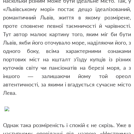
наскільки різним може бути ідеальне місто. Так, у
«Львівському морі» постає дещо ідеалізований,
романтичний Львів, життя в якому розмірене,
проте сповнене певної таємничості й чарівності.
Тут автор малює картину того, яким міг би бути
Львів, якби його оточувало море, наділяючи його, з
одного боку, всіма характерними ознаками
портових міст на кшталт з’їзду купців із різних
куточків світу чи пансіонатів на березі моря, а з
іншого — залишаючи йому той ореол
автентичності, за якими і вгадується сучасне місто
Лева.
Однак така розміреність і спокій є не скрізь. Уже в
наступному оповіданні під назвою «Нестримна