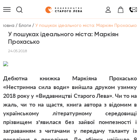
/
/
оловна
Блоги
У пошуках ідеального міста: Маркіян Прохасько
У пошуках ідеального міста: Маркіян
Прохасько
24.05.2018
Дебютна книжка Маркіяна Прохасько
«Нестримна сила води» вийшла друком узимку
2018 року у «Видавництві Старого Лева». Чи то на
жаль, чи то на щастя, книга автора з відомим в
українському літературному середовищі
прізвищем з’явилася без зайвої помпезності і
заграванням з читачами у передачу таланту із
покоління в покоління. До збірки увійшло 9