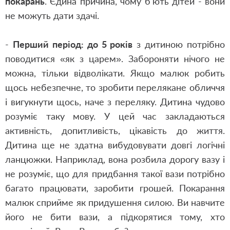
покарань
. Єдина причина, чому б'ють дітей - вони
не можуть дати здачі.
-
Перший період: до 5 років
з дитиною потрібно
поводитися «як з царем». Забороняти нічого не
можна, тільки відволікати. Якщо малюк робить
щось небезпечне, то зробити перелякане обличчя
і вигукнути щось, наче з переляку. Дитина чудово
розуміє таку мову. У цей час закладаються
активність, допитливість, цікавість до життя.
Дитина ще не здатна вибудовувати довгі логічні
ланцюжки. Наприклад, вона розбила дорогу вазу і
не розуміє, що для придбання такої вази потрібно
багато працювати, заробити грошей. Покарання
малюк сприйме як придушення силою. Ви навчите
його не бити вази, а підкорятися тому, хто