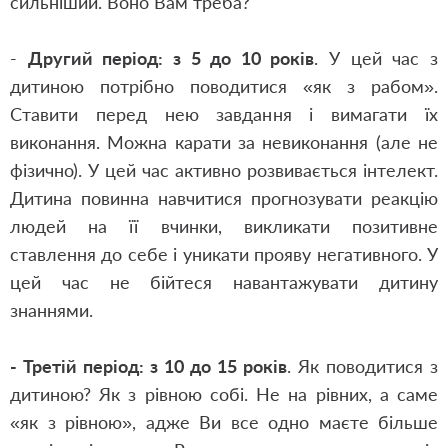
сильніший. Воно Вам треба?
-
Другий період: з 5 до 10 років
. У цей час з
дитиною потрібно поводитися «як з рабом».
Ставити перед нею завдання і вимагати їх
виконання. Можна карати за невиконання (але не
фізично). У цей час активно розвивається інтелект.
Дитина повинна навчитися прогнозувати реакцію
людей на її вчинки, викликати позитивне
ставлення до себе і уникати прояву негативного. У
цей час не бійтеся навантажувати дитину
знаннями.
- Третій період: з 10 до 15 років
. Як поводитися з
дитиною? Як з рівною собі. Не на рівних, а саме
«як з рівною», адже Ви все одно маєте більше