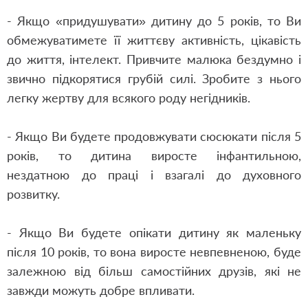
- Якщо «придушувати» дитину до 5 років, то Ви
обмежуватимете її життєву активність, цікавість
до життя, інтелект. Привчите малюка бездумно і
звично підкорятися грубій силі. Зробите з нього
легку жертву для всякого роду негідників.
- Якщо Ви будете продовжувати сюсюкати після 5
років, то дитина виросте інфантильною,
нездатною до праці і взагалі до духовного
розвитку.
- Якщо Ви будете опікати дитину як маленьку
після 10 років, то вона виросте невпевненою, буде
залежною від більш самостійних друзів, які не
завжди можуть добре впливати.