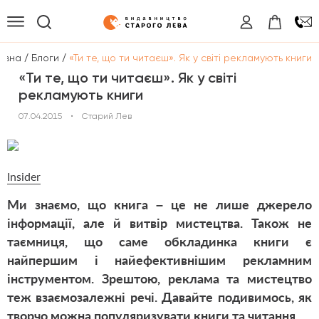
/
/
овна
Блоги
«Ти те, що ти читаєш». Як у світі рекламують книги
«Ти те, що ти читаєш». Як у світі
рекламують книги
07.04.2015
•
Старий Лев
Insider
Ми знаємо, що книга – це не лише джерело
інформації, але й витвір мистецтва. Також не
таємниця, що саме обкладинка книги є
найпершим і найефективнішим рекламним
інструментом. Зрештою, реклама та мистецтво
теж взаємозалежні речі. Давайте подивимось, як
творчо можна популяризувати книги та читання.