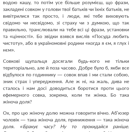
водою кашу, то потім усе більше розумієш, що фрази,
закладені совком у голови твої батьків чи їхніх батьків, не
вивітрилися так просто, і люди, які тебе виховують
свідомо чи несвідомо, зі страху чи з думкою, що так
правильно, транслювали на тебе всі ці фрази, установки
та «цінності». Бо звідки взявся вислів «Посуда любить
чистоту», або в україномовні родини «когда я єм, я глух і
нєм».
Совкові щупальця досягали будь-кого не тільки
територіально, але й поза часово. Добре було б, якби все
відбулося по годиннику — совок впав і ми стали собою,
зник страх і упередження. Але ж ні, на жаль, дива не
сталось і нам досі доводиться боротися проти цього
ефемерного совка, зокрема, коли ти жінка. Бо така
жіноча доля?
Ох, про цю жіночу долю можна говорити вічно. Абʼюзер
чоловік — така жіноча доля, приниження — така жіноча
доля.
«Бракує часу? Ну то прокидайся раніше.