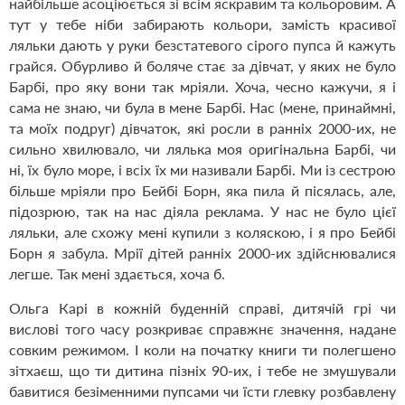
найбільше асоціюється зі всім яскравим та кольоровим. А
тут у тебе ніби забирають кольори, замість красивої
ляльки дають у руки безстатевого сірого пупса й кажуть
грайся. Обурливо й боляче стає за дівчат, у яких не було
Барбі, про яку вони так мріяли. Хоча, чесно кажучи, я і
сама не знаю, чи була в мене Барбі. Нас (мене, принаймні,
та моїх подруг) дівчаток, які росли в ранніх 2000-их, не
сильно хвилювало, чи лялька моя оригінальна Барбі, чи
ні, їх було море, і всіх їх ми називали Барбі. Ми із сестрою
більше мріяли про Бейбі Борн, яка пила й пісялась, але,
підозрюю, так на нас діяла реклама. У нас не було цієї
ляльки, але схожу мені купили з коляскою, і я про Бейбі
Борн я забула. Мрії дітей ранніх 2000-их здійснювалися
легше. Так мені здається, хоча б.
Ольга Карі в кожній буденній справі, дитячій грі чи
вислові того часу розкриває справжнє значення, надане
совким режимом. І коли на початку книги ти полегшено
зітхаєш, що ти дитина пізніх 90-их, і тебе не змушували
бавитися безіменними пупсами чи їсти глевку розбавлену