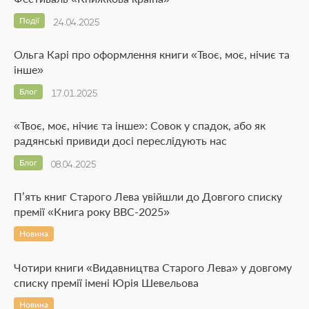
Події
24.04.2025
Ольга Карі про оформлення книги «Твоє, моє, нічиє та
інше»
Блог
17.01.2025
«Твоє, моє, нічиє та інше»: Совок у спадок, або як
радянські привиди досі переслідують нас
Блог
08.04.2025
П’ять книг Старого Лева увійшли до Довгого списку
премії «Книга року ВВС-2025»
Новина
Чотири книги «Видавництва Старого Лева» у довгому
списку премії імені Юрія Шевельова
Новина