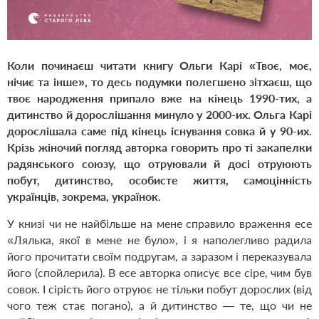
Коли починаєш читати книгу Ольги Карі
«Твоє, моє,
нічиє та інше»
, то десь подумки полегшено зітхаєш, що
твоє народження припало вже на кінець 1990-тих, а
дитинство й дорослішання минуло у 2000-их. Ольга Карі
дорослішала саме під кінець існування совка й у 90-их.
Крізь жіночий погляд авторка говорить про ті закапелки
радянського союзу, що отруювали й досі отруюють
побут, дитинство, особисте життя, самоцінність
українців, зокрема, українок.
У книзі чи не найбільше на мене справило враження есе
«Лялька, якої в мене не було», і я наполегливо радила
його прочитати своїм подругам, а заразом і переказувала
його (спойлерила). В есе авторка описує все сіре, чим був
совок. І сірість його отруює не тільки побут дорослих (від
чого теж стає погано), а й дитинство — те, що чи не