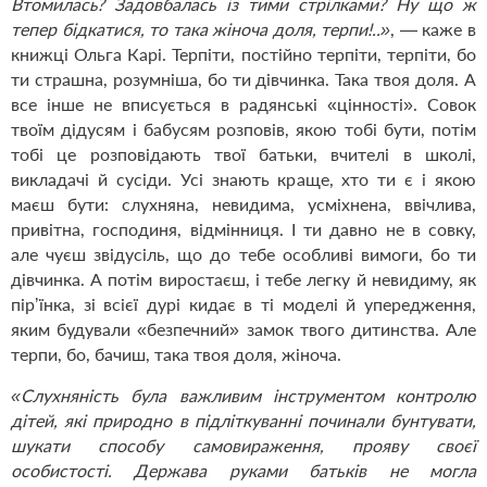
Втомилась? Задовбалась із тими стрілками? Ну що ж
тепер бідкатися, то така жіноча доля, терпи!..»
, — каже в
книжці Ольга Карі. Терпіти, постійно терпіти, терпіти, бо
ти страшна, розумніша, бо ти дівчинка. Така твоя доля. А
все інше не вписується в радянські «цінності». Совок
твоїм дідусям і бабусям розповів, якою тобі бути, потім
тобі це розповідають твої батьки, вчителі в школі,
викладачі й сусіди. Усі знають краще, хто ти є і якою
маєш бути: слухняна, невидима, усміхнена, ввічлива,
привітна, господиня, відмінниця. І ти давно не в совку,
але чуєш звідусіль, що до тебе особливі вимоги, бо ти
дівчинка. А потім виростаєш, і тебе легку й невидиму, як
пірʼїнка, зі всієї дурі кидає в ті моделі й упередження,
яким будували «безпечний» замок твого дитинства. Але
терпи, бо, бачиш, така твоя доля, жіноча.
«Слухняність була важливим інструментом контролю
дітей, які природно в підліткуванні починали бунтувати,
шукати способу самовираження, прояву своєї
особистості. Держава руками батьків не могла