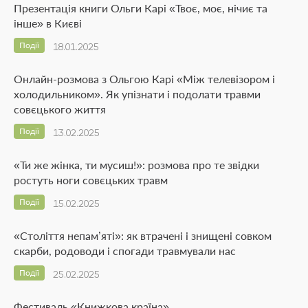
Презентація книги Ольги Карі «Твоє, моє, нічиє та
інше» в Києві
Події
18.01.2025
Онлайн-розмова з Ольгою Карі «Між телевізором і
холодильником». Як упізнати і подолати травми
совєцького життя
Події
13.02.2025
«Ти же жінка, ти мусиш!»: розмова про те звідки
ростуть ноги совєцьких травм
Події
15.02.2025
«Століття непам’яті»: як втрачені і знищені совком
скарби, родоводи і спогади травмували нас
Події
25.02.2025
Фестиваль «Книжкова країна»