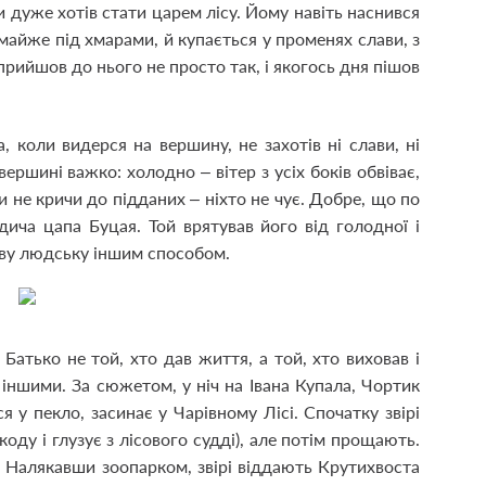
ки дуже хотів стати царем лісу. Йому навіть наснився
 майже під хмарами, й купається у променях слави, з
прийшов до нього не просто так, і якогось дня пішов
, коли видерся на вершину, не захотів ні слави, ні
 вершині важко: холодно – вітер з усіх боків обвіває,
ки не кричи до підданих – ніхто не чує. Добре, що по
дича цапа Буцая. Той врятував його від голодної і
лаву людську іншим способом.
. Батько не той, хто дав життя, а той, хто виховав і
а іншими. За сюжетом, у ніч на Івана Купала, Чортик
я у пекло, засинає у Чарівному Лісі. Спочатку звірі
ду і глузує з лісового судді), але потім прощають.
і. Налякавши зоопарком, звірі віддають Крутихвоста