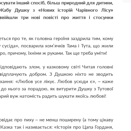
осувати інший спосіб, більш природний для дитини,
 Жабу Душку з «Нових історій Чарівного Лісу»
ввійшли три нові повісті про життя і стосунки
ься про те, як головна героїня заздрила тим, кому
 сусіда», посварила хом’ячків Тама і Тута, що жили
ро, причому, їхніми ж руками. Так ще треба уміти!
ідповідають злом, у казковому світі Читая головні
і відплачують добром. З Душкою ніхто не зводить
охання: «Любов усе лікує. Любов усюди є», – каже
до нього за порадою, як витурити Душку з Тутової
тарий вуж натомість радить шукати якоїсь любові!
повідає про пиху – не менш поширену (а тому цікаву
азка так і називається: «Історія про Цапа Горданя,