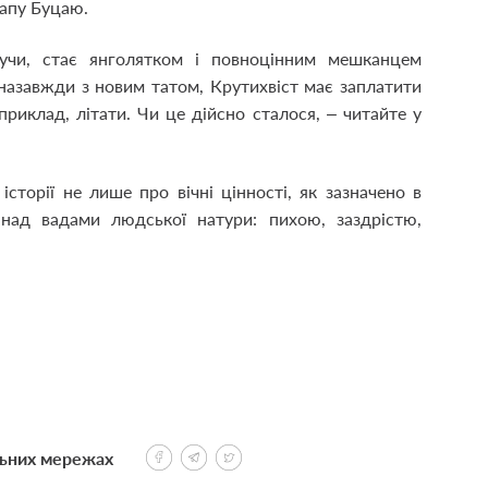
Цапу Буцаю.
учи, стає янголятком і повноцінним мешканцем
назавжди з новим татом, Крутихвіст має заплатити
приклад, літати. Чи це дійсно сталося, – читайте у
 історії не лише про вічні цінності, як зазначено в
ь над вадами людської натури: пихою, заздрістю,
льних мережах