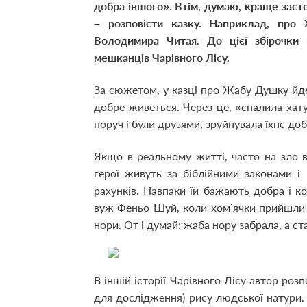
добра іншого». Втім, думаю, краще заст
– розповісти казку. Наприклад, про
Володимира Читая. До цієї збірочки 
мешканців Чарівного Лісу.
За сюжетом, у казці про Жабу Душку йдет
добре живеться. Через це, «спалила хату
поруч і були друзями, зруйнувала їхнє доб
Якщо в реальному житті, часто на зло в
герої живуть за біблійними законами 
рахунків. Навпаки їй бажають добра і к
вуж Феньо Шуй, коли хом’ячки прийшли 
нори. От і думай: жаба нору забрала, а с
В іншій історії Чарівного Лісу автор роз
для дослідження) рису людської натури. К