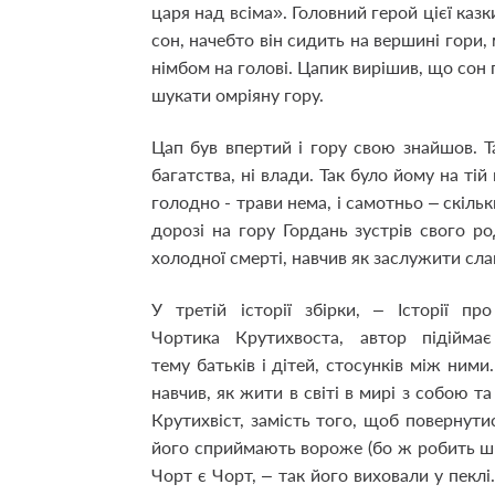
царя над всіма». Головний герой цієї каз
сон, начебто він сидить на вершині гори,
німбом на голові. Цапик вирішив, що сон 
шукати омріяну гору.
Цап був впертий і гору свою знайшов. Та
багатства, ні влади. Так було йому на тій
голодно - трави нема, і самотньо – скіль
дорозі на гору Гордань зустрів свого ро
холодної смерті, навчив як заслужити с
У третій історії збірки, – Історії про
Чортика Крутихвоста, автор підіймає
тему батьків і дітей, стосунків між ними
навчив, як жити в світі в мирі з собою т
Крутихвіст, замість того, щоб повернутис
його сприймають вороже (бо ж робить шко
Чорт є Чорт, – так його виховали у пекл