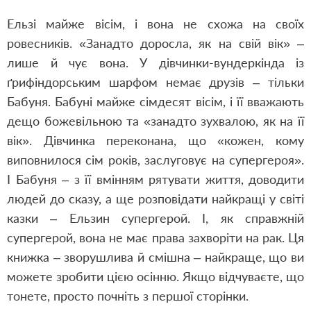
Ельзі майже вісім, і вона не схожа на своїх
ровесників. «Занадто доросла, як на свій вік» –
лише й чує вона. У дівчинки-вундеркінда із
ґрифіндорським шарфом немає друзів – тільки
Бабуня. Бабуні майже сімдесят вісім, і її вважають
дещо божевільною та «занадто зухвалою, як на її
вік». Дівчинка переконана, що «кожен, кому
виповнилося сім років, заслуговує на супергероя».
І Бабуня – з її вмінням рятувати життя, доводити
людей до сказу, а ще розповідати найкращі у світі
казки – Ельзин супергерой. І, як справжній
супергерой, вона не має права захворіти на рак. Ця
книжка – зворушлива й смішна – найкраще, що ви
можете зробити цією осінню. Якщо відчуваєте, що
тонете, просто почніть з першої сторінки.