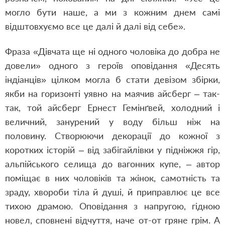
могло бути наше, а ми з кожним днем самі
відштовхуємо все це далі й далі від себе».
Фраза «Дівчата ще ні одного чоловіка до добра не
довели» одного з героїв оповідання «Десять
індіанців» цілком могла б стати девізом збірки,
якби на горизонті уявно на маячив айсберг – так-
так, той айсберг Ернест Гемінґвей, холодний і
величний, занурений у воду більш ніж на
половину. Створюючи декорації до кожної з
коротких історій – від забігайлівки у підніжжя гір,
альпійського селища до вагонних купе, – автор
поміщає в них чоловіків та жінок, самотність та
зраду, хвороби тіла й душі, й приправлює це все
тихою драмою. Оповідання з напругою, гідною
новел, сповнені відчуття, наче от-от гряне грім. А