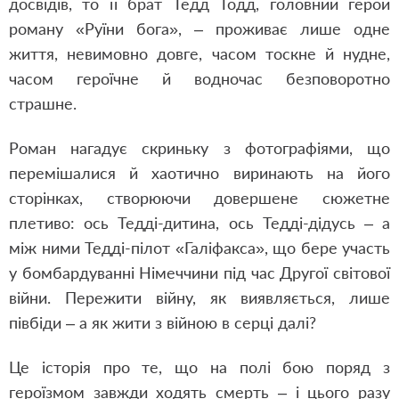
досвідів, то її брат Тедд Тодд, головний герой
роману «Руїни бога», – проживає лише одне
життя, невимовно довге, часом тоскне й нудне,
часом героїчне й водночас безповоротно
страшне.
Роман нагадує скриньку з фотографіями, що
перемішалися й хаотично виринають на його
сторінках, створюючи довершене сюжетне
плетиво: ось Тедді-дитина, ось Тедді-дідусь – а
між ними Тедді-пілот «Галіфакса», що бере участь
у бомбардуванні Німеччини під час Другої світової
війни. Пережити війну, як виявляється, лише
півбіди – а як жити з війною в серці далі?
Це історія про те, що на полі бою поряд з
героїзмом завжди ходять смерть – і цього разу