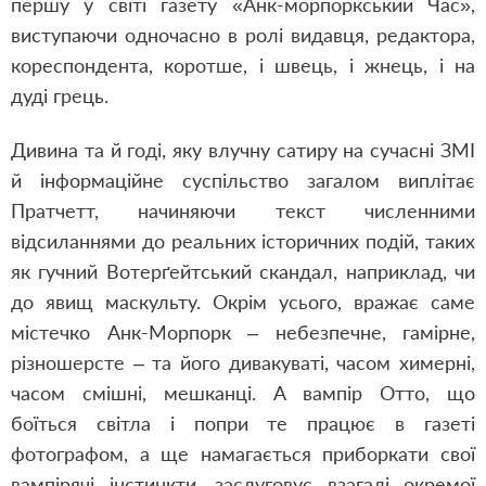
першу у світі газету «Анк-морпоркський Час»,
виступаючи одночасно в ролі видавця, редактора,
кореспондента, коротше, і швець, і жнець, і на
дуді грець.
Дивина та й годі, яку влучну сатиру на сучасні ЗМІ
й інформаційне суспільство загалом виплітає
Пратчетт, начиняючи текст численними
відсиланнями до реальних історичних подій, таких
як гучний Вотерґейтський скандал, наприклад, чи
до явищ маскульту. Окрім усього, вражає саме
містечко Анк-Морпорк – небезпечне, гамірне,
різношерсте – та його дивакуваті, часом химерні,
часом смішні, мешканці. А вампір Отто, що
боїться світла і попри те працює в газеті
фотографом, а ще намагається приборкати свої
вампірячі інстинкти, заслуговує взагалі окремої