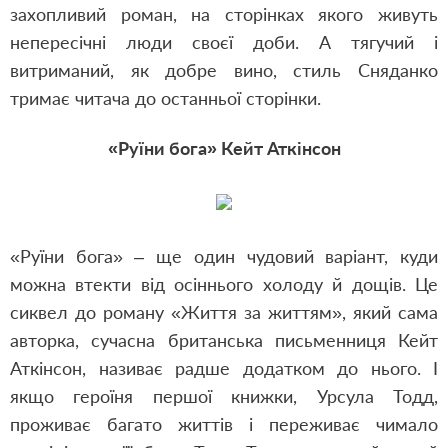
захопливий роман, на сторінках якого живуть
непересічні люди своєї доби. А тягучий і
витриманий, як добре вино, стиль Сняданко
тримає читача до останньої сторінки.
«Руїни бога» Кейт Аткінсон
«Руїни бога» – ще один чудовий варіант, куди
можна втекти від осіннього холоду й дощів. Це
сиквел до роману «Життя за життям», який сама
авторка, сучасна британська письменниця Кейт
Аткінсон, називає радше додатком до нього. І
якщо героїня першої книжки, Урсула Тодд,
проживає багато життів і переживає чимало