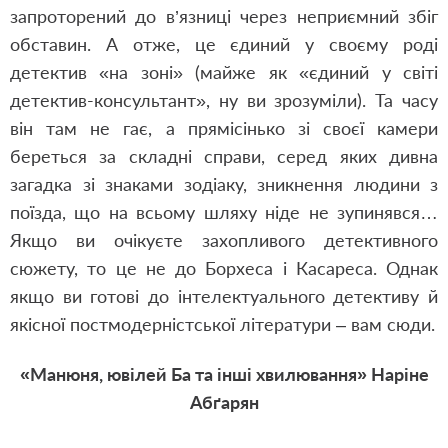
запроторений до в’язниці через неприємний збіг
обставин. А отже, це єдиний у своєму роді
детектив «на зоні» (майже як «єдиний у світі
детектив-консультант», ну ви зрозуміли). Та часу
він там не гає, а прямісінько зі своєї камери
береться за складні справи, серед яких дивна
загадка зі знаками зодіаку, зникнення людини з
поїзда, що на всьому шляху ніде не зупинявся…
Якщо ви очікуєте захопливого детективного
сюжету, то це не до Борхеса і Касареса. Однак
якщо ви готові до інтелектуального детективу й
якісної постмодерністської літератури – вам сюди.
«Манюня, ювілей Ба та інші хвилювання» Наріне
Абґарян