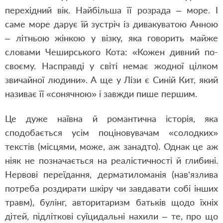
перехідний вік. Найбільша її розрада – море. І
саме море дарує їй зустріч із дивакуватою Анною
– літньою жінкою у візку, яка говорить майже
словами Чеширського Кота: «Кожен дивний по-
своєму. Насправді у світі немає жодної цілком
звичайної людини». А ще у Лізи є Синій Кит, який
називає її «сонячною» і завжди пише першим.
Це дуже наївна й романтична історія, яка
сподобається усім поціновувачам «солодких»
текстів (місцями, може, аж занадто). Однак це аж
ніяк не позначається на реалістичності й глибині.
Нервові переїдання, дерматиломанія (нав’язлива
потреба роздирати шкіру чи завдавати собі інших
травм), булінг, авторитаризм батьків щодо їхніх
дітей, підліткові суїцидальні нахили – те, про що