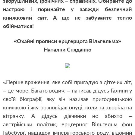
зворушливих, іронічних – справжніх. Обирайте до
настрою і поринайте у завжди безпечний
книжковий світ. А ще не забувайте тепло
обійматися!
«Охайні прописи ерцгерцога Вільгельма»
Наталки Сняданко
«Перше враження, яке собі пригадую з діточих літ,
– це море. Багато води», – написав дідусь Галини у
своїй біографії, яку він називав пригодницькою
книжкою і яку розповідав онуці, коли та хворіла на
вітрянку. А дідусь дівчинки не абихто –
австрійськи політик, ерцгерцог Вільгельм фон
Габсбурґ, нащадок імператорського роду, відомий