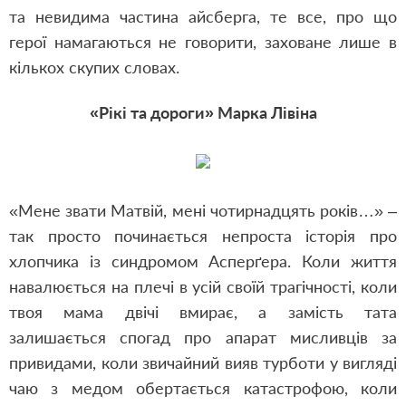
та невидима частина айсберга, те все, про що
герої намагаються не говорити, заховане лише в
кількох скупих словах.
«Рікі та дороги» Марка Лівіна
«Мене звати Матвій, мені чотирнадцять років…» –
так просто починається непроста історія про
хлопчика із синдромом Асперґера. Коли життя
навалюється на плечі в усій своїй трагічності, коли
твоя мама двічі вмирає, а замість тата
залишається спогад про апарат мисливців за
привидами, коли звичайний вияв турботи у вигляді
чаю з медом обертається катастрофою, коли