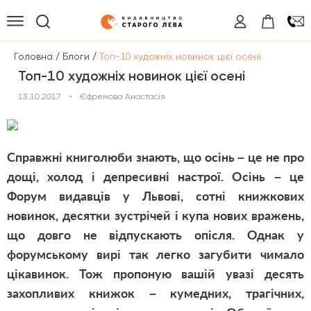
/
/
Головна
Блоги
Топ-10 художніх новинок цієї осені
Топ-10 художніх новинок цієї осені
13.10.2017
•
Єфремова Анастасія
Справжні книголюби знають, що осінь – це не про
дощі, холод і депресивні настрої. Осінь – це
Форум видавців у Львові, сотні книжкових
новинок, десятки зустрічей і купа нових вражень,
що довго не відпускають опісля. Однак у
форумському вирі так легко загубити чимало
цікавинок. Тож пропоную вашій увазі десять
захопливих книжок – кумедних, трагічних,