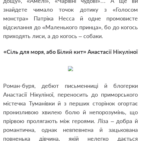
дощу», «Амелі», «Чарівні чудові»… А ще ви
знайдете чимало точок дотику з «Голосом
монстра» Патріка Несса й одне промовисте
відсилання до «Маленького принца», бо до когось
приходять лиси, а до когось – собаки.
«Сіль для моря, або Білий кит» Анастасії Нікуліної
Роман-буря, дебют письменниці й блогерки
Анастасії Нікуліної, переносить до приморського
містечка Туманівки й з перших сторінок огортає
пронизливою хвилею болю й непорозумінь, що
прірвою пролягають між героями. Ліза – добра й
романтична, однак невпевнена й зацькована
повненька дівчина, якій нелегко дається