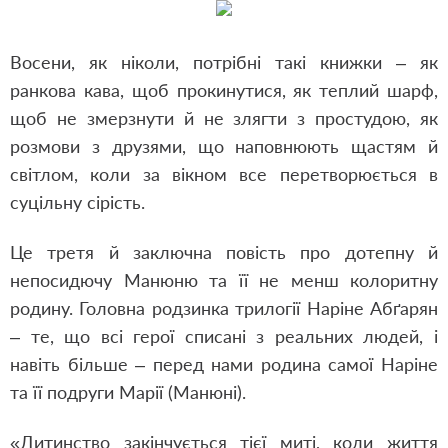
Восени, як ніколи, потрібні такі книжки – як
ранкова кава, щоб прокинутися, як теплий шарф,
щоб не змерзнути й не злягти з простудою, як
розмови з друзями, що наповнюють щастям й
світлом, коли за вікном все перетворюється в
суцільну сірість.
Це третя й заключна повість про дотепну й
непосидючу Манюню та її не менш колоритну
родину. Головна родзинка трилогії Наріне Абґарян
– те, що всі герої списані з реальних людей, і
навіть більше – перед нами родина самої Наріне
та її подруги Марії (Манюні).
«Дитинство закінчується тієї миті, коли життя