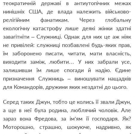
теократичній державі в антиутопічних межах
нинішніх США, де влада належить військово-
релігійним фанатикам. Через глобальну
екологічну катастрофу лише деякі жінки здатні
завагітніти – Служниці. Однак для них це аж ніяк
не привілей: служниці позбавлені будь-яких прав,
їм заборонено писати, читати, мати власність,
виходити заміж, любити… У них забрали усе,
залишивши їм лише спогади й надію. Єдине
призначення Служниць – виношувати нащадків
для Командорів, дружини яких нездатні до цього.
Серед таких Джун, тобто це колись її звали Джун,
а ще в неї була родина, люблячий чоловік. Але
зараз вона Фредова, за ім’ям її господаря. Як?
Моторошно, страшно, шокуюче, надривно, як