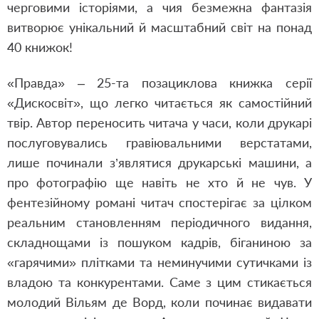
черговими історіями, а чия безмежна фантазія
витворює унікальний й масштабний світ на понад
40 книжок!
«Правда» – 25-та позациклова книжка серії
«Дискосвіт», що легко читається як самостійний
твір. Автор переносить читача у часи, коли друкарі
послуговувались гравіювальними верстатами,
лише починали з’являтися друкарські машини, а
про фотографію ще навіть не хто й не чув. У
фентезійному романі читач спостерігає за цілком
реальним становленням періодичного видання,
складнощами із пошуком кадрів, біганиною за
«гарячими» плітками та неминучими сутичками із
владою та конкурентами. Саме з цим стикається
молодий Вільям де Ворд, коли починає видавати