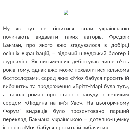
Ну як тут не тішитися, коли українською
починають видавати таких авторів. Фредрік
Бакман, про якого вже згадувалося в
добірці
осінніх екранізацій
, – відомий шведський блогер і
журналіст. Як письменник дебютував лише п'ять
років тому, однак вже може похвалитися кількома
бестселерами, серед яких «Моя бабуся просить їй
вибачити» та продовження «Брітт-Марі була тут»,
а також роман про старого зануду з великим
серцем «Людина на ім'я Уве». На цьогорічному
Форумі видавців було презентовано перший
переклад Бакмана українською – дотепно-щемку
історію «Моя бабуся просить їй вибачити».