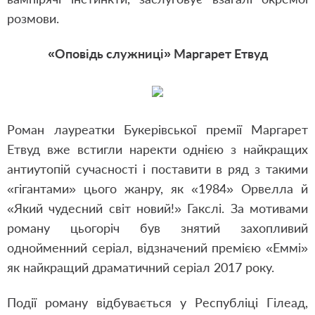
розмови.
«Оповідь служниці» Маргарет Етвуд
Роман лауреатки Букерівської премії Маргарет
Етвуд вже встигли наректи однією з найкращих
антиутопій сучасності і поставити в ряд з такими
«гігантами» цього жанру, як «1984» Орвелла й
«Який чудесний світ новий!» Гакслі. За мотивами
роману цьогоріч був знятий захопливий
однойменний серіал, відзначений премією «Еммі»
як найкращий драматичний серіал 2017 року.
Події роману відбувається у Республіці Гілеад,