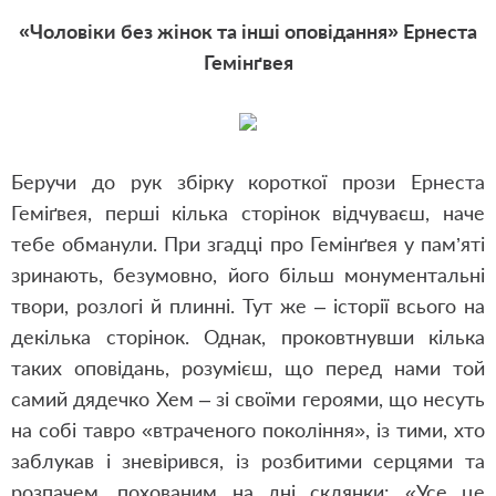
«Чоловіки без жінок та інші оповідання» Ернеста
Гемінґвея
Беручи до рук збірку короткої прози Ернеста
Геміґвея, перші кілька сторінок відчуваєш, наче
тебе обманули. При згадці про Гемінґвея у пам’яті
зринають, безумовно, його більш монументальні
твори, розлогі й плинні. Тут же – історії всього на
декілька сторінок. Однак, проковтнувши кілька
таких оповідань, розумієш, що перед нами той
самий дядечко Хем – зі своїми героями, що несуть
на собі тавро «втраченого покоління», із тими, хто
заблукав і зневірився, із розбитими серцями та
розпачем, похованим на дні склянки: «Усе це