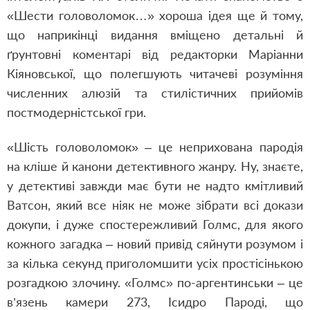
«Шести головоломок…» хороша ідея ще й тому,
що наприкінці видання вміщено детальні й
ґрунтовні коментарі від редакторки Маріанни
Кіяновської, що полегшують читачеві розуміння
численних алюзій та стилістичних прийомів
постмодерністської гри.
«Шість головоломок» – це неприхована пародія
на кліше й канони детективного жанру. Ну, знаєте,
у детективі завжди має бути не надто кмітливий
Ватсон, який все ніяк не може зібрати всі докази
докупи, і дуже спостережливий Голмс, для якого
кожного загадка – новий привід сяйнути розумом і
за кілька секунд приголомшити усіх простісінькою
розгадкою злочину. «Голмс» по-аргентинськи – це
в’язень камери 273, Ісидро Пароді, що