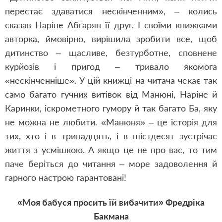
перестає здаватися нескінченним», – колись
сказав Наріне Абґарян її друг. І своїми книжками
авторка, ймовірно, вирішила зробити все, щоб
дитинство – щасливе, безтурботне, сповнене
курйозів і пригод – тривало якомога
«нескінченніше». У цій книжці на читача чекає так
само багато гучних витівок від Манюні, Наріне й
Каринки, іскрометного гумору й так багато Ба, яку
не можна не любити. «Манюня» – це історія для
тих, хто і в тринадцять, і в шістдесят зустрічає
життя з усмішкою. А якщо це не про вас, то тим
паче беріться до читання – море задоволення й
гарного настрою гарантовані!
«Моя бабуся просить їй вибачити» Фредріка
Бакмана