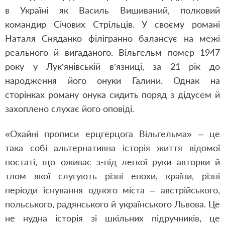
в Україні як Василь Вишиваний, полковий
командир Січових Стрільців. У своєму романі
Наталя Сняданко філігранно балансує на межі
реального й вигаданого. Вільгельм помер 1947
року у Лук’янівській в’язниці, за 21 рік до
народження його онуки Галини. Однак на
сторінках роману онука сидить поряд з дідусем й
захоплено слухає його оповіді.
«Охайні прописи ерцгерцога Вільгельма» – це
така собі альтернативна історія життя відомої
постаті, що оживає з-під легкої руки авторки й
тлом якої слугують різні епохи, країни, різні
періоди існування одного міста – австрійського,
польського, радянського й українського Львова. Це
не нудна історія зі шкільних підручників, це