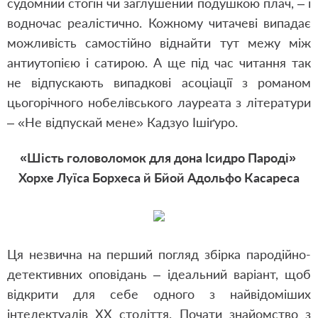
судомний стогін чи заглушений подушкою плач, – і
водночас реалістично. Кожному читачеві випадає
можливість самостійно віднайти тут межу між
антиутопією і сатирою. А ще під час читання так
не відпускають випадкові асоціації з романом
цьогорічного нобелівського лауреата з літератури
– «Не відпускай мене» Кадзуо Ішіґуро.
«Шість головоломок для дона Ісидро Пароді»
Хорхе Луїса Борхеса й Бйой Адольфо Касареса
Ця незвична на перший погляд збірка пародійно-
детективних оповідань – ідеальний варіант, щоб
відкрити для себе одного з найвідоміших
інтелектуалів XX століття. Почати знайомство з