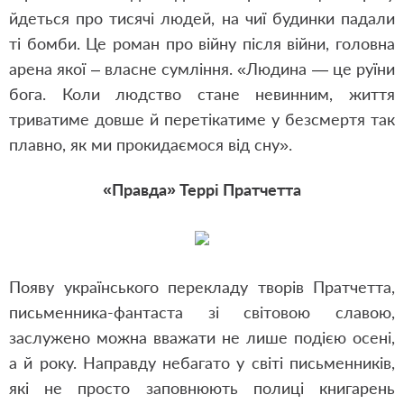
йдеться про тисячі людей, на чиї будинки падали
ті бомби. Це роман про війну після війни, головна
арена якої – власне сумління. «Людина — це руїни
бога. Коли людство стане невинним, життя
триватиме довше й перетікатиме у безсмертя так
плавно, як ми прокидаємося від сну».
«Правда» Террі Пратчетта
Появу українського перекладу творів Пратчетта,
письменника-фантаста зі світовою славою,
заслужено можна вважати не лише подією осені,
а й року. Направду небагато у світі письменників,
які не просто заповнюють полиці книгарень