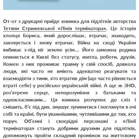
От-от з друкарні приїде книжка для підлітків авторства
Тетяни Стрижевської
«Лінія термінатора»
. Це історія
хлопця Бориса, який дорослішає, втрачає, знаходить,
закохується і знову втрачає. Війна на сході України
вибиває з-під ніг землю усім… Його заможна родина
опиняється в Києві без статусу, житла, роботи, друзів.
Кожен з них проживає травму у свій спосіб, довкола
люди, які часто не вміють адекватно реагувати та
взаємодіяти з тими, хто втратив дім (що часто рівняється
втраті себе) у російсько-українській війні. А ще ж ЗНО,
роз’ятрене серце, непорозуміння з батьками та
однокласниками... Ця книжка розчулює до сліз і
смішить, б’є під дих, змушує зупинитися і поглянути в очі
собі та країні, бути уважнішими, чутливішими до тих, хто
поруч. Об’ємні і своєрідні персонажі з «Лінії
термінатора» стануть добрими друзями для підлітків,
допоможуть пройти складний проміжок на життєвому