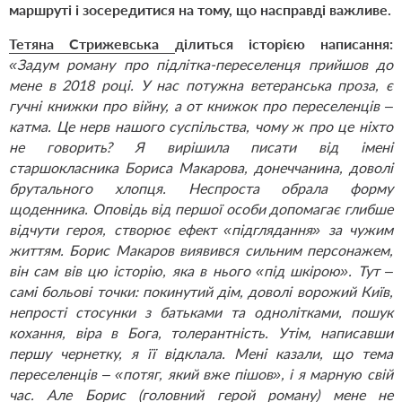
маршруті і зосередитися на тому, що насправді важливе.
Тетяна Стрижевська
ділиться історією написання:
«Задум роману про підлітка-переселенця прийшов до
мене в 2018 році. У нас потужна ветеранська проза, є
гучні книжки про війну, а от книжок про переселенців –
катма. Це нерв нашого суспільства, чому ж про це ніхто
не говорить? Я вирішила писати від імені
старшокласника Бориса Макарова, донеччанина, доволі
брутального хлопця. Неспроста обрала форму
щоденника. Оповідь від першої особи допомагає глибше
відчути героя, створює ефект «підглядання» за чужим
життям. Борис Макаров виявився сильним персонажем,
він сам вів цю історію, яка в нього «під шкірою». Тут –
самі больові точки: покинутий дім, доволі ворожий Київ,
непрості стосунки з батьками та однолітками, пошук
кохання, віра в Бога, толерантність. Утім, написавши
першу чернетку, я її відклала. Мені казали, що тема
переселенців – «потяг, який вже пішов», і я марную свій
час. Але Борис (головний герой роману) мене не