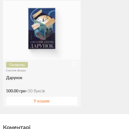
Паперова
Сесілія Ахерн
Дарунок
500.00 грн
+
50
буксів
У кошик
Коментарі