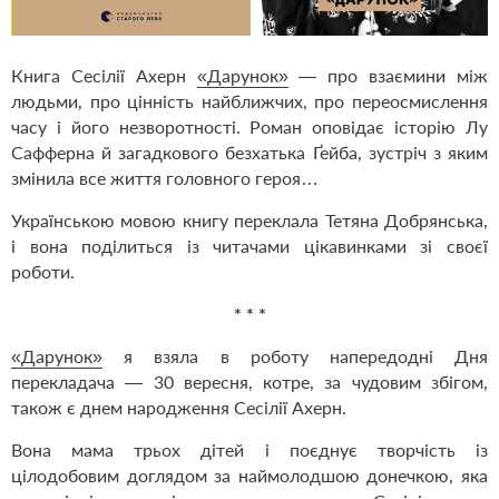
Книга Сесілії Ахерн
«Дарунок»
— про взаємини між
людьми, про цінність найближчих, про переосмислення
часу і його незворотності. Роман оповідає історію Лу
Сафферна й загадкового безхатька Ґейба, зустріч з яким
змінила все життя головного героя…
Українською мовою книгу переклала Тетяна Добрянська,
і вона поділиться із читачами цікавинками зі своєї
роботи.
* * *
«Дарунок»
я взяла в роботу напередодні Дня
перекладача — 30 вересня, котре, за чудовим збігом,
також є днем народження Сесілії Ахерн.
Вона мама трьох дітей і поєднує творчість із
цілодобовим доглядом за наймолодшою донечкою, яка