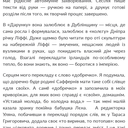
має рідкісне автоімунне захворювання. Сесілія пише
тексти від руки — ручкою на папері, а друкує готові
розділи після того, як творчий процес завершено.
В «Дарунку» вона залюблює в Дублінщину — місця, де
сама росла і формувалася, залюблює в «колєгу» Дніпра
річку Ліффі. Дуже щемко було читати про оті скульптури
на набережній Ліффі — змучених, нещасних людей із
вузликами в руках, що покидають власний дім через
голод. Взагалі перекладати ірландців по-особливому
тепло, бо вони знають, як воно — боротися з імперією.
Серцем мого перекладу є слово «добречко». Я подумала,
що доречно буде родині Саффернів мати таке собі слівце
«для своїх». А саме́ «добречко» я запозичила в моїх
криворіжан, для яких воно справді є «своїм», домашнім.
«Уставай молода, бо холодна вода,» — так мені малій
казала зранку покійна бабушка Лєна. А редакторка
Уляна, побачивши в перекладі порядок слів, як у Тараса
Григоровича, додала своє «то виринав, то потопав»: воно
там цілковито доречне і точно передає зміст. І це такі