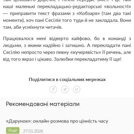
наші маленькі перекладацько-редакторські «вольності»
— приправити текст фразами з «Кобзаря» (там два такі
моменти), хоч пані Сесілія того туди й не закладала. Вони
там, аби усміхнути читачів.
Працювалося мені відверто кайфово, бо в команді з
людьми, з якими надійно і затишно. А перекладати пані
Сесілію непросто через певну «кучерявість» її речень, але
від того якраз і цікаво. Залюбки перекладатиму її ще!
Поділитися в соціальних мережах
Рекомендовані матеріали
«Дарунок»: онлайн-розмова про цінність часу
Події
27.01.2026