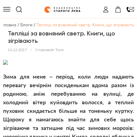
/
/
Головна
Блоги
Тепліші за вовняний светр. Книги, що зігрівають
Тепліші за вовняний светр. Книги, що
зігрівають
14.12.2017
•
Старовойт Тоня
Зима для мене – період, коли люди надають
перевагу вечірнім посиденькам вдома разом із
родиною, аніж перебуванню на вулиці, де
холодний вітер куйовдить волосся, а теплий
пуховик скидається більше на тоненьку куртку.
Щороку я намагаюсь знайти для себе щось
зігріваюче та затишне під час зимових морозів:
новорічна ялинка у центрі Києва, солодкі яблука в