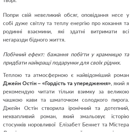
творі.
Попри свій невеликий обсяг, оповідання несе у
собі дуже світлу та теплу енергію про кохання та
родинні взаємини, які здатні витримати всі
негаразди бідного життя.
Побічний ефект: бажання побігти у крамницю та
придбати найкращі подарунки для своїх рідних.
Теплою та атмосферною є найвідоміший роман
Джейн Остін – «Гордість та упередження»
, який я
рекомендую читати тільки взимку за великою
чашкою кави та шматочком солодкого пирога.
Джейн Остін створила іронічний та дотепний,
неквапливий роман, який змальовує історію
стосунків норовливої Елізабет Беннет та Містера