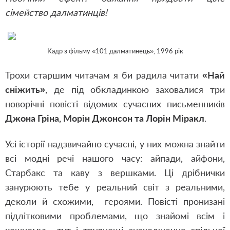
сімейство далматинців!
Кадр з фільму «101 далматинець», 1996 рік
Трохи старшим читачам я би радила читати
«Най
сніжить»
, де під обкладинкою заховалися три
новорічні повісті відомих сучасних письменників
Джона Гріна, Морін Джонсон та Лорін Міракл
.
Усі історії надзвичайно сучасні, у них можна знайти
всі модні речі нашого часу: айпади, айфони,
Старбакс та каву з вершками. Ці дрібнички
занурюють тебе у реальний світ з реальними,
деколи й схожими, героями. Повісті пронизані
підлітковими проблемами, що знайомі всім і