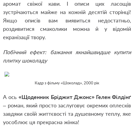
аромат свіжої кави. І описи цих ласощів
зустрічаються майже на кожній десятій сторінці!
Якщо описів вам виявиться недостатньо,
роздивитися смаколики можна й у відомій
екранізації твору.
Побічний ефект: бажання якнайшвидше купити
плитку шоколаду
Кадр з фільму «Шоколад», 2000 рік
А ось
«Щоденник Бріджит Джонс» Гелен Філдінґ
– роман, який просто заслуговує окремих оплесків
завдяки своїй життєвості та душевному теплу, яке
уособлює ця прекрасна жінка!