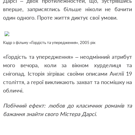
Дарсі – двох протилежностей, що, зустрівшись
вперше, заприсяглись більше ніколи не бачити
один одного. Проте життя диктує свої умови.
Кадр з фільму «Гордість та упередження», 2005 рік
«Гордість та упередження» – неодмінний атрибут
мого вечора, коли за вікном хурделиця та
снігопад. Історія зігріває своїми описами Англії 19
століття, а герої викликають захват та посмішку на
обличчі.
Побічний ефект: любов до класичних романів та
бажання знайти свого Містера Дарсі.