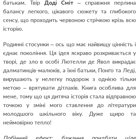
батькам. Твір
Доді Сміт
– справжня перлина
балансу легкого, цікавого сюжету та глибокого
сенсу, що проходить червоною стрічкою крізь всю
історію.
Родинні стосунки – ось що має найвищу цінність і
єднає покоління. Ця ідея яскраво розкривається у
творі, де зло в особі Лютелли де Явол викрадає
далматинців-малюків, а їхні батьки, Понґо та Леді,
вирушають у нелегку подорож з однією тільки
метою – врятувати дітлахів. Книга особлива для
мене, тому що ця дитяча історія стала відправною
точкою у зміні мого ставлення до літератури
молодшого шкільного віку. Дуже щиро та
неймовірно тепло!
Побічний ефект: бажання придбати ціле