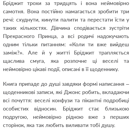
Бріджит трохи за тридцять і вона неймовірно
самотня. Вона постійно намагається зробити три
речі: схуднути, кинути палити та перестати їсти у
таких кількостях. Дівчина сподівається зустріти
Прекрасного Принца, а всі родичі надокучають
одним тільки питанням: «Коли ти вже вийдеш
заміж?». Але й у житті Бріджит трапляється
щаслива смуга, яка розпочне ці веселі та
неймовірно цікаві події, описані в її щоденнику.
Книга припаде до душі завдяки формі написання –
щоденникові записи, які Джонс робить, вкладаючи
всі почуття: веселі конфузи та пікантні подробиці
особистих відносин. Бріджит стає близькою
подругою, неймовірно рідною вже з перших
сторінок, яка так любить виливати тобі душу.