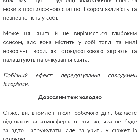
кожному: тут і труднощі знаходження спільної
мови з протилежною статтю, і сором’язливість та
невпевненість у собі.
Може ця книга й не вирізняється глибоким
сенсом, але вона містить у собі теплі та милі
новорічні твори, які стовідсоткового зігріють та
налаштують на очікування свята.
Побічний ефект: передозування солодкими
історіями.
Дорослим теж холодно
Отже, ви, втомлені після робочого дня, бажаєте
відпочити за атмосферною книгою, яка не буде
занадто напружувати, але занурить у сюжет із
головою.