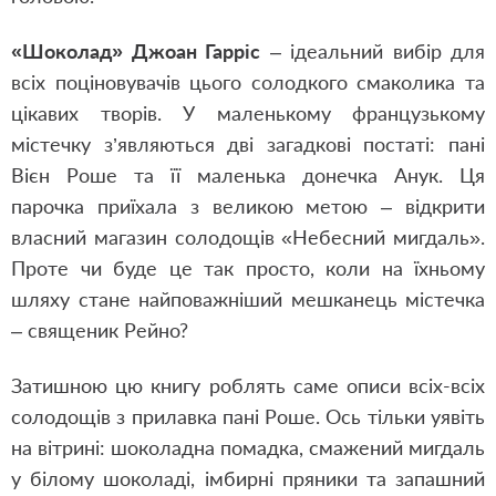
«Шоколад»
Джоан Гарріс
– ідеальний вибір для
всіх поціновувачів цього солодкого смаколика та
цікавих творів. У маленькому французькому
містечку з’являються дві загадкові постаті: пані
Вієн Роше та її маленька донечка Анук. Ця
парочка приїхала з великою метою – відкрити
власний магазин солодощів «Небесний мигдаль».
Проте чи буде це так просто, коли на їхньому
шляху стане найповажніший мешканець містечка
– священик Рейно?
Затишною цю книгу роблять саме описи всіх-всіх
солодощів з прилавка пані Роше. Ось тільки уявіть
на вітрині: шоколадна помадка, смажений мигдаль
у білому шоколаді, імбирні пряники та запашний