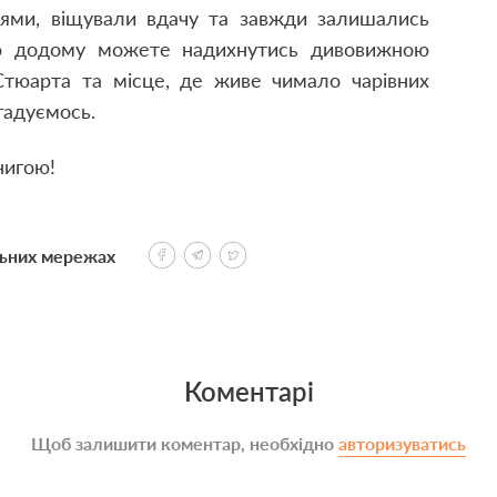
нцями, віщували вдачу та завжди залишались
ою додому можете надихнутись дивовижною
тюарта та місце, де живе чимало чарівних
огадуємось.
нигою!
льних мережах
Коментарі
Щоб залишити коментар, необхідно
авторизуватись