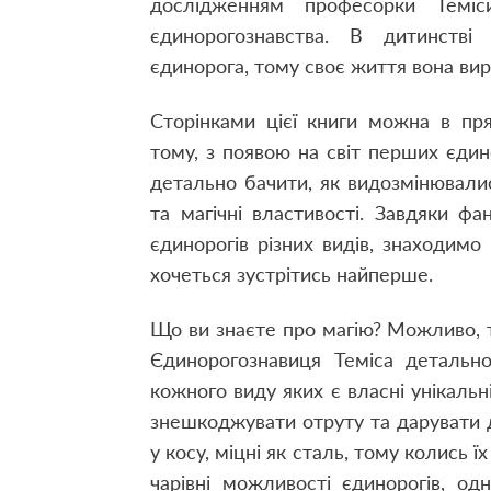
дослідженням професорки Теміси
єдинорогознавства. В дитинстві
єдинорога, тому своє життя вона вир
Сторінками цієї книги можна в пря
тому, з появою на світ перших єди
детально бачити, як видозмінювалис
та магічні властивості. Завдяки ф
єдинорогів різних видів, знаходимо
хочеться зустрітись найперше.
Що ви знаєте про магію? Можливо, те
Єдинорогознавиця Теміса детально
кожного виду яких є власні унікаль
знешкоджувати отруту та дарувати до
у косу, міцні як сталь, тому колись 
чарівні можливості єдинорогів, 