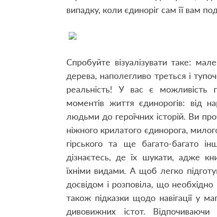
випадку, коли єдиноріг сам її вам по
Спробуйте візуалізувати таке: мале
дерева, наполегливо треться і тупо
реальність! У вас є можливість п
моментів життя єдинорогів: від н
людьми до героїчних історій. Ви про
ніжного крилатого єдинорога, милого
гірського та ще багато-багато ін
дізнаєтесь, де їх шукати, адже к
їхніми видами. А щоб легко підготу
досвідом і розповіла, що необхідно 
також підказки щодо навігації у ма
дивовижних істот. Відпочиваючи