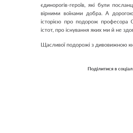
єдинорогів-героїв, які були посла
вірними воїнами добра. А дорог
історією про подорож професора С
істот, про існування яких ми й не зд
Щасливої подорожі з дивовижною к
Поділитися в соціа