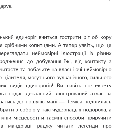
дарує.
нький єдиноріг вчиться гострити ріг об кору
че срібними копитцями. А тепер уявіть, що це
ереглядати неймовірні ілюстрації із різних
ародження до добування їжі, від контакту з
читаєте та побачите на власні очі неймовірно
 цілителя, могутнього вулканічного, сильного
ших видів єдинорогів! Ви навіть по-секрету
нига подає детальний ілюстрований атлас за
ватись до пошуків магії — Теміса поділилась
брати з собою у такі чудернацькі подорожі, а
гічній місцевості й таємні способи приручити
 в мандрівці, раджу читати легенди про