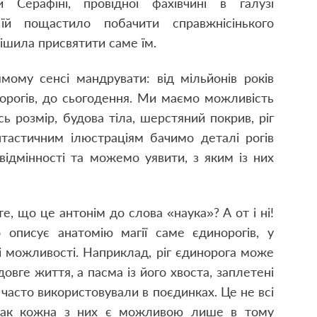
 Серафіні, провідної фахівчині в галузі
 їй пощастило побачити справжнісінького
ішила присвятити саме їм.
мому сенсі мандрувати: від мільйонів років
норогів, до сьогодення. Ми маємо можливість
ь розмір, будова тіла, шерстяний покрив, ріг
антастичним ілюстраціям бачимо деталі рогів
 відмінності та можемо уявити, з яким із них
, що це антонім до слова «наука»? А от і ні!
 описує анатомію магії саме єдинорогів, у
ні можливості. Наприклад, ріг єдинорога може
вге життя, а пасма із його хвоста, заплетені
їх часто використовували в поєдинках. Це не всі
однак кожна з них є можливою лише в тому