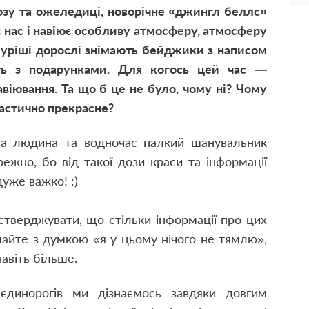
розу та ожеледиці, новорічне «джингл беллс»
 нас і навіює особливу атмосферу, атмосферу
хмуріші дорослі знімають бейджики з написом
ють з подарунками. Для когось цей час —
віювання. Та що б це не було, чому ні? Чому
тастично прекрасне?
а людина та водночас палкий шанувальник
ежно, бо від такої дози краси та інформації
уже важко! :)
стверджувати, що стільки інформації про цих
ішайте з думкою «я у цьому нічого не тямлю»,
навіть більше.
 єдинорогів ми дізнаємось завдяки довгим