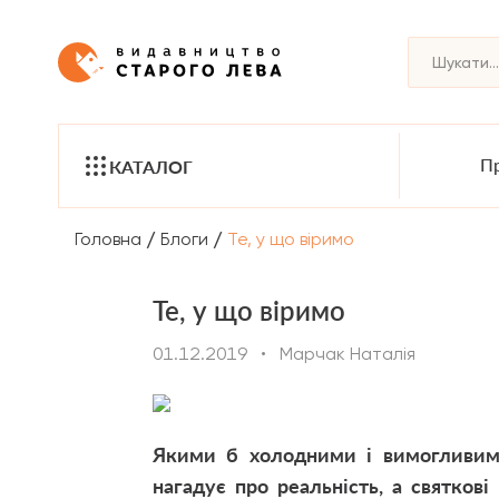
Пр
КАТАЛОГ
/
/
Головна
Блоги
Те, у що віримо
Те, у що віримо
01.12.2019
•
Марчак Наталія
Якими б холодними і вимогливим
нагадує про реальність, а святков