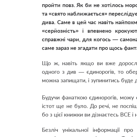
пройти повз. Як би не хотілось мо
та «свято наближається» переслідує
дива. Саме в цей час навіть найпо
«серйозність» і впевнено кроку
справжні чари, для когось — самона
саме зараз не згадати про щось фан
Що ж, навіть якщо ви вже доросл
одного з див — єдинорогів, то обер
можна запищати, і зупинитись буде д
Будучи фанаткою єдинорогів, можу 
істот ще не було. До речі, не посп
бо з цієї книжки ви дізнаєтесь ВСЕ і 
Безліч унікальної інформації про