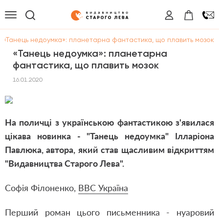
/
«Танець недоумка»: планетарна фантастика, що плавить мозок
«Танець недоумка»: планетарна
фантастика, що плавить мозок
16.01.2020
На поличці з українською фантастикою з'явилася
цікава новинка - "Танець недоумка" Ілларіона
Павлюка, автора, який став щасливим відкриттям
"Видавництва Старого Лева".
Софія Філоненко,
BBC Україна
Перший роман цього письменника - нуаровий