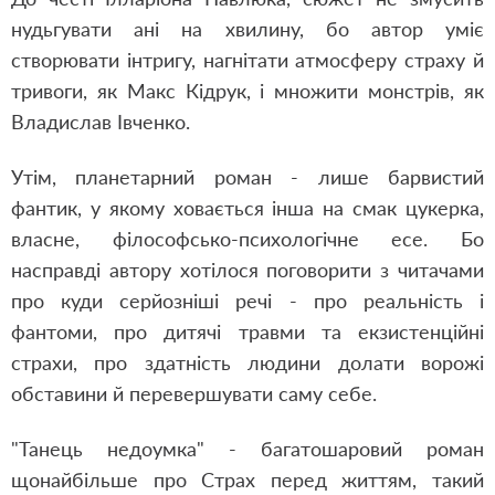
нудьгувати ані на хвилину, бо автор уміє
створювати інтригу, нагнітати атмосферу страху й
тривоги, як Макс Кідрук, і множити монстрів, як
Владислав Івченко.
Утім, планетарний роман - лише барвистий
фантик, у якому ховається інша на смак цукерка,
власне, філософсько-психологічне есе. Бо
насправді автору хотілося поговорити з читачами
про куди серйозніші речі - про реальність і
фантоми, про дитячі травми та екзистенційні
страхи, про здатність людини долати ворожі
обставини й перевершувати саму себе.
"Танець недоумка" - багатошаровий роман
щонайбільше про Страх перед життям, такий