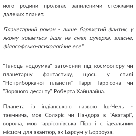
його родини пролягає запиленими стежками
далеких планет.
Планетарний роман - лише барвистий фантик, у
якому ховається інша на смак цукерка, власне,
філософсько-психологічне есе"
"Танець недоумка" заточений під космооперу чи
планетарну фантастику, щось у стилі
"Неприборканої планети" Гаррі Гаррісона чи
"Зоряного десанту" Роберта Хайнлайна.
Планета із індіанською назвою Іш-Чель -
таємнича, мов Соляріс чи Пандора в "Аватарі",
ворожа, мов гаррісонівська Пірр і є ідеальним
місцем для авантюр, як Барсум у Берроуза.