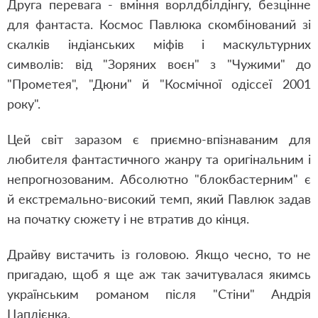
Друга перевага - вміння ворлдбілдінгу, безцінне
для фантаста. Космос Павлюка скомбінований зі
скалків індіанських міфів і маскультурних
символів: від "Зоряних воєн" з "Чужими" до
"Прометея", "Дюни" й "Космічної одіссеї 2001
року".
Цей світ заразом є приємно-впізнаваним для
любителя фантастичного жанру та оригінальним і
непрогнозованим. Абсолютно "блокбастерним" є
й екстремально-високий темп, який Павлюк задав
на початку сюжету і не втратив до кінця.
Драйву вистачить із головою. Якщо чесно, то не
пригадаю, щоб я ще аж так зачитувалася якимсь
українським романом після "Стіни" Андрія
Цаплієнка.