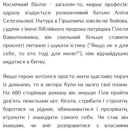
Космічний біолог - загалом-то, мирна професія:
одразу згадується розважливий батько Аліси
Селезньової. Натура в Гіршевича зовсім не бойова,
судячи з імені біблійного пророка-патріарха Гілеля
Вавилонянина, він схильний більше ставити
прокляті питання і шукати істину ("Якщо не я для
себе, то хто тоді для мене?"), ніж відчайдушно
кидатися в битву.
Якщо герою хотілося просто жити щасливо поруч
із донькою, то в автора були на нього свої плани.
На 680 сторінках роману він змушує Гіля пройти
дев'ять пекельних кіл: бігати, стрибати і стріляти,
боротися за рідних, обманюватися і прозрівати,
втрачати і знаходити самого себе. Чи став він
інакшим, чи зміг розправитися з власними