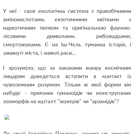
У неї - своя екологічна система з правобічними
амінокислотами, екзотичними квітками з
наркотичним пилком та оригінальною фауною:
лісовими дияволами, рибоящірами,
смертожуками. Є на Іш-Чель туманна історія, і
закинуті міста, і зниклі раси...
І зрозуміло, що за законами жанру космічним
лицарям доведеться вступити в контакт із
чужоземним розумом. Тільки ж якої форми він
набуде - приязних гуманоїдів чи монструозних
зооморфів на кшталт "жукерів" чи "арахнідів"?
До честі Ілларіона Павлюка, сюжет не змусить