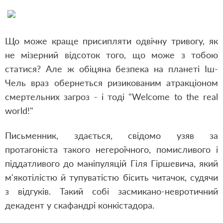
Що може краще присипляти одвічну тривогу, як
не мізерний відсоток того, що може з тобою
статися? Але ж обіцяна безпека на планеті Іш-
Чель враз обернеться ризикованим атракціоном
смертельних загроз - і тоді "Welcome to the real
world!"
Письменник, здається, свідомо узяв за
протагоніста такого негероїчного, помисливого і
піддатливого до маніпуляцій Гіля Гіршевича, який
м'якотілістю й тупуватістю бісить читачок, судячи
з відгуків. Такий собі засмикано-невротичний
декадент у скафандрі конкістадора.