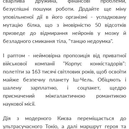
сварлива дружина, фінансові проблеми,
безуспішні пошуки роботи. Додайте ще міну
уповільненої дії в його організмі - успадковану
мутацію білка, що з імовірністю 50 відсотків
призведе до відмирання нейронів у мозку й
безладного смикання тіла, "танцю недоумка".
І раптом - неймовірна пропозиція від приватної
військової компанії "Корпус конкістадорів":
полетіти за 163 тисячі світлових років, щоб освоїти
майже безпечну планету Іш-Чель. Обіцяють і
шалену зарплатню, і соцпакет, щедро
присмачений міжгалактичною романтикою
наукової місії.
Дія з модерного Києва переміщається до
ультрасучасного Токіо, а далі маршрут героя та