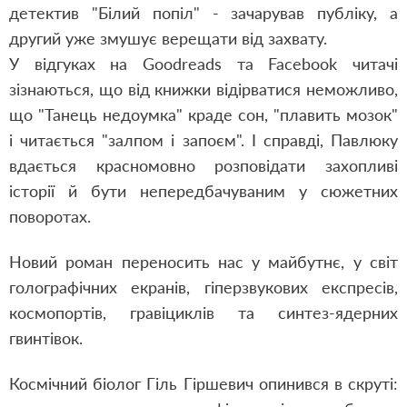
детектив "Білий попіл" - зачарував публіку, а
другий уже змушує верещати від захвату.
У відгуках на Goodreads та Facebook читачі
зізнаються, що від книжки відірватися неможливо,
що "Танець недоумка" краде сон, "плавить мозок"
і читається "залпом і запоєм". І справді, Павлюку
вдається красномовно розповідати захопливі
історії й бути непередбачуваним у сюжетних
поворотах.
Новий роман переносить нас у майбутнє, у світ
голографічних екранів, гіперзвукових експресів,
космопортів, гравіциклів та синтез-ядерних
гвинтівок.
Космічний біолог Гіль Гіршевич опинився в скруті: