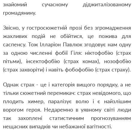
знайомий сучасному діджиталізованому
громадянину.
Звісно, у гостросюжетній прозі без згромадження
жахливих подій не обійтися, це пожива для
саспенсу. Тож Ілларіон Павлюк згодовує нам одну
за одною численні фобії Гіля: ніктофобію (страх
пітьми), інсектофобію (страх комах), нозофобію
(страх захворіти) і навіть фобофобію (страх страху).
Однак страх - це і категорія вищого порядку, а не
тільки сюжетний перемикач: страх невідомого, що
плодить химер, паралізує волю і є найзлішим
ворогом героя. Недаремно в уявному світі люди
так захоплені статистичним прогнозуванням
нещасних випадків чи небажаної вагітності.