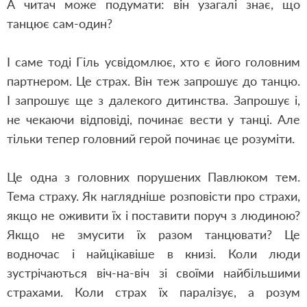
А читач може подумати: він узагалі знає, що
танцює сам-один?
І саме тоді Гіль усвідомлює, хто є його головним
партнером. Це страх. Він теж запрошує до танцю.
І запрошує ще з далекого дитинства. Запрошує і,
не чекаючи відповіді, починає вести у танці. Але
тільки тепер головний герой починає це розуміти.
Це одна з головних порушених Павлюком тем.
Тема страху. Як наглядніше розповісти про страхи,
якщо не оживити їх і поставити поруч з людиною?
Якщо не змусити їх разом танцювати? Це
водночас і найцікавіше в книзі. Коли люди
зустрічаються віч-на-віч зі своїми найбільшими
страхами. Коли страх їх паралізує, а розум