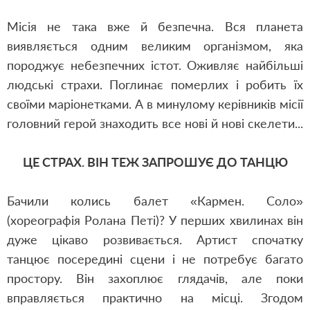
Місія не така вже й безпечна. Вся планета
виявляється одним великим організмом, яка
породжує небезпечних істот. Оживляє найбільші
людські страхи. Поглинає померлих і робить їх
своїми маріонетками. А в минулому керівників місії
головний герой знаходить все нові й нові скелети...
ЦЕ СТРАХ. ВІН ТЕЖ ЗАПРОШУЄ ДО ТАНЦЮ
Бачили колись балет «Кармен. Соло»
(хореографія Ролана Петі)? У перших хвилинах він
дуже цікаво розвивається. Артист спочатку
танцює посередині сцени і не потребує багато
простору. Він захоплює глядачів, але поки
вправляється практично на місці. Згодом