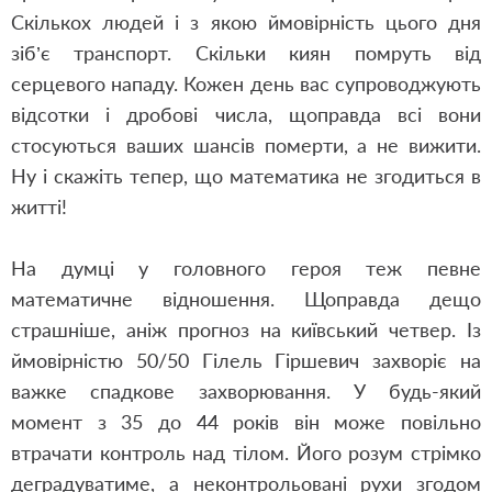
Скількох людей і з якою ймовірність цього дня
зіб’є транспорт. Скільки киян помруть від
серцевого нападу. Кожен день вас супроводжують
відсотки і дробові числа, щоправда всі вони
стосуються ваших шансів померти, а не вижити.
Ну і скажіть тепер, що математика не згодиться в
житті!
На думці у головного героя теж певне
математичне відношення. Щоправда дещо
страшніше, аніж прогноз на київський четвер. Із
ймовірністю 50/50 Гілель Гіршевич захворіє на
важке спадкове захворювання. У будь-який
момент з 35 до 44 років він може повільно
втрачати контроль над тілом. Його розум стрімко
деградуватиме, а неконтрольовані рухи згодом