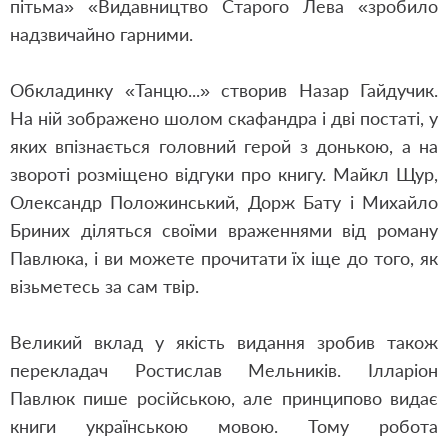
пітьма» «Видавництво Старого Лева «зробило
надзвичайно гарними.
Обкладинку «Танцю...» створив Назар Гайдучик.
На ній зображено шолом скафандра і дві постаті, у
яких впізнається головний герой з донькою, а на
звороті розміщено відгуки про книгу. Майкл Щур,
Олександр Положинський, Дорж Бату і Михайло
Бриних діляться своїми враженнями від роману
Павлюка, і ви можете прочитати їх іще до того, як
візьметесь за сам твір.
Великий вклад у якість видання зробив також
перекладач Ростислав Мельників. Ілларіон
Павлюк пише російською, але принципово видає
книги українською мовою. Тому робота