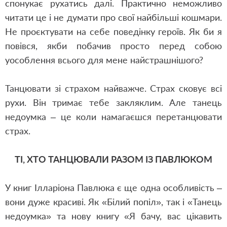
спонукає рухатись далі. Практично неможливо
читати це і не думати про свої найбільші кошмари.
Не проєктувати на себе поведінку героїв. Як би я
повівся, якби побачив просто перед собою
уособлення всього для мене найстрашнішого?
Танцювати зі страхом найважче. Страх сковує всі
рухи. Він тримає тебе закляклим. Але танець
недоумка – це коли намагаєшся перетанцювати
страх.
ТІ, ХТО ТАНЦЮВАЛИ РАЗОМ ІЗ ПАВЛЮКОМ
У книг Ілларіона Павлюка є ще одна особливість –
вони дуже красиві. Як «Білий попіл», так і «Танець
недоумка» та нову книгу «Я бачу, вас цікавить