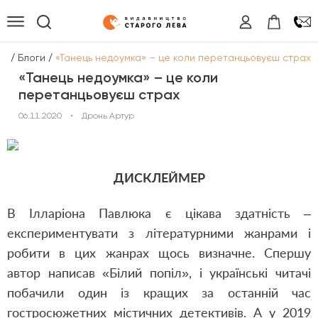
/
/
на
Блоги
«Танець недоумка» – це коли перетанцьовуєш страх
«Танець недоумка» – це коли
перетанцьовуєш страх
06.11.2020
•
Дронь Артур
ДИСКЛЕЙМЕР
В Ілларіона Павлюка є цікава здатність –
експериментувати з літературними жанрами і
робити в цих жанрах щось визначне. Спершу
автор написав «Білий попіл», і українські читачі
побачили один із кращих за останній час
гостросюжетних містичних детективів. А у 2019