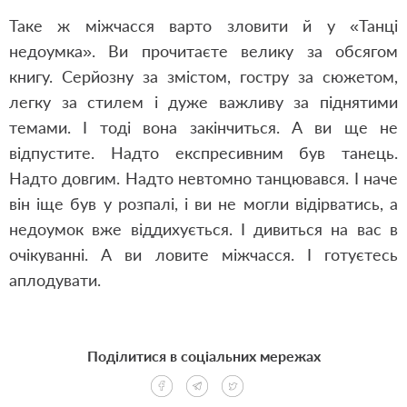
Таке ж міжчасся варто зловити й у «Танці
недоумка». Ви прочитаєте велику за обсягом
книгу. Серйозну за змістом, гостру за сюжетом,
легку за стилем і дуже важливу за піднятими
темами. І тоді вона закінчиться. А ви ще не
відпустите. Надто експресивним був танець.
Надто довгим. Надто невтомно танцювався. І наче
він іще був у розпалі, і ви не могли відірватись, а
недоумок вже віддихується. І дивиться на вас в
очікуванні. А ви ловите міжчасся. І готуєтесь
аплодувати.
Поділитися в соціальних мережах