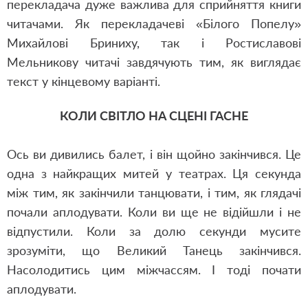
перекладача дуже важлива для сприйняття книги
читачами. Як перекладачеві «Білого Попелу»
Михайлові Бриниху, так і Ростиславові
Мельникову читачі завдячують тим, як виглядає
текст у кінцевому варіанті.
КОЛИ СВІТЛО НА СЦЕНІ ГАСНЕ
Ось ви дивились балет, і він щойно закінчився. Це
одна з найкращих митей у театрах. Ця секунда
між тим, як закінчили танцювати, і тим, як глядачі
почали аплодувати. Коли ви ще не відійшли і не
відпустили. Коли за долю секунди мусите
зрозуміти, що Великий Танець закінчився.
Насолодитись цим міжчассям. І тоді почати
аплодувати.