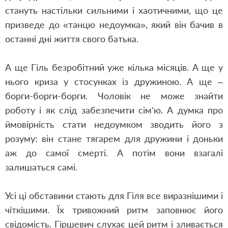
стануть настільки сильними і хаотичними, що це
призведе до «танцю недоумка», який він бачив в
останні дні життя свого батька.
А ще Гіль безробітний уже кілька місяців. А ще у
нього криза у стосунках із дружиною. А ще –
борги-борги-борги. Чоловік не може знайти
роботу і як слід забезпечити сім’ю. А думка про
ймовірність стати недоумком зводить його з
розуму: він стане тягарем для дружини і доньки
аж до самої смерті. А потім вони взагалі
залишаться самі.
Усі ці обставини стають для Гіля все виразнішими і
чіткішими. Їх тривожний ритм заповнює його
свідомість. Гіршевич слухає цей ритм і зливається