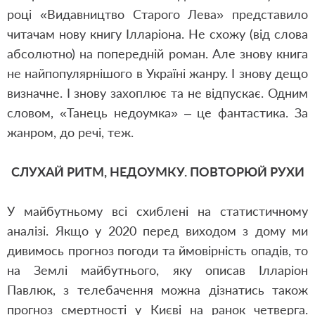
році «Видавництво Старого Лева» представило
читачам нову книгу Ілларіона. Не схожу (від слова
абсолютно) на попередній роман. Але знову книга
не найпопулярнішого в Україні жанру. І знову дещо
визначне. І знову захоплює та не відпускає. Одним
словом, «Танець недоумка» – це фантастика. За
жанром, до речі, теж.
СЛУХАЙ РИТМ, НЕДОУМКУ. ПОВТОРЮЙ РУХИ
У майбутньому всі схиблені на статистичному
аналізі. Якщо у 2020 перед виходом з дому ми
дивимось прогноз погоди та ймовірність опадів, то
на Землі майбутнього, яку описав Ілларіон
Павлюк, з телебачення можна дізнатись також
прогноз смертності у Києві на ранок четверга.