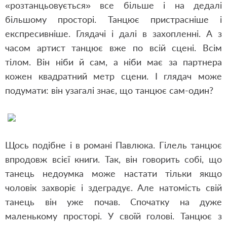
«розтанцьовується» все більше і на дедалі
більшому просторі. Танцює пристрасніше і
експресивніше. Глядачі і далі в захопленні. А з
часом артист танцює вже по всій сцені. Всім
тілом. Він ніби й сам, а ніби має за партнера
кожен квадратний метр сцени. І глядач може
подумати: він узагалі знає, що танцює сам-один?
Щось подібне і в романі Павлюка. Гілель танцює
впродовж всієї книги. Так, він говорить собі, що
танець недоумка може настати тільки якщо
чоловік захворіє і здеградує. Але натомість свій
танець він уже почав. Спочатку на дуже
маленькому просторі. У своїй голові. Танцює з