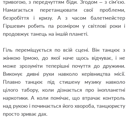
тривогою, з передчуттям біди. Згодом – з сім’єю.
Намагається перетанцювати свої проблеми,
безробіття і кризу. А з часом балетмейстер
Гіршевич робить па розміром у світлові роки і
продовжує танець на іншій планеті.
Гіль переміщується по всій сцені. Він танцює з
жінкою Ірмою, до якої наче щось відчуває, і не
може зрозуміти теперішні почуття до дружини.
Виконує дивні рухи навколо керівництва місії.
Плавно танцює під стишену музику навколо
цілого табору, коли дізнається про інопланетні
наркотики. А коли помічає, що втрачає контроль
над рукою і починається його хвороба, танцюристу
просто зриває дах.