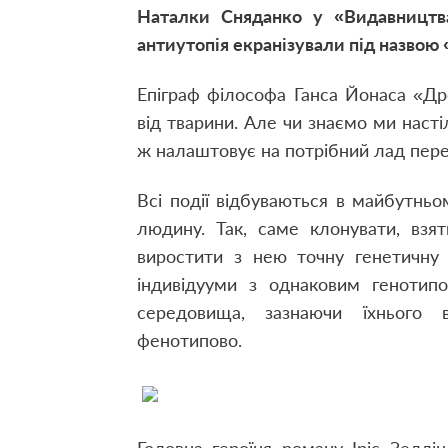
Наталки Сняданко у «Видавництв
антиутопія екранізували під назвою «
Епіграф філософа Ганса Йонаса «Др
від тварини. Але чи знаємо ми насті
ж налаштовує на потрібний лад пере
Всі події відбуваються в майбутнь
людину. Так, саме клонувати, взят
виростити з нею точну генетичну 
індивідууми з однаковим генотипо
середовища, зазнаючи їхнього 
фенотипово.