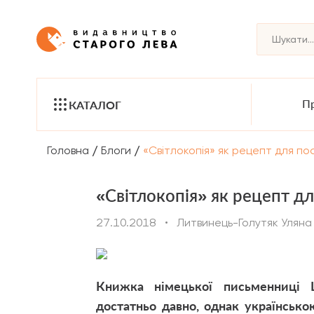
Пр
КАТАЛОГ
/
/
Головна
Блоги
«Світлокопія» як рецепт для п
«Світлокопія» як рецепт д
27.10.2018
•
Литвинець-Голутяк Уляна
Книжка німецької письменниці 
достатньо давно, однак українськ