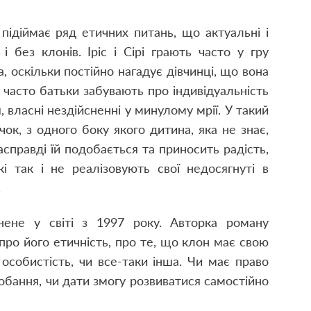
ідіймає ряд етичних питань, що актуальні і
і без клонів. Іріс і Сірі грають часто у гру
 оскільки постійно нагадує дівчинці, що вона
к часто батьки забувають про індивідуальність
я, власні нездійсненні у минулому мрії. У такий
ок, з одного боку якого дитина, яка не знає,
асправді їй подобається та приносить радість,
кі так і не реалізовують свої недосягнуті в
.
нене у світі з 1997 року. Авторка роману
про його етичність, про те, що клон має свою
 особистість, чи все-таки інша. Чи має право
добання, чи дати змогу розвиватися самостійно