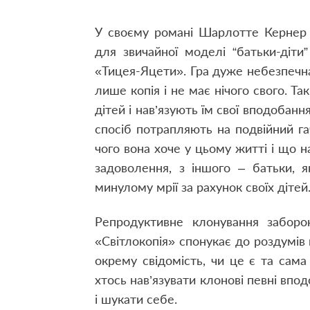
У своєму романі Шарлотте Кернер п
для звичайної моделі “батьки-діти” 
«Тицея-Яцети». Гра дуже небезпечна,
лише копія і не має нічого свого. Та
дітей і нав’язують їм свої вподобанн
спосіб потрапляють на подвійний гач
чого вона хоче у цьому житті і що н
задоволення, з іншого – батьки, я
минулому мрії за рахунок своїх дітей
Репродуктивне клонування заборо
«Світлокопія» спонукає до роздумів 
окрему свідомість, чи це є та сама
хтось нав’язувати клонові певні впо
і шукати себе.