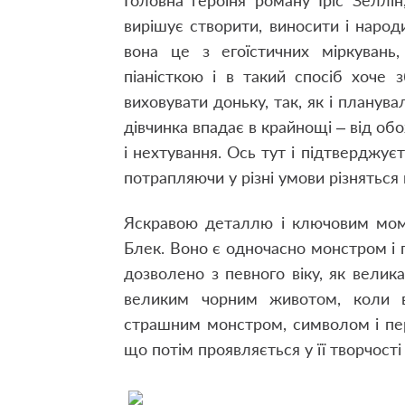
Головна героїня роману Іріс Зеллі
вирішує створити, виносити і народ
вона це з егоїстичних міркувань
піаністкою і в такий спосіб хоче з
виховувати доньку, так, як і планува
дівчинка впадає в крайнощі – від об
і нехтування. Ось тут і підтверджуєт
потрапляючи у різні умови різняться
Яскравою деталлю і ключовим моме
Блек. Воно є одночасно монстром і пр
дозволено з певного віку, як велика
великим чорним животом, коли в
страшним монстром, символом і пер
що потім проявляється у її творчості