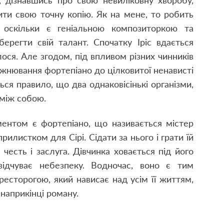
н, дізнавшись про свою невиліковну хворобу,
ити свою точну копію. Як на мене, то робить
, оскільки є геніальною композиторкою та
берегти свій талант. Спочатку Іріс вдається
лося. Але згодом, під впливом різних чинників
ожнювання фортепіано до цілковитої ненависті
ься правило, що два однаковісінькі організми,
 між собою.
нтом є фортепіано, що називається містер
илистком для Сірі. Сідати за нього і грати їй
 честь і заслуга. Дівчинка ховається під його
ідчуває небезпеку. Водночас, воно є тим
есторогою, який нависає над усім її життям,
 наприкінці роману.