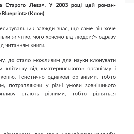
а Старого Лева». У 2003 році цей роман-
Blueprint» (Клон).
есирувальник завжди знає, що саме він хоче
льки ж чітко, чого хочемо від людей?» одразу
д читанням книги.
ому, де стало можливим для науки клонувати
и клітинку від «материнського» організму і
копію. Генетично однакові організми, тобто
м, потрапляючи у різні умови зовнішнього
впливу стають різними, тобто різняться