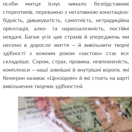
особи митця існує чимало безпідставних
стереотипів, переважно з негативною конотацією:
бідність, дивакуватість, самотність, нетрадиційна
орієнтація, алко- та наркозалежність, постійні
невдачі. Багаж усіх цих страхів й упереджень ми
несемо в доросле життя – й вивільнити творчі
здібності з кожним роком «застою» стає все
складніше. Сором, страх, провина, невпевненість,
комплекси – наші зовнішні й внутрішні вороги, які
Кемерон називає «Цензором» й які стоять на варті
вивільнення творчих здібностей.