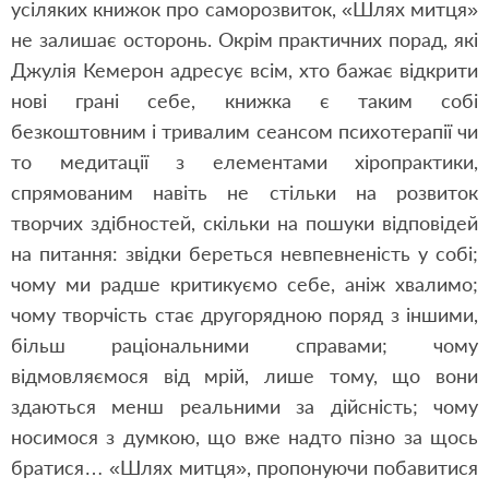
усіляких книжок про саморозвиток, «Шлях митця»
не залишає осторонь. Окрім практичних порад, які
Джулія Кемерон адресує всім, хто бажає відкрити
нові грані себе, книжка є таким собі
безкоштовним і тривалим сеансом психотерапії чи
то медитації з елементами хіропрактики,
спрямованим навіть не стільки на розвиток
творчих здібностей, скільки на пошуки відповідей
на питання: звідки береться невпевненість у собі;
чому ми радше критикуємо себе, аніж хвалимо;
чому творчість стає другорядною поряд з іншими,
більш раціональними справами; чому
відмовляємося від мрій, лише тому, що вони
здаються менш реальними за дійсність; чому
носимося з думкою, що вже надто пізно за щось
братися… «Шлях митця», пропонуючи побавитися