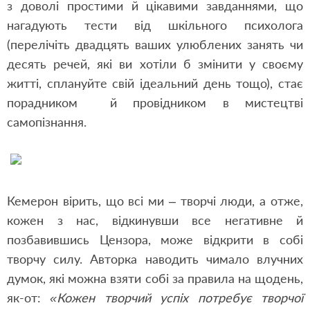
з доволі простими й цікавими завданнями, що
нагадують тести від шкільного психолога
(перелічіть двадцять ваших улюблених занять чи
десять речей, які ви хотіли б змінити у своєму
житті, сплануйте свій ідеальний день тощо), стає
порадником й провідником в мистецтві
самопізнання.
Кемерон вірить, що всі ми – творчі люди, а отже,
кожен з нас, відкинувши все негативне й
позбавившись Цензора, може відкрити в собі
творчу силу. Авторка наводить чимало влучних
думок, які можна взяти собі за правила на щодень,
як-от:
«Кожен творчий успіх потребує творчої