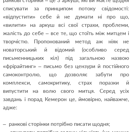
ранкові сторінки – це 3 аркуші, які ви маєте щодня
списувати за принципом потоку свідомості:
«відпустити» себе й не думати ні про що,
«вилити» на аркуш всі свої страхи, проблеми,
жалість до себе – все те, що стоїть між митцем і
творчістю. Пропонований метод аж ніяк не
новаторський й відомий (особливо серед
письменницьких кіл) під загальною назвою
«фрірайтинг» – письмо без цензури й постійного
самоконтролю, що дозволяє забути про
комплекси, самокритику, страх поразки й
випустити на волю свого митця. Серед усіх
завдань і порад Кемерон це, ймовірно, найважче,
адже:
– ранкові сторінки потрібно писати щодня;