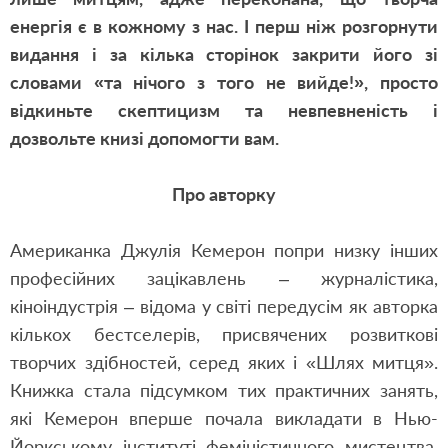
енергія є в кожному з нас. І перш ніж розгорнути
видання і за кілька сторінок закрити його зі
словами «та нічого з того не вийде!», просто
відкиньте скептицизм та невпевненість і
дозвольте книзі допомогти вам.
Про авторку
Американка Джулія Кемерон попри низку інших
професійних зацікавлень – журналістика,
кіноіндустрія – відома у світі передусім як авторка
кількох бестселерів, присвячених розвиткові
творчих здібностей, серед яких і «Шлях митця».
Книжка стала підсумком тих практичних занять,
які Кемерон вперше почала викладати в Нью-
Йоркському інституті феміністичного мистецтва.