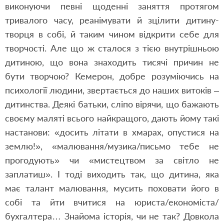
виконуючи певні щоденні заняття протягом
тривалого часу, реанімувати й зцілити дитину-
творця в собі, й таким чином відкрити себе для
творчості. Але що ж сталося з тією внутрішньою
дитиною, що вона знаходить тисячі причин не
бути творчою? Кемерон, добре розуміючись на
психології людини, звертається до наших витоків –
дитинства. Деякі батьки, сліпо вірячи, що бажають
своєму маляті всього найкращого, дають йому такі
настанови: «досить літати в хмарах, опустися на
землю!», «малювання/музика/письмо тебе не
прогодують» чи «мистецтвом за світло не
заплатиш». І тоді виходить так, що дитина, яка
має талант малювання, мусить поховати його в
собі та йти вчитися на юриста/економіста/
бухгалтера… Знайома історія, чи не так? Довкола