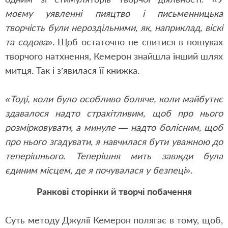
моєму уявленні пияцтво і письменницька
творчість були нероздільними, як, наприклад, віскі
та содова».
Щоб остаточно не спитися в пошуках
творчого натхнення, Кемерон знайшла інший шлях
митця. Так і з’явилася її книжка.
«Тоді, коли було особливо боляче, коли майбутнє
здавалося надто страхітливим, щоб про нього
розмірковувати, а минуле — надто болісним, щоб
про нього згадувати, я навчилася бути уважною до
теперішнього. Теперішня мить завжди була
єдиним місцем, де я почувалася у безпеці».
Ранкові сторінки й творчі побачення
Суть методу Джулії Кемерон полягає в тому, щоб,