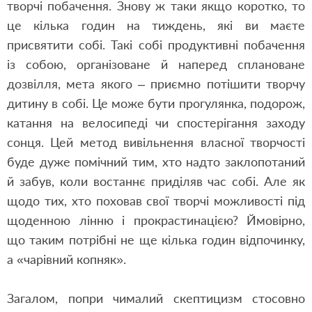
творчі побачення. Знову ж таки якщо коротко, то
це кілька годин на тиждень, які ви маєте
присвятити собі. Такі собі продуктивні побачення
із собою, організоване й наперед сплановане
дозвілля, мета якого – приємно потішити творчу
дитину в собі. Це може бути прогулянка, подорож,
катання на велосипеді чи спостерігання заходу
сонця. Цей метод вивільнення власної творчості
буде дуже помічний тим, хто надто заклопотаний
й забув, коли востаннє приділяв час собі. Але як
щодо тих, хто поховав свої творчі можливості під
щоденною лінню і прокрастинацією? Ймовірно,
що таким потрібні не ще кілька годин відпочинку,
а «чарівний копняк».
Загалом, попри чималий скептицизм стосовно