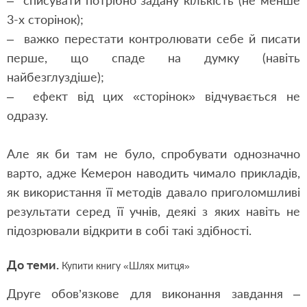
– списувати потрібно задану кількість (не менше
3-х сторінок);
– важко перестати контролювати себе й писати
перше, що спаде на думку (навіть
найбезглуздіше);
– ефект від цих «сторінок» відчувається не
одразу.
Але як би там не було, спробувати однозначно
варто, адже Кемерон наводить чимало прикладів,
як використання її методів давало приголомшливі
результати серед її учнів, деякі з яких навіть не
підозрювали відкрити в собі такі здібності.
До теми.
Купити книгу «Шлях митця»
Друге обов’язкове для виконання завдання –