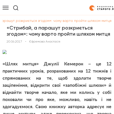
 парашут розкриється згодом»: чому варто пройти шляхом митця
«Стрибай, а парашут розкриється
згодом»: чому варто пройти шляхом митця
20.06.2017
•
Єфремова Анастасія
«Шлях митця» Джулії Кемерон – це 12
практичних уроків, розрахованих на 12 тижнів і
спрямованих на те, щоб здолати творче
заціпеніння, відкрити свої «запобіжні шлюзи» й
віднайти творче начало, яке ми колись у собі
поховали чи про яке, можливо, навіть і не
здогадуємося. Свою книжку авторка адресує не
лише митцям, адже переконана, що творча