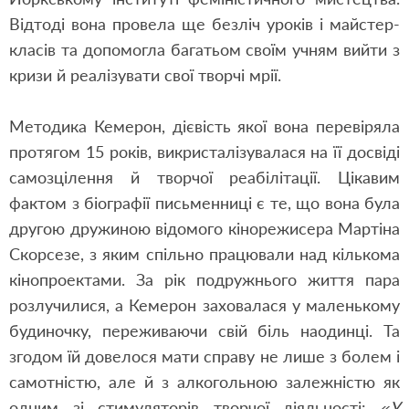
Відтоді вона провела ще безліч уроків і майстер-
класів та допомогла багатьом своїм учням вийти з
кризи й реалізувати свої творчі мрії.
Методика Кемерон, дієвість якої вона перевіряла
протягом 15 років, викристалізувалася на її досвіді
самозцілення й творчої реабілітації. Цікавим
фактом з біографії письменниці є те, що вона була
другою дружиною відомого кінорежисера Мартіна
Скорсезе, з яким спільно працювали над кількома
кінопроектами. За рік подружнього життя пара
розлучилися, а Кемерон заховалася у маленькому
будиночку, переживаючи свій біль наодинці. Та
згодом їй довелося мати справу не лише з болем і
самотністю, але й з алкогольною залежністю як
одним зі стимуляторів творчої діяльності:
«У