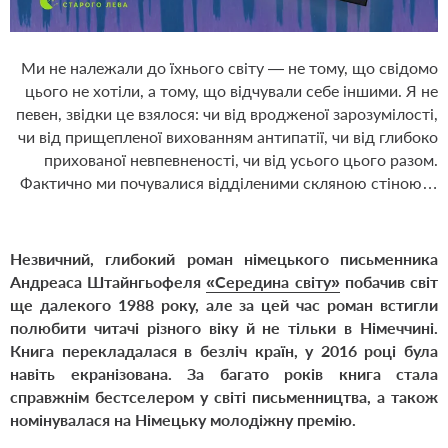
Ми не належали до їхнього світу — не тому, що свідомо
цього не хотіли, а тому, що відчували себе іншими. Я не
певен, звідки це взялося: чи від вродженої зарозумілості,
чи від прищепленої вихованням антипатії, чи від глибоко
прихованої невпевненості, чи від усього цього разом.
Фактично ми почувалися відділеними скляною стіною…
Незвичний, глибокий роман німецького письменника
Андреаса Штайнгьофеля
«Середина світу»
побачив світ
ще далекого 1988 року, але за цей час роман встигли
полюбити читачі різного віку й не тільки в Німеччині.
Книга перекладалася в безліч країн, у 2016 році була
навіть екранізована. За багато років книга стала
справжнім бестселером у світі письменництва, а також
номінувалася на Німецьку молодіжну премію.