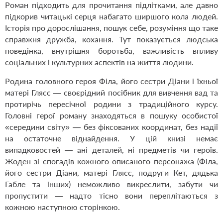
Роман підходить для прочитання підлітками, але давно
підкорив читацькі серця набагато ширшого кола людей.
Історія про дорослішання, пошук себе, розуміння що таке
справжня дружба, кохання. Тут показується людська
поведінка, внутрішня боротьба, важливість впливу
соціальних і культурних аспектів на життя людини.
Родина головного героя Філа, його сестри Діани і їхньої
матері Глясс — своєрідний посібник для вивчення вад та
протирічь пересічної родини з традиційного курсу.
Головні герої роману знаходяться в пошуку особистої
«середини світу» — без фіксованих координат, без надії
на остаточне віднайдення. У цій книзі немає
випадковостей — ані деталей, ні предметів чи героїв.
Жоден зі спогадів кожного описаного персонажа (Філа,
його сестри Діани, матері Глясс, подруги Кет, дядька
Габле та інших) неможливо викреслити, забути чи
пропустити — надто тісно вони переплітаються з
кожною наступною сторінкою.