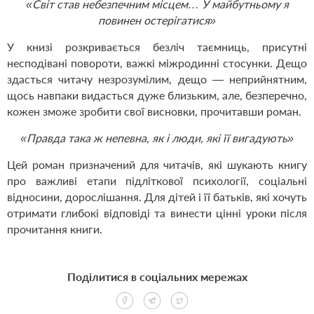
«Світ став небезпечним місцем… У майбутньому я
повинен остерігатися»
У книзі розкривається безліч таємниць, присутні
несподівані повороти, важкі міжродинні стосунки. Дещо
здасться читачу незрозумілим, дещо — неприйнятним,
щось навпаки видасться дуже близьким, але, безперечно,
кожен зможе зробити свої висновки, прочитавши роман.
«Правда така ж непевна, як і люди, які її вигадують»
Цей роман призначений для читачів, які шукають книгу
про важливі етапи підліткової психології, соціальні
відносини, дорослішання. Для дітей і її батьків, які хочуть
отримати глибокі відповіді та винести цінні уроки після
прочитання книги.
Поділитися в соціальних мережах