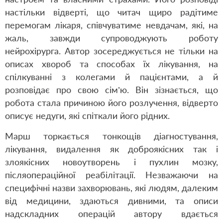
настільки відверті, що читач щиро радітиме
перемогам лікаря, співчуватиме невдачам, які, на
жаль, завжди супроводжують роботу
нейрохірурга. Автор зосереджується не тільки на
описах хвороб та способах їх лікування, на
спілкуванні з колегами й пацієнтами, а й
розповідає про свою сім’ю. Він зізнається, що
робота стала причиною його розлучення, відверто
описує недуги, які спіткали його рідних.
Марш торкається тонкощів діагностування,
лікування, видалення як доброякісних так і
злоякісних новоутворень і пухлин мозку,
післяопераційної реабілітації. Незважаючи на
специфічні назви захворювань, які людям, далеким
від медицини, здаються дивними, та описи
надскладних операцій автору вдається