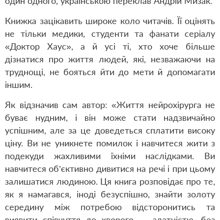
один одного, українською переклав Андрій Мизак.
Книжка зацікавить широке коло читачів. Її оцінять
не тільки медики, студенти та фанати серіалу
«Доктор Хаус», а й усі ті, хто хоче більше
дізнатися про життя людей, які, незважаючи на
труднощі, не бояться йти до мети й допомагати
іншим.
Як відзначив сам автор: «Життя нейрохірурга не
буває нудним, і він може стати надзвичайно
успішним, але за це доведеться сплатити високу
ціну. Ви не уникнете помилок і навчитеся жити з
подекуди жахливими їхніми наслідками. Ви
навчитеся об’єктивно дивитися на речі і при цьому
залишатися людиною. Ця книга розповідає про те,
як я намагався, іноді безуспішно, знайти золоту
середину між потребою відсторонитись та
виявити співчуття до хворого — здатністю, без