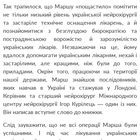
Так трапилося, що Маршу «пощастило» помітити
не тільки низький рівень української нейрохірургії
та застаріле технічне оснащення лікарень, а й
познайомитися з безглуздою бюрократією та
пострадянською ворожістю й зарозумілістю
українських лікарів. Незважаючи на це, йому
вдалося допомагати українським лікарням, нехай і
застарілими, але кращими, ніж були до того,
приладами. Окрім того, працюючи на території
нашої держави, Марш знайшов послідовників,
яких навчав в Україні та стажував у Лондоні.
Керівник та старший нейрохірург Міжнародного
центру нейрохірургії Ігор Курілець — один із них.
Він написав вступне слово до книжки.
Слід зауважити, що не всі операції Марша були
успішними. І під час лікування українських