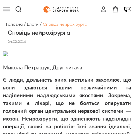
/
/
Головна
Блоги
Сповідь нейрохірурга
Сповідь нейрохірурга
24.02.2016
Микола Петращук
,
Друг читача
Є люди, діяльність яких настільки захоплює, що
вони здаються іншим незвичайними та
наділеними надлюдськими якостями. Зокрема,
такими є лікарі, що не бояться оперувати
головний орган центральної нервової системи —
мозок. Нейрохірурги, що здійснюють надскладні
операції, схожі на роботів: їхні знання ідеальні,