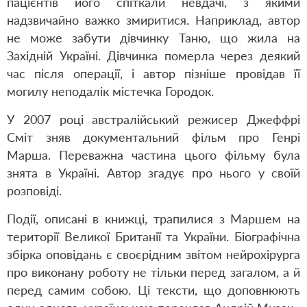
пацієнтів його спіткали невдачі, з якими
надзвичайно важко змиритися. Наприклад, автор
не може забути дівчинку Таню, що жила на
Західній Україні. Дівчинка померла через деякий
час після операції, і автор пізніше провідав її
могилу неподалік містечка Городок.
У 2007 році австралійський режисер Джеффрі
Сміт зняв документальний фільм про Генрі
Марша. Переважна частина цього фільму була
знята в Україні. Автор згадує про нього у своїй
розповіді.
Події, описані в книжці, трапилися з Маршем на
території Великої Британії та України. Біографічна
збірка оповідань є своєрідним звітом нейрохірурга
про виконану роботу не тільки перед загалом, а й
перед самим собою. Ці тексти, що доповнюють