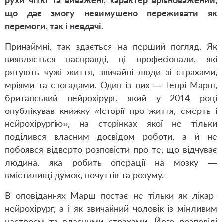
рухи чіткі та виважені, характер врівноважений,
що дає змогу невимушено переживати як
перемоги, так і невдачі.
Принаймні, так здається на перший погляд. Як
виявляється насправді, ці професіонали, які
рятують чужі життя, звичайні люди зі страхами,
мріями та спогадами. Один із них — Генрі Марш,
британський нейрохірург, який у 2014 році
опублікував книжку «Історії про життя, смерть і
нейрохірургію», на сторінках якої не тільки
поділився власним досвідом роботи, а й не
побоявся відверто розповісти про те, що відчуває
людина, яка робить операції на мозку —
вмістилищі думок, почуттів та розуму.
В оповіданнях Марш постає не тільки як лікар-
нейрохірург, а і як звичайний чоловік із мінливим
настроєм та власними страхами. Його розповіді