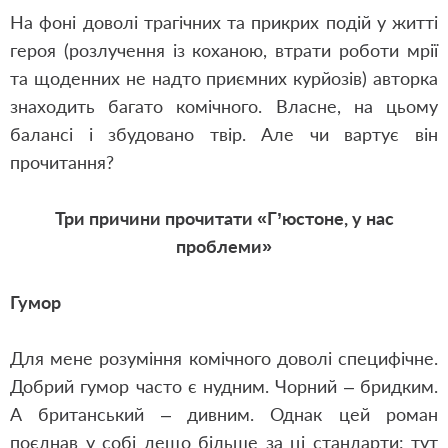
На фоні доволі трагічних та прикрих подій у житті
героя (розлучення із коханою, втрати роботи мрії
та щоденних не надто приємних курйозів) авторка
знаходить багато комічного. Власне, на цьому
балансі і збудовано твір. Але чи вартує він
прочитання?
Три причини прочитати «Г’юстоне, у нас
проблеми»
Гумор
Для мене розуміння комічного доволі специфічне.
Добрий гумор часто є нудним. Чорний – бридким.
А британський – дивним. Однак цей роман
поєднав у собі дещо більше за ці стандарти: тут