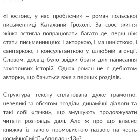
«Г’юстоне, у нас проблеми» – роман польської
письменниці Катажини Ґрохолі. За своє життя
жінка встигла попрацювати багато де, перш ніж
стати письменницею: і акторкою, і машиністкою, і
санітаркою, і консультанткою у шлюбній агенції.
Словом, досвід було звідки брати для написання
захопливих історій. Однак роман не є дебютом
авторки, що бачиться вже з перших розділів.
Структура тексту спланована дуже грамотно:
невеликі за обсягом розділи, динамічні діалоги та
такі собі «гачки», що змушують продовжувати
читати розповідь далі. Але ж про що власне
книжка із такою промовистою назвою на честь
космічної місії «Аполлон-13»?