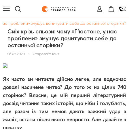
 у нас проблеми» змушує дочитувати себе до останньої сторінки?
Сміх крізь сльози: чому «Г’юстоне, у нас
проблеми» змушує дочитувати себе до
останньої сторінки?
06.09.2020
•
Старовойт Тоня
Як часто ви читаєте дійсно легке, але водночас
доволі насичене читво? До того ж на цілих 740
сторінок?
Власне, це мій перший літературний
досвід читання таких історій, що ніби і голублять,
але разом із тим немов дають важкий удар в
живіт, встати після нього непросто. Але давайте з
початку.