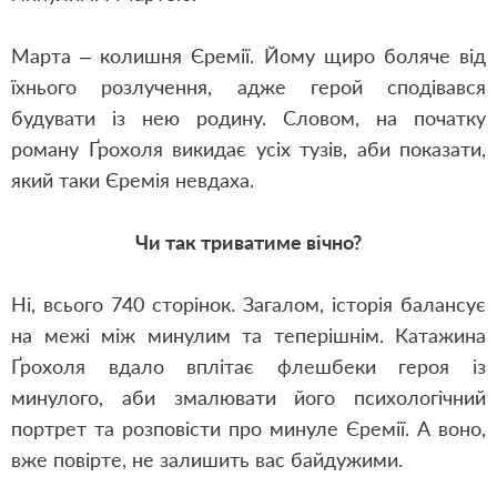
Марта – колишня Єремії. Йому щиро боляче від
їхнього розлучення, адже герой сподівався
будувати із нею родину. Словом, на початку
роману Ґрохоля викидає усіх тузів, аби показати,
який таки Єремія невдаха.
Чи так триватиме вічно?
Ні, всього 740 сторінок. Загалом, історія балансує
на межі між минулим та теперішнім. Катажина
Ґрохоля вдало вплітає флешбеки героя із
минулого, аби змалювати його психологічний
портрет та розповісти про минуле Єремії. А воно,
вже повірте, не залишить вас байдужими.