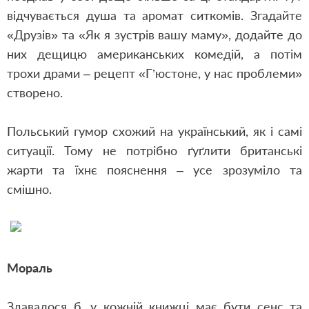
відчувається душа та аромат ситкомів. Згадайте
«Друзів» та «Як я зустрів вашу маму», додайте до
них дещицю американських комедій, а потім
трохи драми – рецепт «Г’юстоне, у нас проблеми»
створено.
Польський гумор схожий на український, як і самі
ситуації. Тому не потрібно ґуґлити британські
жарти та їхнє пояснення – усе зрозуміло та
смішно.
Мораль
Здавалося б, у кожній книжці має бути сенс та