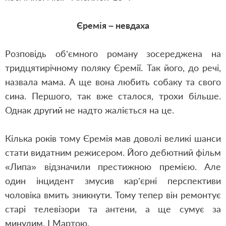
Єремія – невдаха
Розповідь об’ємного роману зосереджена на
тридцятирічному поляку Єремії. Так його, до речі,
назвала мама. А ще вона любить собаку та свого
сина. Першого, так вже сталося, трохи більше.
Однак другий не надто жаліється на це.
Кілька років тому Єремія мав доволі великі шанси
стати видатним режисером. Його дебютний фільм
«Липа» відзначили престижною премією. Але
один інцидент змусив кар’єрні перспективи
чоловіка вмить зникнути. Тому тепер він ремонтує
старі телевізори та антени, а ще сумує за
минулим. І Мартою.