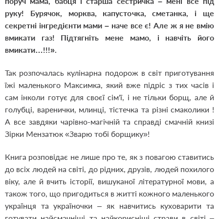
поруч мама, бабця і старша сестричка – мені все під
руку! Бурячок, морква, капусточка, сметанка, і ще
секретні інгредієнти мами – наче все є! Але ж я не вмію
вмикати газ! Підтягніть мене мамо, і навчіть його
вмикати…!!!».
Так розпочалась кулінарна подорож в світ приготування
їжі маленького Максимка, який вже підріс з тих часів і
сам інколи готує для своєї сім'ї, і не тільки борщ, але й
голубці, варенички, млинці, тістечка та різні смаколики !
А все завдяки чарівно-магічній та справді смачній книзі
Зірки Мензатюк «Зварю тобі борщику»!
Книга розповідає не лише про те, як з повагою ставитись
до всіх людей на світі, до рідних, друзів, людей похилого
віку, але й вчить історії, вишуканої літературної мови, а
також того, що пригодиться в житті кожного маленького
українця та україночки – як навчитись куховарити та
готувати найсмачніші та найкорисніші страви в світі –