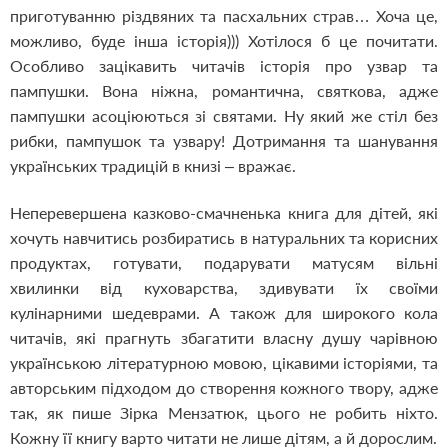
приготуванню різдвяних та пасхальних страв… Хоча це,
можливо, буде інша історія))) Хотілося б це почитати.
Особливо зацікавить читачів історія про узвар та
пампушки. Вона ніжна, романтична, святкова, адже
пампушки асоціюються зі святами. Ну який же стіл без
рибки, пампушок та узвару! Дотримання та шанування
українських традицій в книзі – вражає.
Неперевершена казково-смачненька книга для дітей, які
хочуть навчитись розбиратись в натуральних та корисних
продуктах, готувати, подарувати матусям вільні
хвилинки від куховарства, здивувати їх своїми
кулінарними шедеврами. А також для широкого кола
читачів, які прагнуть збагатити власну душу чарівною
українською літературною мовою, цікавими історіями, та
авторським підходом до створення кожного твору, адже
так, як пише Зірка Мензатюк, цього не робить ніхто.
Кожну її книгу варто читати не лише дітям, а й дорослим.