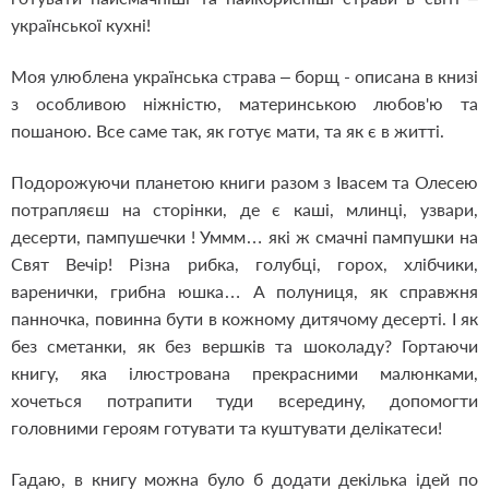
української кухні!
Моя улюблена українська страва – борщ - описана в книзі
з особливою ніжністю, материнською любов'ю та
пошаною. Все саме так, як готує мати, та як є в житті.
Подорожуючи планетою книги разом з Івасем та Олесею
потрапляєш на сторінки, де є каші, млинці, узвари,
десерти, пампушечки ! Уммм… які ж смачні пампушки на
Свят Вечір! Різна рибка, голубці, горох, хлібчики,
варенички, грибна юшка… А полуниця, як справжня
панночка, повинна бути в кожному дитячому десерті. І як
без сметанки, як без вершків та шоколаду? Гортаючи
книгу, яка ілюстрована прекрасними малюнками,
хочеться потрапити туди всередину, допомогти
головними героям готувати та куштувати делікатеси!
Гадаю, в книгу можна було б додати декілька ідей по