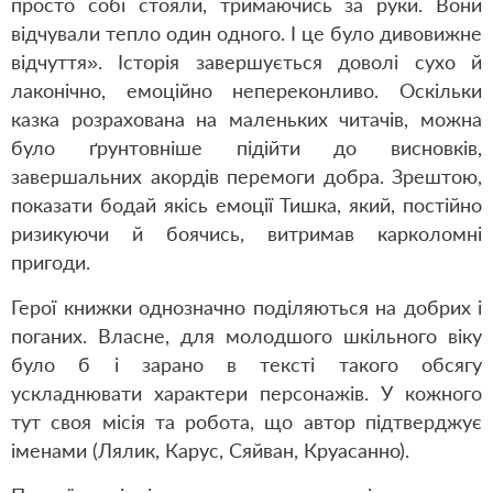
просто собі стояли, тримаючись за руки. Вони
відчували тепло один одного. І це було дивовижне
відчуття». Історія завершується доволі сухо й
лаконічно, емоційно непереконливо. Оскільки
казка розрахована на маленьких читачів, можна
було ґрунтовніше підійти до висновків,
завершальних акордів перемоги добра. Зрештою,
показати бодай якісь емоції Тишка, який, постійно
ризикуючи й боячись, витримав карколомні
пригоди.
Герої книжки однозначно поділяються на добрих і
поганих. Власне, для молодшого шкільного віку
було б і зарано в тексті такого обсягу
ускладнювати характери персонажів. У кожного
тут своя місія та робота, що автор підтверджує
іменами (Лялик, Карус, Сяйван, Круасанно).