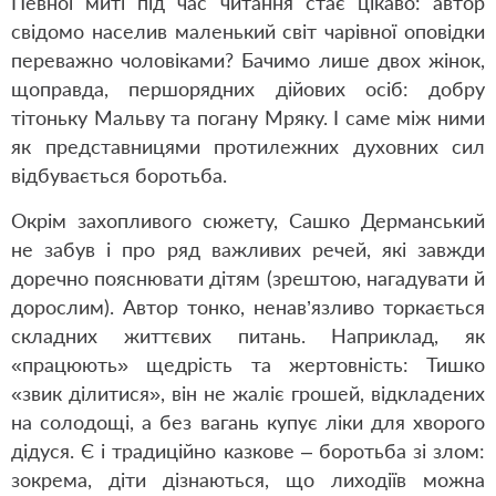
Певної миті під час читання стає цікаво: автор
свідомо населив маленький світ чарівної оповідки
переважно чоловіками? Бачимо лише двох жінок,
щоправда, першорядних дійових осіб: добру
тітоньку Мальву та погану Мряку. І саме між ними
як представницями протилежних духовних сил
відбувається боротьба.
Окрім захопливого сюжету, Сашко Дерманський
не забув і про ряд важливих речей, які завжди
доречно пояснювати дітям (зрештою, нагадувати й
дорослим). Автор тонко, ненав’язливо торкається
складних життєвих питань. Наприклад, як
«працюють» щедрість та жертовність: Тишко
«звик ділитися», він не жаліє грошей, відкладених
на солодощі, а без вагань купує ліки для хворого
дідуся. Є і традиційно казкове – боротьба зі злом:
зокрема, діти дізнаються, що лиходіїв можна