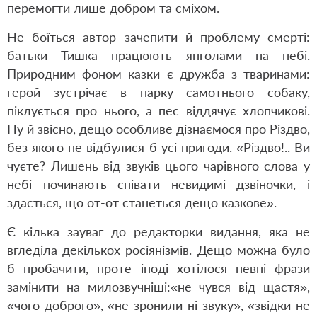
перемогти лише добром та сміхом.
Не боїться автор зачепити й проблему смерті:
батьки Тишка працюють янголами на небі.
Природним фоном казки є дружба з тваринами:
герой зустрічає в парку самотнього собаку,
піклується про нього, а пес віддячує хлопчикові.
Ну й звісно, дещо особливе дізнаємося про Різдво,
без якого не відбулися б усі пригоди. «Різдво!.. Ви
чуєте? Лишень від звуків цього чарівного слова у
небі починають співати невидимі дзвіночки, і
здається, що от-от станеться дещо казкове».
Є кілька зауваг до редакторки видання, яка не
вгледіла декількох росіянізмів. Дещо можна було
б пробачити, проте іноді хотілося певні фрази
замінити на милозвучніші:«не чувся від щастя»,
«чого доброго», «не зронили ні звуку», «звідки не