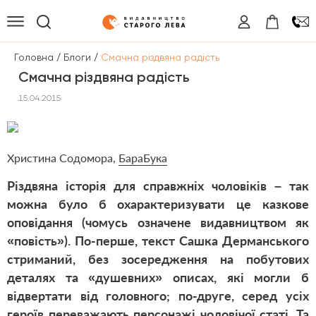
/
/
Головна
Блоги
Смачна різдвяна радість
Смачна різдвяна радість
15.04.2015
Христина Содомора,
БараБука
Різдвяна історія для справжніх чоловіків – так
можна було б охарактеризувати це казкове
оповідання (чомусь означене видавництвом як
«повість»). По-перше, текст Сашка Дерманського
стриманий, без зосередження на побутових
деталях та «душевних» описах, які могли б
відвертати від головного; по-друге, серед усіх
героїв переважають персонажі чоловічої статі. Та