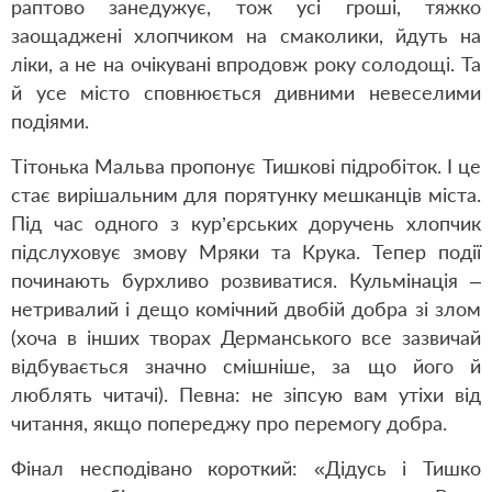
раптово занедужує, тож усі гроші, тяжко
заощаджені хлопчиком на смаколики, йдуть на
ліки, а не на очікувані впродовж року солодощі. Та
й усе місто сповнюється дивними невеселими
подіями.
Тітонька Мальва пропонує Тишкові підробіток. І це
стає вирішальним для порятунку мешканців міста.
Під час одного з кур’єрських доручень хлопчик
підслуховує змову Мряки та Крука. Тепер події
починають бурхливо розвиватися. Кульмінація –
нетривалий і дещо комічний двобій добра зі злом
(хоча в інших творах Дерманського все зазвичай
відбувається значно смішніше, за що його й
люблять читачі). Певна: не зіпсую вам утіхи від
читання, якщо попереджу про перемогу добра.
Фінал несподівано короткий: «Дідусь і Тишко