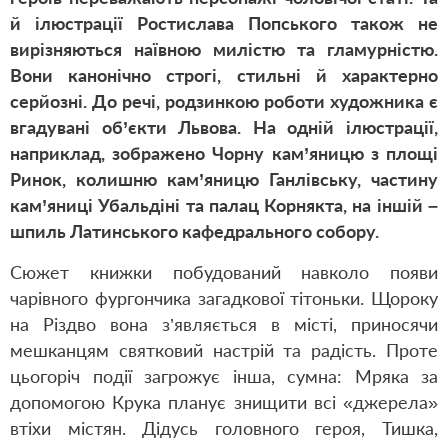
й ілюстрації Ростислава Попського також не
вирізняються наївною милістю та гламурністю.
Вони канонічно строгі, стильні й характерно
серйозні. До речі, родзинкою роботи художника є
вгадувані об’єкти Львова. На одній ілюстрації,
наприклад, зображено Чорну кам’яницю з площі
Ринок, колишню кам’яницю Ганлівську, частину
кам’яниці Убальдіні та палац Корнякта, на іншій –
шпиль Латинського кафедрального собору.
Сюжет книжки побудований навколо появи
чарівного фургончика загадкової тітоньки. Щороку
на Різдво вона з’являється в місті, приносячи
мешканцям святковий настрій та радість. Проте
цьогоріч події загрожує інша, сумна: Мряка за
допомогою Крука планує знищити всі «джерела»
втіхи містян. Дідусь головного героя, Тишка,