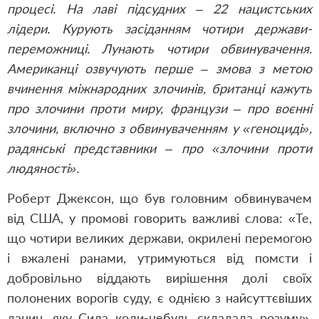
процесі. На лаві підсудних – 22 нацистських
лідери. Курують засіданням чотири держави-
переможниці. Лунають чотири обвинувачення.
Американці озвучують перше – змова з метою
вчинення міжнародних злочинів, британці кажуть
про злочини проти миру, французи – про воєнні
злочини, включно з обвинуваченням у «геноциді»,
радянські представники – про «злочини проти
людяності».
Роберт Джексон, що був головним обвинувачем
від США, у промові говорить важливі слова: «Те,
що чотири великих держави, окрилені перемогою
і вжалені ранами, утримуються від помсти і
добровільно віддають вирішення долі своїх
полонених ворогів суду, є однією з найсуттєвіших
данин, яку Сила коли-небудь складала розуму».