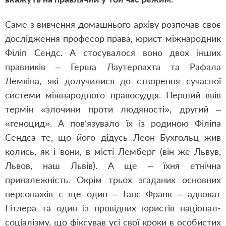
Саме з вивчення домашнього архіву розпочав своє
дослідження професор права, юрист-міжнародник
Філіп Сендс. А стосувалося воно двох інших
правників – Герша Лаутерпахта та Рафала
Лемкіна, які долучилися до створення сучасної
системи міжнародного правосуддя. Перший ввів
термін «злочини проти людяності», другий –
«геноцид». А пов’язувало їх із родиною Філіпа
Сендса те, що його дідусь Леон Бухгольц жив
колись, як і вони, в місті Лемберг (він же Львув,
Львов, наш Львів). А ще – їхня етнічна
приналежність. Окрім трьох згаданих основних
персонажів є ще один – Ганс Франк – адвокат
Гітлера та один із провідних юристів націонал-
соціалізму, що фіксував усі свої кроки в особистих