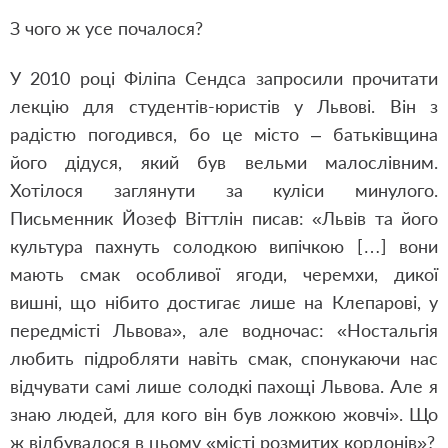
З чого ж усе почалося?
У 2010 році Філіпа Сендса запросили прочитати
лекцію для студентів-юристів у Львові. Він з
радістю погодився, бо це місто – батьківщина
його дідуся, який був вельми малослівним.
Хотілося заглянути за куліси минулого.
Письменник Йозеф Віттлін писав: «Львів та його
культура пахнуть солодкою випічкою […] вони
мають смак особливої ягоди, черемхи, дикої
вишні, що нібито достигає лише на Клепарові, у
передмісті Львова», але водночас: «Ностальгія
любить підробляти навіть смак, спонукаючи нас
відчувати самі лише солодкі пахощі Львова. Але я
знаю людей, для кого він був ложкою жовчі». Що
ж відбувалося в цьому «місті розмитих кордонів»?