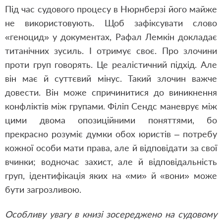
Під час судового процесу в Нюрнберзі його майже
не використовують. Щоб зафіксувати слово
«геноцид» у документах, Рафал Лемкін докладає
титанічних зусиль. І отримує своє. Про злочини
проти груп говорять. Це реалістичний підхід. Але
він має й суттєвий мінус. Такий злочин важче
довести. Він може спричинитися до виникнення
конфліктів між групами. Філіп Сендс маневрує між
цими двома опозиційними поняттями, бо
прекрасно розуміє думки обох юристів – потребу
кожної особи мати права, але й відповідати за свої
вчинки; водночас захист, але й відповідальність
груп, ідентифікація яких на «ми» й «вони» може
бути загрозливою.
Особливу увагу в книзі зосереджено на судовому