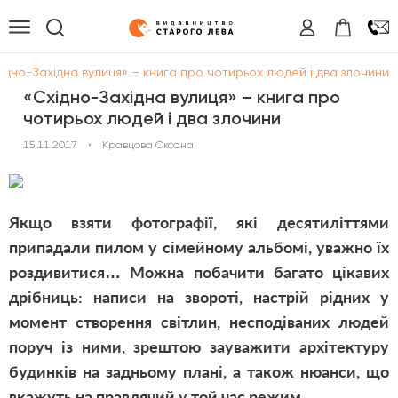
ідно-Західна вулиця» – книга про чотирьох людей і два злочини
«Східно-Західна вулиця» – книга про
чотирьох людей і два злочини
15.11.2017
•
Кравцова Оксана
Якщо взяти фотографії, які десятиліттями
припадали пилом у сімейному альбомі, уважно їх
роздивитися… Можна побачити багато цікавих
дрібниць: написи на звороті, настрій рідних у
момент створення світлин, несподіваних людей
поруч із ними, зрештою зауважити архітектуру
будинків на задньому плані, а також нюанси, що
вкажуть на правлячий у той час режим.