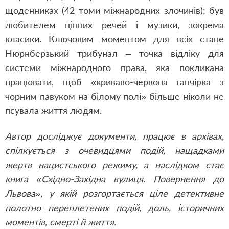
щоденниках (42 томи міжнародних злочинів); був
любителем цінних речей і музики, зокрема
класики. Ключовим моментом для всіх стане
Нюрнберзький трибунал – точка відліку для
системи міжнародного права, яка покликана
працювати, щоб «криваво-червона ганчірка з
чорним павуком на білому полі» більше ніколи не
псувала життя людям.
Автор досліджує документи, працює в архівах,
спілкується з очевидцями подій, нащадками
жертв нацистського режиму, а наслідком стає
книга «Східно-Західна вулиця. Повернення до
Львова», у якій розгортається ціле детективне
полотно переплетених подій, доль, історичних
моментів, смерті й життя.