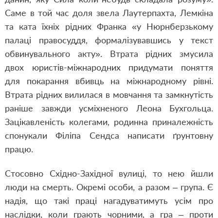
Саме в той час доля звела Лаутерпахта, Лемкіна
та ката їхніх рідних Франка «у Нюрнберзькому
палаці правосуддя, формалізувавшись у текст
обвинувального акту». Втрата рідних змусила
двох юристів-міжнародних придумати поняття
для покарання вбивць на міжнародному рівні.
Втрата рідних вилилася в мовчання та замкнутість
раніше завжди усміхненого Леона Бухгольца.
Зацікавленість колегами, родинна приналежність
спонукали Філіпа Сендса написати ґрунтовну
працю.
Стосовно Східно-Західної вулиці, то нею йшли
люди на смерть. Окремі особи, а разом – група. Є
надія, що такі праці нагадуватимуть усім про
наслідки, коли грають чорними, а гра – проти