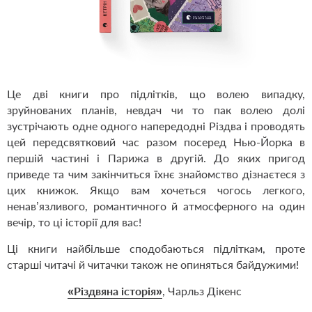
Це дві книги про підлітків, що волею випадку,
зруйнованих планів, невдач чи то пак волею долі
зустрічають одне одного напередодні Різдва і проводять
цей передсвятковий час разом посеред Нью-Йорка в
першій частині і Парижа в другій. До яких пригод
приведе та чим закінчиться їхнє знайомство дізнаєтеся з
цих книжок. Якщо вам хочеться чогось легкого,
ненав’язливого, романтичного й атмосферного на один
вечір, то ці історії для вас!
Ці книги найбільше сподобаються підліткам, проте
старші читачі й читачки також не опиняться байдужими!
«Різдвяна історія»
, Чарльз Дікенс