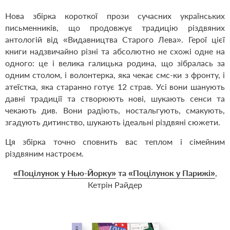
Нова збірка короткої прози сучасних українських
письменників, що продовжує традицію різдвяних
антологій від «Видавництва Старого Лева». Герої цієї
книги надзвичайно різні та абсолютно не схожі одне на
одного: це і велика галицька родина, що зібралась за
одним столом, і волонтерка, яка чекає смс-ки з фронту, і
атеїстка, яка старанно готує 12 страв. Усі вони шанують
давні традиції та створюють нові, шукають сенси та
чекають див. Вони радіють, ностальгують, смакують,
згадують дитинство, шукають ідеальні різдвяні сюжети.
Ця збірка точно сповнить вас теплом і сімейним
різдвяним настроєм.
«Поцілунок у Нью-Йорку»
та
«Поцілунок у Парижі»
,
Кетрін Райдер