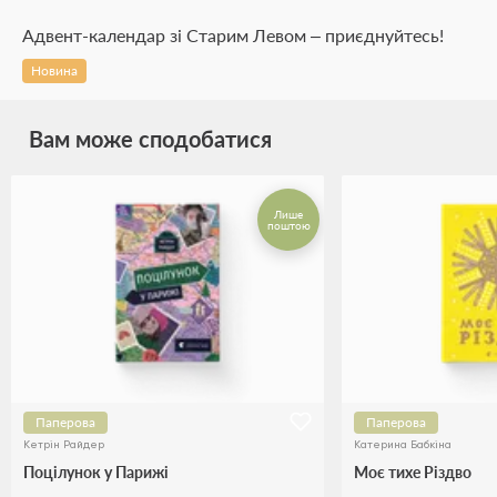
Адвент-календар зі Старим Левом – приєднуйтесь!
Новина
Вам може сподобатися
Лише
поштою
Паперова
Паперова
Кетрін Райдер
Катерина Бабкіна
Поцілунок у Парижі
Моє тихе Різдво