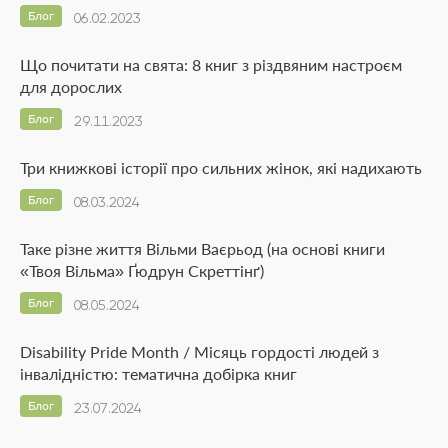
Блог
06.02.2023
Що почитати на свята: 8 книг з різдвяним настроєм
для дорослих
Блог
29.11.2023
Три книжкові історії про сильних жінок, які надихають
Блог
08.03.2024
Таке різне життя Вільми Ваєрьод (на основі книги
«Твоя Вільма» Ґюдрун Скреттінґ)
Блог
08.05.2024
Disability Pride Month / Місяць гордості людей з
інвалідністю: тематична добірка книг
Блог
23.07.2024