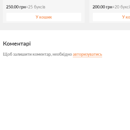
250.00 грн
+
25
буксів
200.00 грн
+
20
букс
У кошик
У к
Коментарі
Щоб залишити коментар, необхідно
авторизуватись