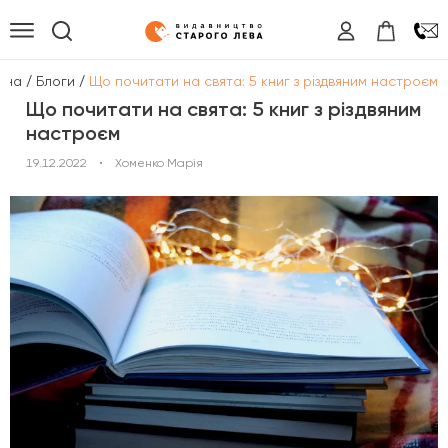
/
/
вна
Блоги
Що почитати на свята: 5 книг з різдвяним настроєм
Що почитати на свята: 5 книг з різдвяним
настроєм
19.12.2022
•
Хоменко Марія