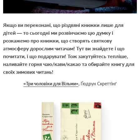
Якщо ви переконані, що різдвяні книжки лише для
дітей — то сьогодні ми розвінчаємо цю думку і
розкажемо про книжки, що створять святкову
атмосферу дорослим читачам! Тут ви знайдете і що
почитати, і що подарувати! Тож закутуйтесь тепліше,
наливайте горня чаю/кави/какао та обирайте книгу для
своїх зимових читань!
«Три чоловіки для Вільми
»
,
Ґюдрун Скреттінґ