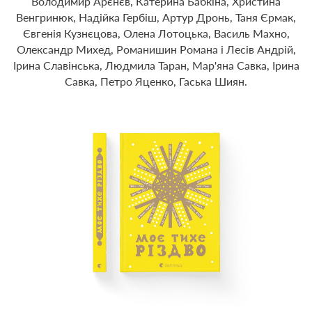
Володимир Арєнєв, Катерина Бабкіна, Христина
Венгринюк, Надійка Гербіш, Артур Дронь, Таня Єрмак,
Євгенія Кузнєцова, Олена Лотоцька, Василь Махно,
Олександр Михед, Романишин Романа і Лесів Андрій,
Ірина Славінська, Людмила Таран, Мар'яна Савка, Ірина
Савка, Петро Яценко, Гаська Шиян.