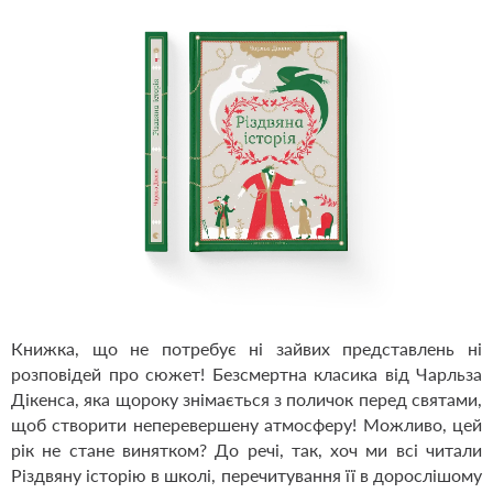
Книжка, що не потребує ні зайвих представлень ні
розповідей про сюжет! Безсмертна класика від Чарльза
Дікенса, яка щороку знімається з поличок перед святами,
щоб створити неперевершену атмосферу! Можливо, цей
рік не стане винятком? До речі, так, хоч ми всі читали
Різдвяну історію в школі, перечитування її в дорослішому