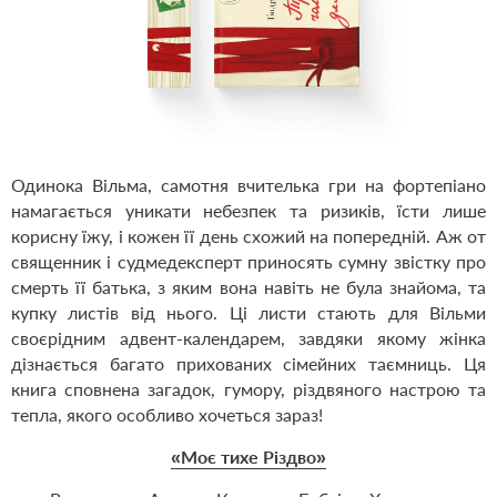
Одинока Вільма, самотня вчителька гри на фортепіано
намагається уникати небезпек та ризиків, їсти лише
корисну їжу, і кожен її день схожий на попередній. Аж от
священник і судмедексперт приносять сумну звістку про
смерть її батька, з яким вона навіть не була знайома, та
купку листів від нього. Ці листи стають для Вільми
своєрідним адвент-календарем, завдяки якому жінка
дізнається багато прихованих сімейних таємниць. Ця
книга сповнена загадок, гумору, різдвяного настрою та
тепла, якого особливо хочеться зараз!
«Моє тихе Різдво»