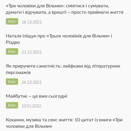
«Три чоловіки для Вільми»: сміятися і сумувати,
думати і відчувати, а врешті – просто приймати життя
Блог
16.12.2021
Наталя Іліщук про «Трьох чоловіків для Вільми» і
Різдво
Блог
21.12.2021
Як приручити самотність: лайфхаки від літературних
персонажів
Блог
26.12.2021
Майбутнє – це вже сьогодні
Блог
10.01.2022
Кохання, музика та сенс життя: 10 цитат із книги «Три
чоловіки для Вільми»