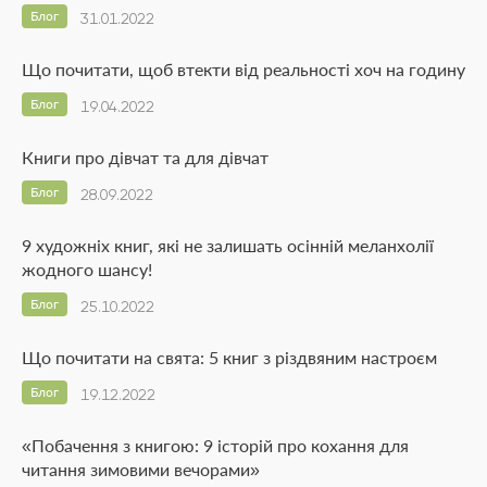
Блог
31.01.2022
Що почитати, щоб втекти від реальності хоч на годину
Блог
19.04.2022
Книги про дівчат та для дівчат
Блог
28.09.2022
9 художніх книг, які не залишать осінній меланхолії
жодного шансу!
Блог
25.10.2022
Що почитати на свята: 5 книг з різдвяним настроєм
Блог
19.12.2022
«Побачення з книгою: 9 історій про кохання для
читання зимовими вечорами»