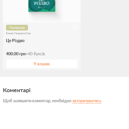
Паперова
Емма Гезерінґтон
Це Різдво
400.00 грн
+
40
буксів
У кошик
Коментарі
Щоб залишити коментар, необхідно
авторизуватись