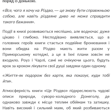
поряд із донькою.
«Все, чого я хочу на Різдво, — це знову бути справжньою
собою, але навіть різдвяне диво не може справдити
такого бажання».
Події в книзі розвиваються неспішно, але водночас дуже
цікаво і глибоко. Несподівано виявляється, що в
головних героїв книги стається подвійне бронювання і
вони обидва на Різдво мають жити разом у
Приморському котеджі, а це в їхні плани зовсім не
входило. Роуз і Чарлі, самі не очікуючи цього, будуть
крок за кроком лікувати свої душі завдяки один одному.
«Життя-як подорож без карти, яка показує, куди тобі
йти».
Атмосферність книги «Це Різдво» підкреслюють чудові
описи природи, суворо-холодного Донеголу, де
однаково завжди є місце теплим обіймам та затишку.
Навіть високий і сильний маяк, об який розбиваються