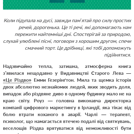
Коли підупала на дусі, завжди пам’ятай про силу простих
речей, дорогенька. Це ті речі, які допомагають нам
пережити найтемніші дні. Спостерігай за природою,
слухай улюблені пісні, поговори з хорошим другом, спечи
смачний торт. Це дрібниці, які тобі допоможуть
підійнятися.
Надзвичайно тепла, затишна, атмосферна книга
з’явилася нещодавно у Видавництві Старого Лева —
«Це Різдво»
Емми Гезерінґтон. Мила та щемка історія
двох абсолютно незнайомих людей, яких зводить доля,
випадок або різдвяне диво в одному будинку мало не на
краю світу. Роуз — головна виконавча директорка
компанії цифрового маркетингу в Ірландії, яка тікає від
болю втрати коханого в аварії. Чарлі — терапевт,
психолог, що намагається втечею подалі від святкувань,
веселощів Різдва врятуватися від неможливості бути