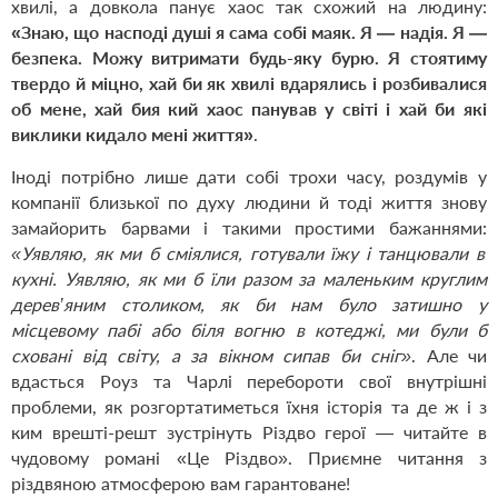
хвилі, а довкола панує хаос так схожий на людину:
«Знаю, що насподі душі я сама собі маяк. Я — надія. Я —
безпека. Можу витримати будь-яку бурю. Я стоятиму
твердо й міцно, хай би як хвилі вдарялись і розбивалися
об мене, хай бия кий хаос панував у світі і хай би які
виклики кидало мені життя»
.
Іноді потрібно лише дати собі трохи часу, роздумів у
компанії близької по духу людини й тоді життя знову
замайорить барвами і такими простими бажаннями:
«Уявляю, як ми б сміялися, готували їжу і танцювали в
кухні. Уявляю, як ми б їли разом за маленьким круглим
дерев’яним столиком, як би нам було затишно у
місцевому пабі або біля вогню в котеджі, ми були б
сховані від світу, а за вікном сипав би сніг»
. Але чи
вдасться Роуз та Чарлі перебороти свої внутрішні
проблеми, як розгортатиметься їхня історія та де ж і з
ким врешті-решт зустрінуть Різдво герої — читайте в
чудовому романі «Це Різдво». Приємне читання з
різдвяною атмосферою вам гарантоване!