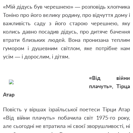
«Мій дідусь був черешнею» — розповідь хлопчика
Тоніно про його велику родину, про відчуття дому і
важливість саду з його старою черешнею, яку
колись давно посадив дідусь, про дитяче бачення
втрати близьких людей. Вона пронизана теплим
гумором і душевним світлом, яке потрібне нам
усім — і дорослим, і дітям.
«Від війни
плачуть», Тірца
Атар
Повість у віршах ізраїльської поетеси Тірци Атар
«Від війни плачуть» побачила світ 1975-го року,
але сьогодні не втратила ні своєї зворушливості, ні