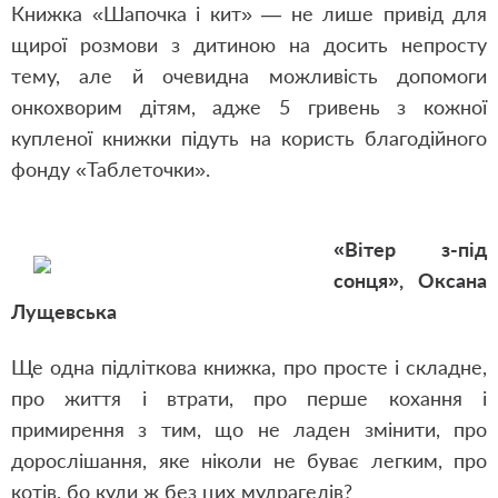
Книжка «Шапочка і кит» — не лише привід для
щирої розмови з дитиною на досить непросту
тему, але й очевидна можливість допомоги
онкохворим дітям, адже 5 гривень з кожної
купленої книжки підуть на користь благодійного
фонду «Таблеточки».
«Вітер з-під
сонця», Оксана
Лущевська
Ще одна підліткова книжка, про просте і складне,
про життя і втрати, про перше кохання і
примирення з тим, що не ладен змінити, про
дорослішання, яке ніколи не буває легким, про
котів, бо куди ж без цих мудрагелів?