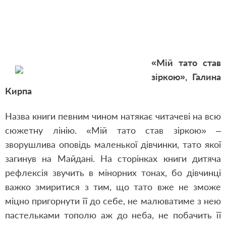
«Мій тато став
зіркою», Галина
Кирпа
Назва книги певним чином натякає читачеві на всю
сюжетну лінію. «Мій тато став зіркою» –
зворушлива оповідь маленької дівчинки, тато якої
загинув на Майдані. На сторінках книги дитяча
рефлексія звучить в мінорних тонах, бо дівчинці
важко змиритися з тим, що тато вже не зможе
міцно пригорнути її до себе, не малюватиме з нею
пастельками тополю аж до неба, не побачить її