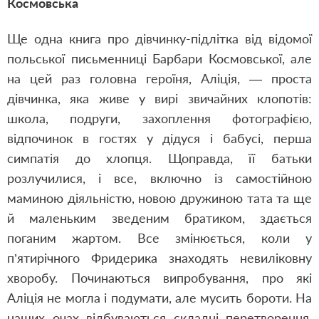
Космовська
Ще одна книга про дівчинку-підлітка від відомої
польської письменниці Барбари Космовської, але
на цей раз головна героїня, Аліція, — проста
дівчинка, яка живе у вирі звичайних клопотів:
школа, подруги, захоплення фотографією,
відпочинок в гостях у дідуся і бабусі, перша
симпатія до хлопця. Щоправда, її батьки
розлучилися, і все, включно із самостійною
маминою діяльністю, новою дружиною тата та ще
й маленьким зведеним братиком, здається
поганим жартом. Все змінюється, коли у
п’ятирічного Фридерика знаходять невиліковну
хворобу. Починаються випробування, про які
Аліція не могла і подумати, але мусить бороти. На
наших очах відбуваються складні перетворення,