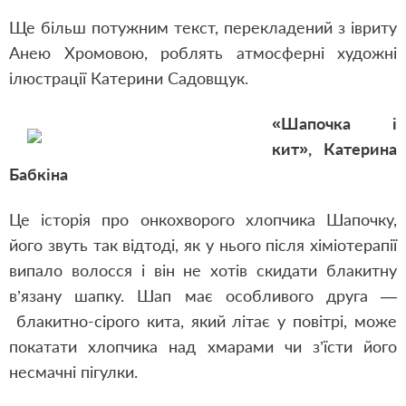
Ще більш потужним текст, перекладений з івриту
Анею Хромовою, роблять атмосферні художні
ілюстрації Катерини Садовщук.
«Шапочка і
кит», Катерина
Бабкіна
Це історія про онкохворого хлопчика Шапочку,
його звуть так відтоді, як у нього після хіміотерапії
випало волосся і він не хотів скидати блакитну
в’язану шапку. Шап має особливого друга —
блакитно-сірого кита, який літає у повітрі, може
покатати хлопчика над хмарами чи з’їсти його
несмачні пігулки.