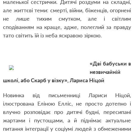
маленької сестрички. Дитячі роздуми на складні,
але життєві теми: смерті, війни, біженців, огорнені
не лише тихим смутком, але і світлим
сподіванням на краще, адже, полеглий за правду
тато світить їй із неба яскравою зіркою.
«Дві бабуськи в
незвичайній
школі, або Скарб у візку», Лариса Ніцой
Новинка від письменниці Лариси Ніцой,
ілюстрована Еліною Елліс, не просто дотепно і
влучно розповідає про дитячі будні, пересипані
жартами і пустощами, а й піднімає актуальне
питання інтеграції у соціумі людей з обмеженими