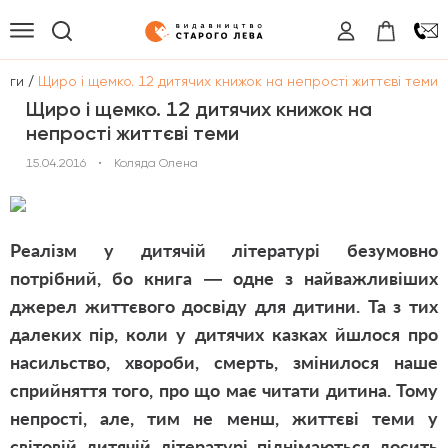
/
логи
Щиро і щемко. 12 дитячих книжок на непрості життєві теми
Щиро і щемко. 12 дитячих книжок на
непрості життєві теми
15.04.2016
•
Коляда Олена
Реалізм у дитячій літературі безумовно
потрібний, бо книга — одне з найважливіших
джерел життєвого досвіду для дитини. Та з тих
далеких пір, коли у дитячих казках йшлося про
насильство, хвороби, смерть, змінилося наше
сприйняття того, про що має читати дитина. Тому
непрості, але, тим не менш, життєві теми у
світовій дитячій літературі піднімаються досить