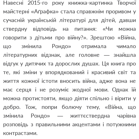
Навесні 2015-го року книжка-картинка Творчої
майстерні «Аґрафка» стала справжнім проривом у
сучасній українській літературі для дітей, давши
ствердну відповідь на питання: «Чи можна
говорити з дітьми про війну?». Зрештою «Війна,
що змінила Рондо» отримала чимало
літературних відзнак, але головне — знайшла
відгук у дитячих та дорослих душах. Ця книга про
те, які зміни у впорядкований і красивий світ та
життя кожної істоти вносить війна, адже вона не
має серця і не розуміє жодної мови. Однак їй
можна протистояти, якщо діяти спільно і вірити у
добро. Тож, попри болючу тему, «Війна, що
змінила Рондо» — життєствердна чарівна
розповідь з правильними акцентами і потужними
контрастами.