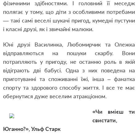
фізичними здібностями. І головний її меседж
полягає у тому, що діти з особливими потребами
— такі самі веселі шукачі пригод, кумедні пустуни
і класні друзі, як і звичайні малюки.
Юні друзі Василинка, Любомирчик та Олежка
відправляються на пошуки скарбу. Вони
потрапляють у пригоду, не останню роль в якій
відіграють дві бабусі. Одна з них поведена на
приготуванні та споживанні їжі, інша – фанатка
спорту та здорового способу життя. І все те має
обернутися дуже веселим атракціоном.
«Чи вмієш ти
свистати,
Юганно?», Ульф Старк