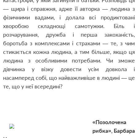
катастрофи, у якій загинули її батьки. Розповідь ця
— щира і справжня, адже її авторка — людина з
фізичними вадами, і долала всі продиктовані
хворобою складнощі самотужки. Біль і
розчарування, дружба і перша закоханість,
боротьба з комплексами і страхами — те, з чим
стикається кожна людина, а тим більше, якщо ця
людина з особливими потребами. Чи зможе
дівчинка у візку довести усім довкола і
насамперед собі, що найважливіше в людині — це
те, що у неї всередині?
«Позолочена
рибка», Барбара