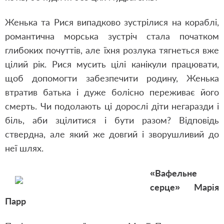
Женька та Рися випадково зустрілися на кораблі,
романтична морська зустріч стала початком
глибоких почуттів, але їхня розлука тягнеться вже
цілий рік. Рися мусить цілі канікули працювати,
щоб допомогти забезпечити родину, Женька
втратив батька і дуже болісно переживає його
смерть. Чи подолають ці дорослі діти негаразди і
біль, аби зцілитися і бути разом? Відповідь
ствердна, але який же довгий і зворушливий до
неї шлях.
«Вафельне
серце» Марія
Парр