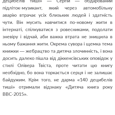
децибелів тиші» — Сергій — обдарований
підліток-музикант, який через автомобільну
аварію втрачає усіх близьких людей і здатність
чути. Він мусить навчитися по-новому жити в
інтернаті, спілкуватися з ровесниками, подолати
зневіру і відчай, аби важка втрата не знищила в
ньому бажання жити. Окрема сувора і щемка тема
книжки — жебрацтво та дитяча злочинність, і вона
досить далеко пішла від діккенсівських оповідок у
стилі Олівера Твіста, проте читати цю книгу
необхідно, бо вона торкається серця і не залишає
байдужим. Крім того, не дарма «140 децибелів
тиші» отримали відзнаку «Дитяча книга року
ВВС-2015».