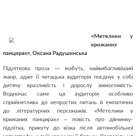
«Метелики у
крижаних
панцирах», Оксана Радушинська
Підліткова проза — мабуть, найвибагливіший
жанр, адже її читацька аудиторія поєднує у собі
дитячу вразливість і дорослу вимогливість.
Водночас саме ця аудиторія особливо
сприйнятлива до непростих питань й емпатична
до літературних персонажів. «Метелики у
крижаних панцирах» – повість про дівчинку-
підлітка, прикуту до візка після автомобільної