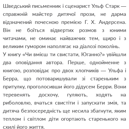
Шведський письменник і сценарист Ульф Старк —
справжній майстер дитячої прози, не дарма
відзначений почесною премією Г. Х. Андерсена.
Він не боїться відвертих розмов з юними
читачами, не оминає найважчих тем, щиро і з
великим гумором наполягає на діалозі поколінь.
У книгу «Чи вмієш ти свистати, Юганно?» увійшли
два оповідання автора. Перше, однойменне з
книгою, розповідає про двох хлопчиків — Ульфа і
Берра, що потоваришували зі стареньким з
притулку, проголосивши його дідусем Берри. Вони
теревенять досхочу, гуляють, ходять на
риболовлю, вчаться свистіти і запускати змія, та
дитяча безпосередність ще несила збагнути, яким
теплом і світлом діти огортають старенького на
схилі його життя.