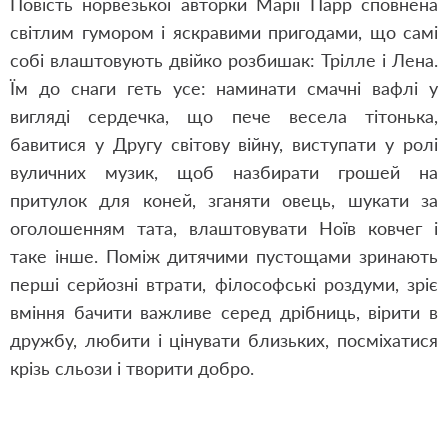
Повість норвезької авторки Марії Парр сповнена
світлим гумором і яскравими пригодами, що самі
собі влаштовують двійко розбишак: Трілле і Лена.
Їм до снаги геть усе: наминати смачні вафлі у
вигляді сердечка, що пече весела тітонька,
бавитися у Другу світову війну, виступати у ролі
вуличних музик, щоб назбирати грошей на
притулок для коней, зганяти овець, шукати за
оголошенням тата, влаштовувати Ноїв ковчег і
таке інше. Поміж дитячими пустощами зринають
перші серйозні втрати, філософські роздуми, зріє
вміння бачити важливе серед дрібниць, вірити в
дружбу, любити і цінувати близьких, посміхатися
крізь сльози і творити добро.