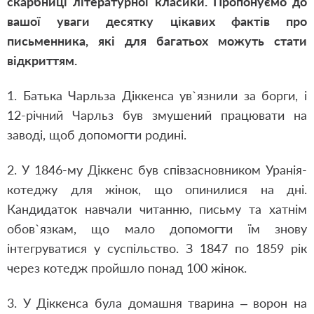
скарбниці літературної класики. Пропонуємо до
вашої уваги десятку цікавих фактів про
письменника, які для багатьох можуть стати
відкриттям.
1. Батька Чарльза Діккенса ув`язнили за борги, і
12-річний Чарльз був змушений працювати на
заводі, щоб допомогти родині.
2. У 1846-му Діккенс був співзасновником Уранія-
котеджу для жінок, що опинилися на дні.
Кандидаток навчали читанню, письму та хатнім
обов`язкам, що мало допомогти їм знову
інтегруватися у суспільство. З 1847 по 1859 рік
через котедж пройшло понад 100 жінок.
3. У Діккенса була домашня тварина – ворон на