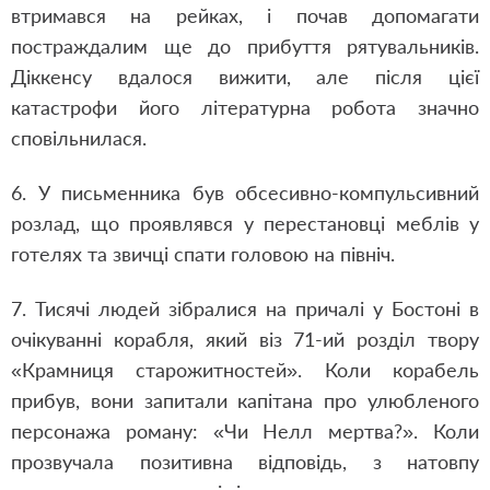
втримався на рейках, і почав допомагати
постраждалим ще до прибуття рятувальників.
Діккенсу вдалося вижити, але після цієї
катастрофи його літературна робота значно
сповільнилася.
6. У письменника був обсесивно-компульсивний
розлад, що проявлявся у перестановці меблів у
готелях та звичці спати головою на північ.
7. Тисячі людей зібралися на причалі у Бостоні в
очікуванні корабля, який віз 71-ий розділ твору
«Крамниця старожитностей». Коли корабель
прибув, вони запитали капітана про улюбленого
персонажа роману: «Чи Нелл мертва?». Коли
прозвучала позитивна відповідь, з натовпу