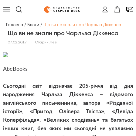
/
/
Головна
Блоги
Що ви не знали про Чарльза Діккенса
Що ви не знали про Чарльза Діккенса
07.02.2017
•
Старий Лев
AbeBooks
Сьогодні світ відзначає 205-річчя від дня
народження Чарльза Діккенса – відомого
англійського письменника, автора «Різдвяної
історії», «Пригод Олівера Твіста», «Девіда
Коперфільда», «Великих сподівань» та багатьох
інших книг, без яких ми сьогодні не уявляємо