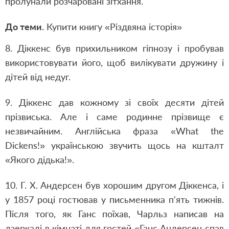
пролунали розчаровані зітхання.
До теми.
Купити книгу
«
Різдвяна історія
»
8. Діккенс був прихильником гіпнозу і пробував
використовувати його, щоб вилікувати дружину і
дітей від недуг.
9. Діккенс дав кожному зі своїх десяти дітей
прізвиська. Але і саме родинне прізвище є
незвичайним. Англійська фраза «What the
Dickens!» українською звучить щось на кшталт
«Якого дідька!».
10. Г. Х. Андерсен був хорошим другом Діккенса, і
у 1857 році гостював у письменника п'ять тижнів.
Після того, як Ганс поїхав, Чарльз написав на
дзеркалі в кімнаті для гостей «Ганс Андерсен спав