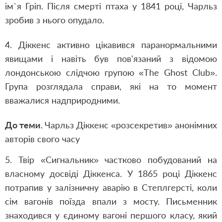
ім`я Гріп. Після смерті птаха у 1841 році, Чарльз
зробив з нього опудало.
4. Діккенс активно цікавився паранормальними
явищами і навіть був пов'язаний з відомою
лондонською слідчою групою «The Ghost Club».
Група розглядала справи, які на то момент
вважалися надприродними.
До теми.
Чарльз Діккенс «розсекретив» анонімних
авторів свого часу
5. Твір «Сигнальник» частково побудований на
власному досвіді Діккенса. У 1865 році Діккенс
потрапив у залізничну аварію в Степлгерсті, коли
сім вагонів поїзда впали з мосту. Письменник
знаходився у єдиному вагоні першого класу, який