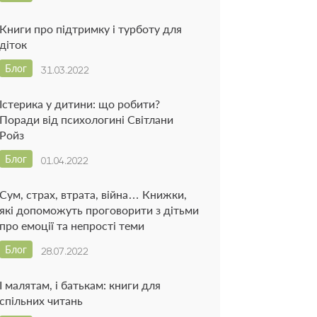
Книги про підтримку і турботу для
діток
Блог
31.03.2022
Істерика у дитини: що робити?
Поради від психологині Світлани
Ройз
Блог
01.04.2022
Сум, страх, втрата, війна… Книжки,
які допоможуть проговорити з дітьми
про емоції та непрості теми
Блог
28.07.2022
І малятам, і батькам: книги для
спільних читань