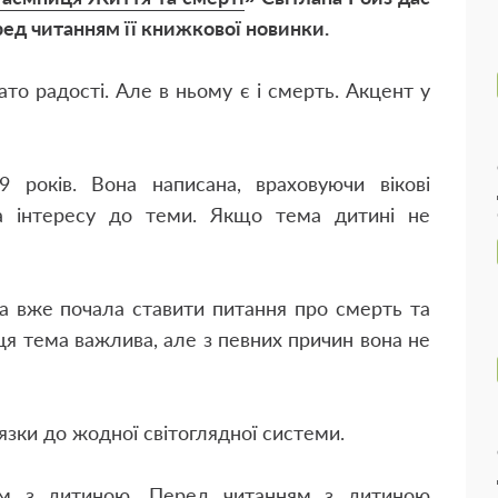
еред читанням її книжкової новинки.
ато радості. Але в ньому є і смерть. Акцент у
 років. Вона написана, враховуючи вікові
та інтересу до теми. Якщо тема дитині не
а вже почала ставити питання про смерть та
ця тема важлива, але з певних причин вона не
'язки до жодної світоглядної системи.
ом з дитиною. Перед читанням з дитиною