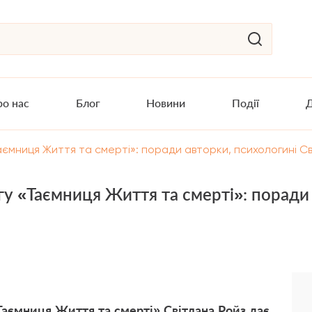
о нас
Блог
Новини
Події
Д
ємниця Життя та смерті»: поради авторки, психологині Св
у «Таємниця Життя та смерті»: поради 
Таємниця Життя та смерті
» Світлана Ройз дає