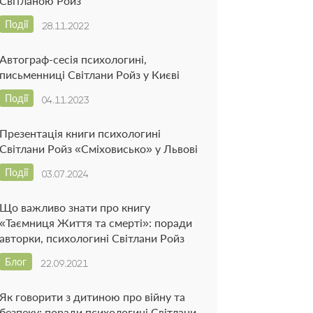
Світланою Ройз
Події
28.11.2022
Автограф-сесія психологині,
письменниці Світлани Ройз у Києві
Події
04.11.2023
Презентація книги психологині
Світлани Ройз «Сміховисько» у Львові
Події
03.07.2024
Що важливо знати про книгу
«Таємниця Життя та смерті»: поради
авторки, психологині Світлани Ройз
Блог
22.09.2021
Як говорити з дитиною про війну та
безпеку: поради психологині Світлани