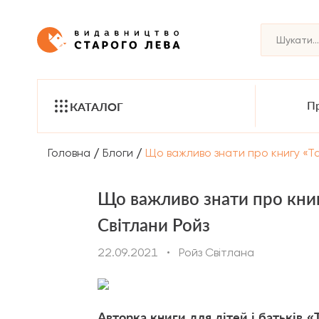
Пр
КАТАЛОГ
/
/
Головна
Блоги
Що важливо знати про книгу «Та
Що важливо знати про книг
Світлани Ройз
22.09.2021
•
Ройз Світлана
Авторка книги для дітей і батьків «