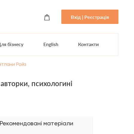
Вхід | Реєстрація
ля бізнесу
English
Контакти
ітлани Ройз
авторки, психологині
Рекомендовані матеріали