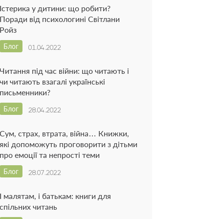
Істерика у дитини: що робити?
Поради від психологині Світлани
Ройз
Блог
01.04.2022
Читання під час війни: що читають і
чи читають взагалі українські
письменники?
Блог
28.04.2022
Сум, страх, втрата, війна… Книжки,
які допоможуть проговорити з дітьми
про емоції та непрості теми
Блог
28.07.2022
І малятам, і батькам: книги для
спільних читань