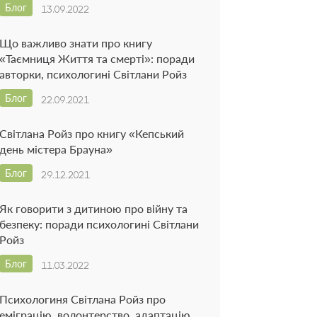
Блог
13.09.2022
Що важливо знати про книгу
«Таємниця Життя та смерті»: поради
авторки, психологині Світлани Ройз
Блог
22.09.2021
Світлана Ройз про книгу «Кепський
день містера Брауна»
Блог
29.12.2021
Як говорити з дитиною про війну та
безпеку: поради психологині Світлани
Ройз
Блог
11.03.2022
Психологиня Світлана Ройз про
еміграцію, волонтерство, адаптацію