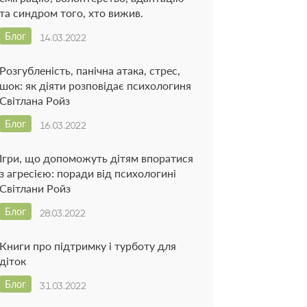
та синдром того, хто вижив.
Блог
14.03.2022
Розгубленість, панічна атака, стрес,
шок: як діяти розповідає психологиня
Світлана Ройз
Блог
16.03.2022
Ігри, що допоможуть дітям впоратися
з агресією: поради від психологині
Світлани Ройз
Блог
28.03.2022
Книги про підтримку і турботу для
діток
Блог
31.03.2022