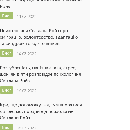
Ройз
Блог
11.03.2022
Психологиня Світлана Ройз про
еміграцію, волонтерство, адаптацію
та синдром того, хто вижив.
Блог
14.03.2022
Розгубленість, панічна атака, стрес,
шок: як діяти розповідає психологиня
Світлана Ройз
Блог
16.03.2022
Ігри, що допоможуть дітям впоратися
з агресією: поради від психологині
Світлани Ройз
Блог
28.03.2022