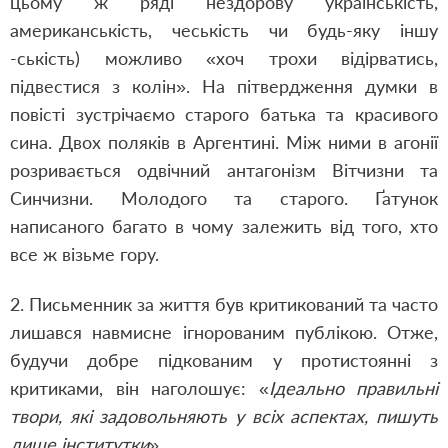
цьому ж ряді нездорову українськість,
американськість, чеськість чи будь-яку іншу
-ськість) можливо «хоч трохи відірватись,
підвестися з колін». На пітвердження думки в
повісті зустрічаємо старого батька та красивого
сина. Двох поляків в Аргентині. Між ними в агонії
розривається одвічний антагонізм Вітчизни та
Синчизни. Молодого та старого. Ґатунок
написаного багато в чому залежить від того, хто
все ж візьме гору.
2. Письменник за життя був критикований та часто
лишався навмисне ігнорованим публікою. Отже,
будучи добре підкованим у протистоянні з
критиками, він наголошує: «
Ідеально правильні
твори, які задовольняють у всіх аспектах, пишуть
лише інститутки
».