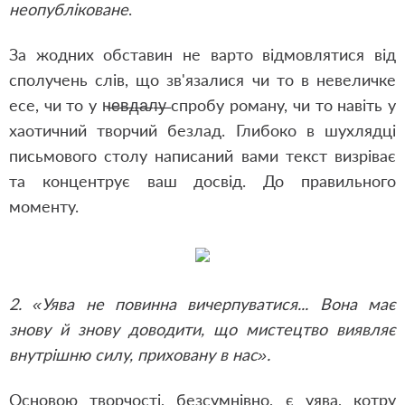
неопубліковане
.
За жодних обставин не варто відмовлятися від
сполучень слів, що зв'язалися чи то в невеличке
есе, чи то у н̶е̶в̶д̶а̶л̶у̶ спробу роману, чи то навіть у
хаотичний творчий безлад. Глибоко в шухлядці
письмового столу написаний вами текст визріває
та концентрує ваш досвід. До правильного
моменту.
2. «Уява не повинна вичерпуватися... Вона має
знову й знову доводити, що мистецтво виявляє
внутрішню силу, приховану в нас».
Основою творчості, безсумнівно, є уява, котру