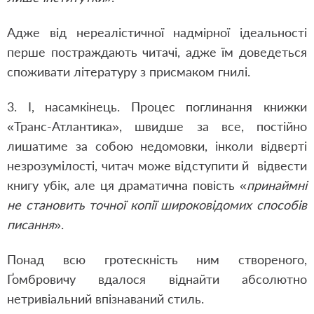
Адже від нереалістичної надмірної ідеальності
перше постраждають читачі, адже їм доведеться
споживати літературу з присмаком гнилі.
3. І, насамкінець. Процес поглинання книжки
«Транс-Атлантика», швидше за все, постійно
лишатиме за собою недомовки, інколи відверті
незрозумілості, читач може відступити й відвести
книгу убік, але ця драматична повість «
принаймні
не становить точної копії широковідомих способів
писання
».
Понад всю гротескність ним створеного,
Ґомбровичу вдалося віднайти абсолютно
нетривіальний впізнаваний стиль.