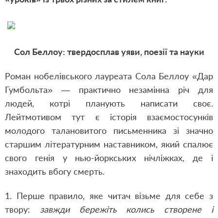
Сол Беллоу: твердосплав уяви, поезії та науки
Роман нобелівського лауреата Сола Беллоу «Дар
Гумбольта» — практично незамінна річ для
людей, котрі планують написати своє.
Лейтмотивом тут є історія взаємостосунків
молодого талановитого письменника зі значно
старшим літературним наставником, який спалює
свого генія у нью-йоркських нічліжках, де і
знаходить вбогу смерть.
1. Перше правило, яке читач візьме для себе з
твору:
завжди бережіть колись створене і