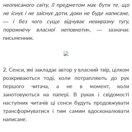
неописаного світу, її предметом має бути те, що
не існує і не заіснує доти, доки не буде написане,
— і без чого суще відчуває невиразну тугу,
порожнечу власної неповноти
», — зазначає
письменник.
2. Сенси, які закладає автор у власний твір, цілком
розкриваються тоді, коли потрапляють до рук
першого читача, а не в момент, коли
занотовуються на папері. В руках і свідомості
наступних читачів ці сенси будуть продовжувати
трансформуватися і тим самим вдосконалювати
написане.