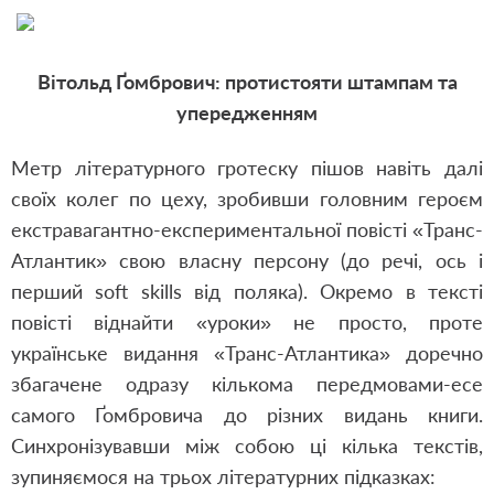
Вітольд Ґомбрович: протистояти штампам та
упередженням
Метр літературного гротеску пішов навіть далі
своїх колег по цеху, зробивши головним героєм
екстравагантно-експериментальної повісті «Транс-
Атлантик» свою власну персону (до речі, ось і
перший soft skills від поляка). Окремо в тексті
повісті віднайти «уроки» не просто, проте
українське видання «Транс-Атлантика» доречно
збагачене одразу кількома передмовами-есе
самого Ґомбровича до різних видань книги.
Синхронізувавши між собою ці кілька текстів,
зупиняємося на трьох літературних підказках: