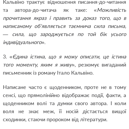
Кальвіно трактує відношення писання-до-читання
та автора-до-читача як таке: «
Можливість
прочитання якраз і править за доказ того, що в
написаному об'являється таємнича сила письма,
— сила, що зароджується по той бік усього
індивідуального
».
3. «
Єдина істина, що я можу описати, це істина
того моменту, яким я живу
», резюмує вигаданий
письменник із роману Італо Кальвіно.
Написане часто є щоденником, проте не в тому
сенсі, що прямолінійно відображає події, факти, а
щоденником волі та думки свого автора. І коли
воля не знає меж, її носій дістається вищої
сходинки, стаючи пророком від літератури.