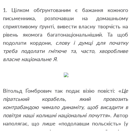
1. Цілком обґрунтованим є бажання кожного
письменника, розпочавши на домашньому
сприятливому ґрунті, вивести власну творчість на
рівень якомога багатонаціональніший. Та щоб
подолати кордони,
слову і думці для початку
треба подолати гнітюче та, часто, хворобливе
власне національне Я
.
Вітольд Ґомбрович так подає візію повісті: «
Це
піратський корабель, який провозить
контрабандою чимало динаміту, щоб висадити в
повітря наші колишні національні почуття
». Автор
наполягає, що лише «подолавши польскість» (у