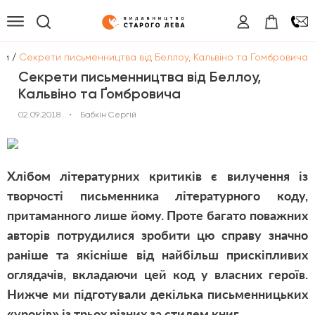
/
ги
Секрети письменництва від Беллоу, Кальвіно та Ґомбровича
Секрети письменництва від Беллоу,
Кальвіно та Ґомбровича
02.09.2018
•
Бабкін Сергій
Хлібом літературних критиків є вилучення із
творчості письменника літературного коду,
притаманного лише йому. Проте багато поважних
авторів потрудилися зробити цю справу значно
раніше та якісніше від найбільш прискіпливих
оглядачів, вкладаючи цей код у власних героїв.
Нижче ми підготували декілька письменницьких
«уроків» із трьох різних за стилем книг.