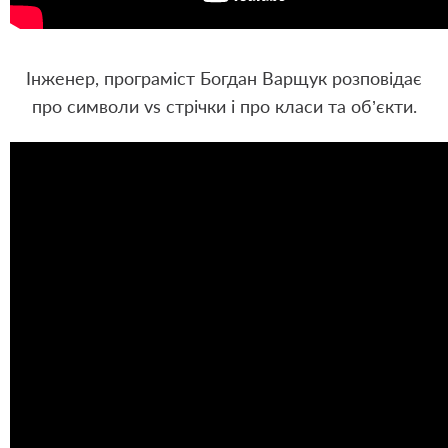
Інженер, програміст Богдан Варщук розповідає
про символи vs стрічки і про класи та об’єкти.