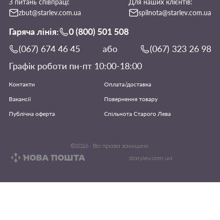
З питань співпраці:
Для наших клієнтів:
zbut@starlev.com.ua
spilnota@starlev.com.ua
Гаряча лінія:
0 (800) 501 508
(067) 674 46 45
або
(067) 323 26 98
Графік роботи пн-пт 10:00-18:00
Контакти
Оплата/доставка
Вакансії
Повернення товару
Публічна оферта
Спільнота Старого Лева
©
2026
· Всі права захищені.
starylev.com.ua