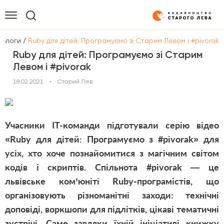
/
Блоги
Ruby для дітей: Програмуємо зі Старим Левом і #pivorak
Ruby для дітей: Програмуємо зі Старим
Левом і #pivorak
18.02.2021
•
Старий Лев
Учасники IT-команди підготували серію відео
«Ruby для дітей: Програмуємо з #pivorak» для
усіх, хто хоче познайомитися з магічним світом
кодів і скриптів. Спільнота #pivorak — це
львівське ком’юніті Ruby-програмістів, що
організовують різноманітні заходи: технічні
доповіді, воркшопи для підлітків, цікаві тематичні
зустрічі. Саме завдяки їхній ініціативі книжку