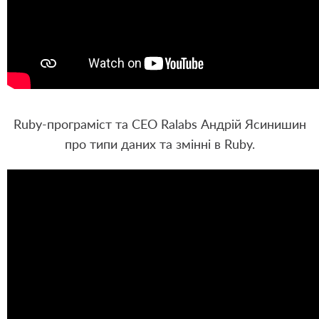
Ruby-програміст та СЕО Ralabs Андрій Ясинишин
про типи даних та змінні в Ruby.