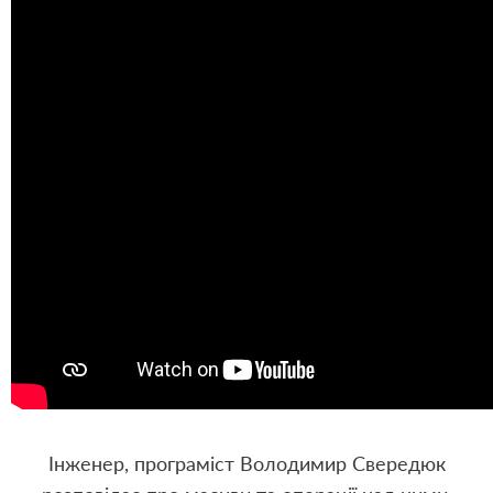
Інженер, програміст Володимир Свередюк