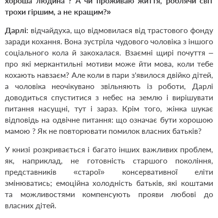
хороша людина ? А чи проживаю життя, роблячи світ
трохи гіршим, а не кращим?»
Дарлі:
відчайдуха, що відмовилася від трастового фонду
заради кохання. Вона зустріла чудового чоловіка з іншого
соціального кола й закохалася. Взаємні щирі почуття –
про які меркантильні мотиви може йти мова, коли тебе
кохають навзаєм? Але коли в пари з'явилося двійко дітей,
а чоловіка неочікувано звільняють із роботи, Дарлі
доводиться спуститися з небес на землю і вирішувати
питання насущні, тут і зараз. Крім того, жінка шукає
відповідь на одвічне питання: що означає бути хорошою
мамою ? Як не повторювати помилок власних батьків?
У книзі розкривається і багато інших важливих проблем,
як, наприклад, не готовність старшого покоління,
представників «старої» консервативної еліти
змінюватись; емоційна холодність батьків, які коштами
та можливостями компенсують прояви любові до
власних дітей.