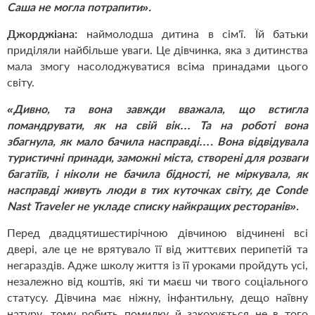
Саша не могла потрапити».
Джорджіана:
наймолодша дитина в сім'ї. Їй батьки
приділяли найбільше уваги. Це дівчинка, яка з дитинства
мала змогу насолоджуватися всіма принадами цього
світу.
«Дивно, та вона завжди вважала, що встигла
помандрувати, як на свій вік… Та на роботі вона
збагнула, як мало бачила насправді…. Вона відвідувала
туристичні принади, заможні міста, створені для розваги
багатіїв, і ніколи не бачила бідності, не міркувала, як
насправді живуть люди в тих куточках світу, де Conde
Nast Traveler не укладе списку найкращих ресторанів».
Перед двадцятишестирічною дівчиною відчинені всі
двері, але це не врятувало її від життєвих перипетій та
негараздів. Адже школу життя із її уроками пройдуть усі,
незалежно від коштів, які ти маєш чи твого соціального
статусу. Дівчина має ніжну, інфантильну, дещо наївну
натуру, тому робить помилку й закохується не в того