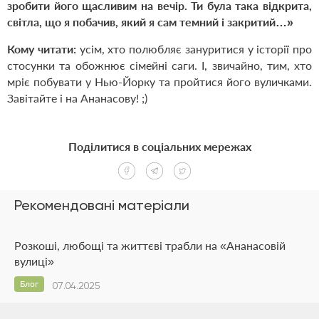
зробити його щасливим на вечір. Ти була така відкрита,
світла, що я побачив, який я сам темний і закритий…»
Кому читати:
усім, хто полюбляє зануритися у історії про
стосунки та обожнює сімейні саги. І, звичайно, тим, хто
мріє побувати у Нью-Йорку та пройтися його вуличками.
Завітайте і на Ананасову! ;)
Поділитися в соціальних мережах
Рекомендовані матеріали
Розкоші, любощі та життєві трабли на «Ананасовій
вулиці»
Блог
07.04.2025