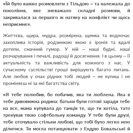
«Їй було важко розмовляти з Тільдою – та належала до
покоління, яке зневажало складні розмови, й
закривалася за першого ж натяку на конфлікт чи щось
неприємне».
Життєва, щира, мудра, розмірена, щемка та водночас
захоплива історія, родзинкою якою є іронія та вдалі
дотепи, смачний гумор. У ній – наші будні, наші
розчарування і печалі, радощі й досягнення. І в цьому – її
актуальність та важливість для кожного з нас. У
сучасному суспільстві гроші вирішують багато питань.
Але любов у очах рідних тобі людей – не купиш і не
проміняєш ні за які багатства світу.
«Я тебе полюбив, бо побачив, яка ти люблена. Яка в
тебе дивовижна родина: батьки були готові заради тебе
на все, мама купувала до танців те, що ти хотіла, тато
тренував твою софтбольну команду. У тебе були друзі,
тебе оточувало стільки любові, що тобі було легко нею
ділитися. Ти могла потанцювати з Ендрю Бовальські й