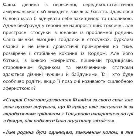
Саша:
дівчина із пересічної, середньостатистичної
американської сім'ї виходить заміж за багатія. Здавалося
б, вона мала б відчувати себе захищеною та щасливою.
Адже бекґраунд у героїні не найпростіший: токсичні, але
пристрасні стосунки із юнаком із проблемної родини.
Саша змінює емоційні гойдалки в стосунках, бурхливі
сварки й не менш драматичні примирення на тихе,
розмірене і стабільне кохання із Кордом. Але його
батьки, із їхньою манірністю, пишними традиціями,
старовинним будинком та незліченними статками
здаються дівчині чужими й байдужими. Та і хто буде
особливо радіти, якщо її поза очі називають «шлюбною
аферисткою»?
«Старші Стоктони дозволили їй вийти за свого сина, але
вона нутром відчувала, що їй краще вже застукати їх за
акробатичним трійником з Тільдиною напарницею по грі
в бридж, ніж побачити їхню податкову звітність».
«Їхня родина була одиницею, замкненим колом, в яке