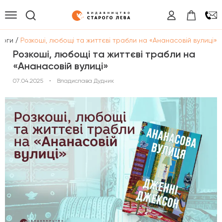
/
логи
Розкоші, любощі та життєві трабли на «Ананасовій вулиці»
Розкоші, любощі та життєві трабли на
«Ананасовій вулиці»
07.04.2025
•
Владислава Дудник