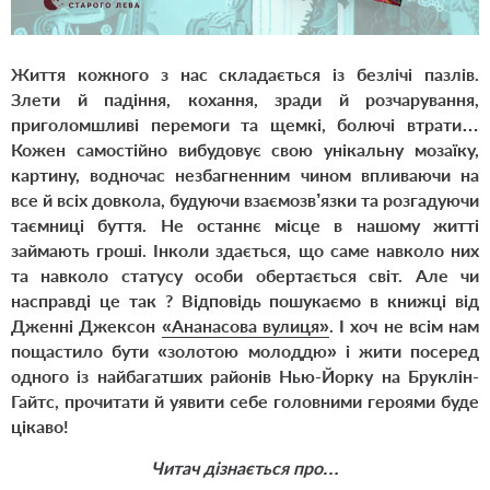
Життя кожного з нас складається із безлічі пазлів.
Злети й падіння, кохання, зради й розчарування,
приголомшливі перемоги та щемкі, болючі втрати…
Кожен самостійно вибудовує свою унікальну мозаїку,
картину, водночас незбагненним чином впливаючи на
все й всіх довкола, будуючи взаємозв’язки та розгадуючи
таємниці буття. Не останнє місце в нашому житті
займають гроші. Інколи здається, що саме навколо них
та навколо статусу особи обертається світ. Але чи
насправді це так ? Відповідь пошукаємо в книжці від
Дженні Джексон
«Ананасова вулиця»
. І хоч не всім нам
пощастило бути «золотою молоддю» і жити посеред
одного із найбагатших районів Нью-Йорку на Бруклін-
Гайтс, прочитати й уявити себе головними героями буде
цікаво!
Читач дізнається про…