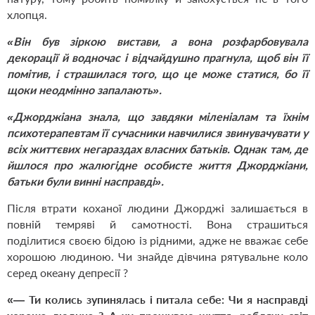
хлопця.
«Він був зіркою вистави, а вона розфарбовувала
декорації й водночас і відчайдушно прагнула, щоб він її
помітив, і страшилася того, що це може статися, бо її
щоки неодмінно запалають».
«Джорджіана знала, що завдяки міленіалам та їхнім
психотерапевтам її сучасники навчилися звинувачувати у
всіх життєвих негараздах власних батьків. Однак там, де
йшлося про жалюгідне особисте життя Джорджіани,
батьки були винні насправді».
Після втрати коханої людини Джорджі залишається в
повній темряві й самотності. Вона страшиться
поділитися своєю бідою із рідними, адже не вважає себе
хорошою людиною. Чи знайде дівчина рятувальне коло
серед океану депресії ?
«— Ти колись зупинялась і питала себе: Чи я насправді