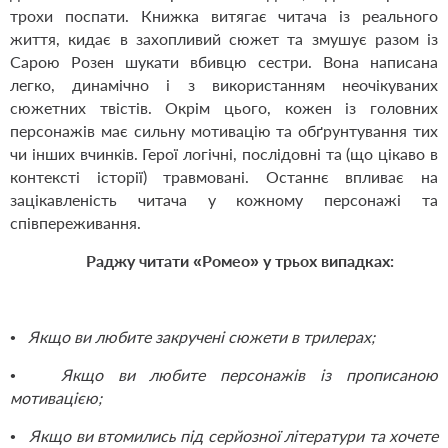
трохи поспати. Книжка витягає читача із реального
життя, кидає в захопливий сюжет та змушує разом із
Сарою Розен шукати вбивцю сестри. Вона написана
легко, динамічно і з використанням неочікуваних
сюжетних твістів. Окрім цього, кожен із головних
персонажів має сильну мотивацію та обґрунтування тих
чи інших вчинків. Герої логічні, послідовні та (що цікаво в
контексті історії) травмовані. Останнє впливає на
зацікавленість читача у кожному персонажі та
співпереживання.
Раджу читати «Ромео» у трьох випадках:
• Якщо ви любите закручені сюжети в трилерах;
• Якщо ви любите персонажів із прописаною
мотивацією;
• Якщо ви втомились під серйозної літератури та хочете