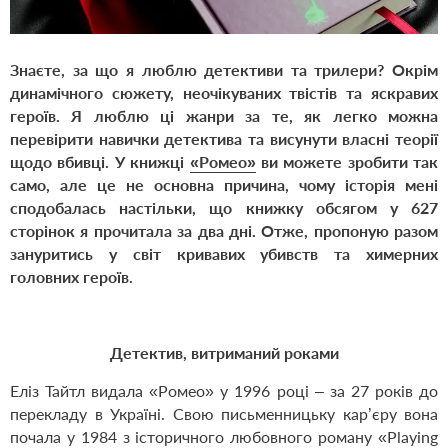
Знаєте, за що я люблю детективи та трилери? Окрім
динамічного сюжету, неочікуваних твістів та яскравих
героїв. Я люблю ці жанри за те, як легко можна
перевірити навички детектива та висунути власні теорії
щодо вбивці. У книжці
«Ромео»
ви можете зробити так
само, але це не основна причина, чому історія мені
сподобалась настільки, що книжку обсягом у 627
сторінок я прочитала за два дні. Отже, пропоную разом
зануритись у світ кривавих убивств та химерних
головних героїв.
Детектив, витриманий роками
Еліз Тайтл видала «Ромео» у 1996 році – за 27 років до
перекладу в Україні. Свою письменницьку кар
’
єру вона
почала у 1984 з історичного любовного роману «
Playing