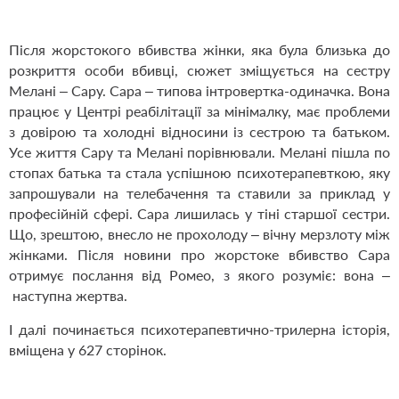
Після жорстокого вбивства жінки, яка була близька до
розкриття особи вбивці, сюжет зміщується на сестру
Мелані – Сару. Сара – типова інтровертка-одиначка. Вона
працює у Центрі реабілітації за мінімалку, має проблеми
з довірою та холодні відносини із сестрою та батьком.
Усе життя Сару та Мелані порівнювали. Мелані пішла по
стопах батька та стала успішною психотерапевткою, яку
запрошували на телебачення та ставили за приклад у
професійній сфері. Сара лишилась у тіні старшої сестри.
Що, зрештою, внесло не прохолоду – вічну мерзлоту між
жінками. Після новини про жорстоке вбивство Сара
отримує послання від Ромео, з якого розуміє: вона –
наступна жертва.
І далі починається психотерапевтично-трилерна історія,
вміщена у 627 сторінок.