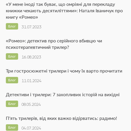
«У мене іноді так буває, що омріяні для перекладу
книжки чекають десятиліттями»: Наталя Іваничук про
книгу «Ромео»
Блог
31.07.2023
«Ромео»: детектив про серійного вбивцю чи
психотерапевтичний трилер?
Блог
16.08.2023
Три гостросюжетні трилери і чому їх варто прочитати
Блог
11.01.2024
Детективи і трилери: 7 захопливих історій на вихідні
Блог
08.05.2024
П'ять трилерів, від яких важко відірватись: радимо!
Блог
04.07.2024