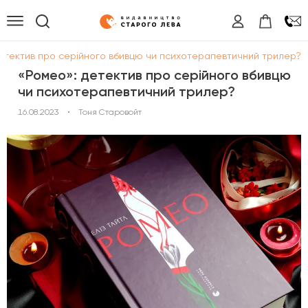
етектив про серійного вбивцю чи психотерапевтичний трилер?
«Ромео»: детектив про серійного вбивцю
чи психотерапевтичний трилер?
16.08.2023
•
Тоня Старовойт