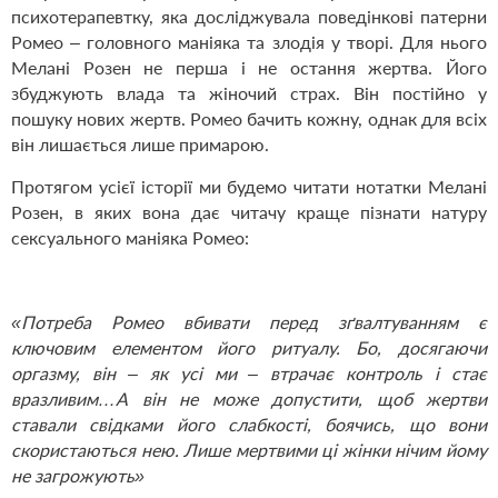
психотерапевтку, яка досліджувала поведінкові патерни
Ромео – головного маніяка та злодія у творі. Для нього
Мелані Розен не перша і не остання жертва. Його
збуджують влада та жіночий страх. Він постійно у
пошуку нових жертв. Ромео бачить кожну, однак для всіх
він лишається лише примарою.
Протягом усієї історії ми будемо читати нотатки Мелані
Розен, в яких вона дає читачу краще пізнати натуру
сексуального маніяка Ромео:
«Потреба Ромео вбивати перед зґвалтуванням є
ключовим елементом його ритуалу. Бо, досягаючи
оргазму, він – як усі ми – втрачає контроль і стає
вразливим
…
А він не може допустити, щоб жертви
ставали свідками його слабкості, боячись, що вони
скористаються нею. Лише мертвими ці жінки нічим йому
не загрожують»