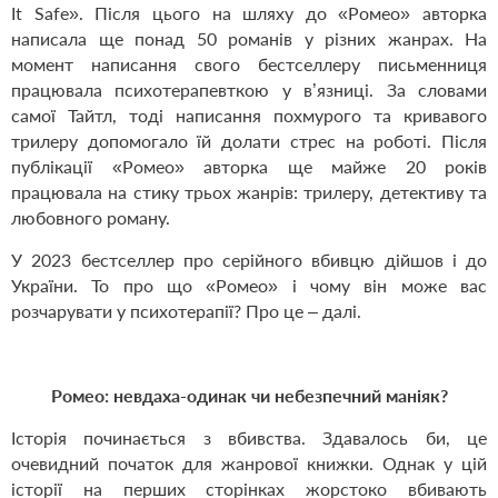
It Safe»
. Після цього на шляху до «Ромео» авторка
написала ще понад 50 романів у різних жанрах. На
момент написання свого бестселлеру письменниця
працювала психотерапевткою у в
’
язниці. За словами
самої Тайтл, тоді написання похмурого та кривавого
трилеру допомогало їй долати стрес на роботі. Після
публікації «Ромео» авторка ще майже 20 років
працювала на стику трьох жанрів: трилеру, детективу та
любовного роману.
У 2023 бестселлер про серійного вбивцю дійшов і до
України. То про що «Ромео» і чому він може вас
розчарувати у психотерапії? Про це – далі.
Ромео: невдаха-одинак чи небезпечний маніяк?
Історія починається з вбивства. Здавалось би, це
очевидний початок для жанрової книжки. Однак у цій
історії на перших сторінках жорстоко вбивають