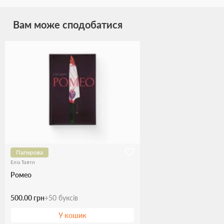
Вам може сподобатися
Паперова
Еліз Тайтл
Ромео
500.00 грн
+
50
буксів
У кошик