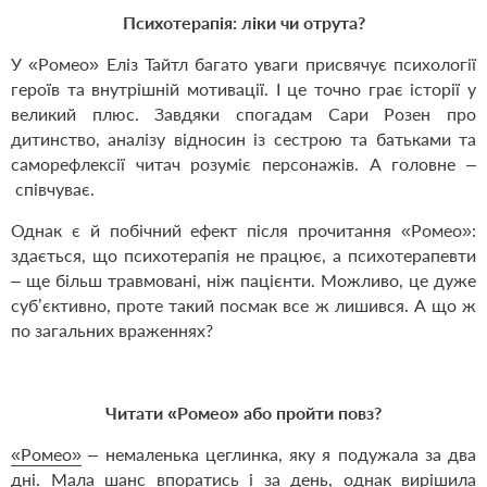
Психотерапія: ліки чи отрута?
У «Ромео» Еліз Тайтл багато уваги присвячує психології
героїв та внутрішній мотивації. І це точно грає історії у
великий плюс. Завдяки спогадам Сари Розен про
дитинство, аналізу відносин із сестрою та батьками та
саморефлексії читач розуміє персонажів. А головне –
співчуває.
Однак є й побічний ефект після прочитання «Ромео»:
здається, що психотерапія не працює, а психотерапевти
– ще більш травмовані, ніж пацієнти. Можливо, це дуже
суб
’
єктивно, проте такий посмак все ж лишився. А що ж
по загальних враженнях?
Читати «Ромео» або пройти повз?
«Ромео»
– немаленька цеглинка, яку я подужала за два
дні. Мала шанс впоратись і за день, однак вирішила